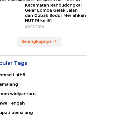
Kecamatan Randudongkal
Gelar Lomba Gerak Jalan
dan Gobak Sodor Meriahkan
HUT RI ke-81
03/08/2026
Selengkapnya
pular Tags
hmad Luthfi
emalang
nom widiyantoro
awa Tengah
upati pemalang