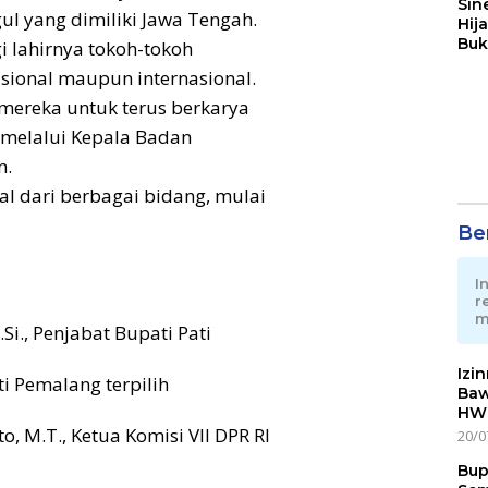
Sin
l yang dimiliki Jawa Tengah.
Hij
Buk
i lahirnya tokoh-tokoh
May
asional maupun internasional.
mereka untuk terus berkarya
 melalui Kepala Badan
n.
l dari berbagai bidang, mulai
Ber
I
r
m
Si., Penjabat Bupati Pati
Izi
i Pemalang terpilih
Baw
HWG
, M.T., Ketua Komisi VII DPR RI
20/0
Bup