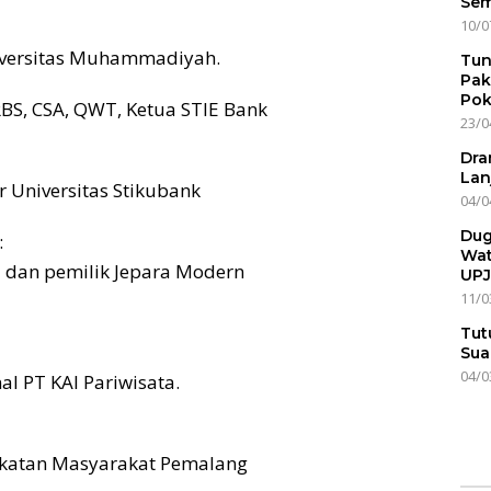
Sem
10/0
Universitas Muhammadiyah.
Tun
Pak
Pok
, CRBS, CSA, QWT, Ketua STIE Bank
23/0
Dra
Lan
tor Universitas Stikubank
04/0
Dug
:
Wat
a dan pemilik Jepara Modern
UPJ
11/0
Tut
Sua
04/0
al PT KAI Pariwisata.
 Ikatan Masyarakat Pemalang