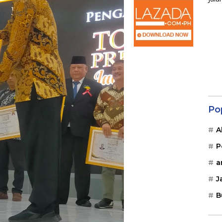
Po
A
P
a
J
B