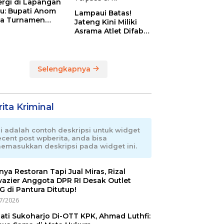
ergi di Lapangan
au: Bupati Anom
Lampaui Batas!
a Turnamen
Jateng Kini Miliki
day Cup 2026
Asrama Atlet Difabel
Tercanggih dan
Terpadu di RI
Selengkapnya
ita Kriminal
ni adalah contoh deskripsi untuk widget
ecent post wpberita, anda bisa
emasukkan deskripsi pada widget ini.
nnya Restoran Tapi Jual Miras, Rizal
azier Anggota DPR RI Desak Outlet
 di Pantura Ditutup!
7/2026
ati Sukoharjo Di-OTT KPK, Ahmad Luthfi: