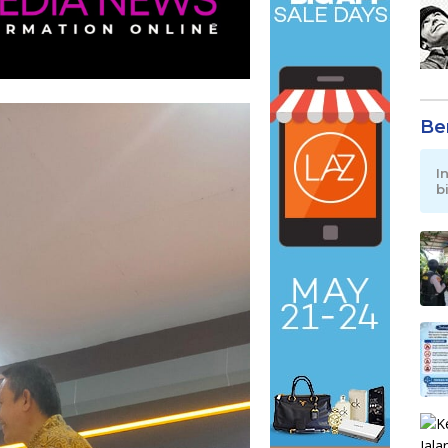
Be
I
b