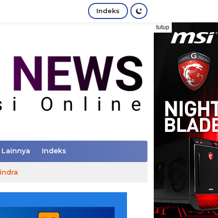
Indeks
tutup
Lainnya
Indeks
indra