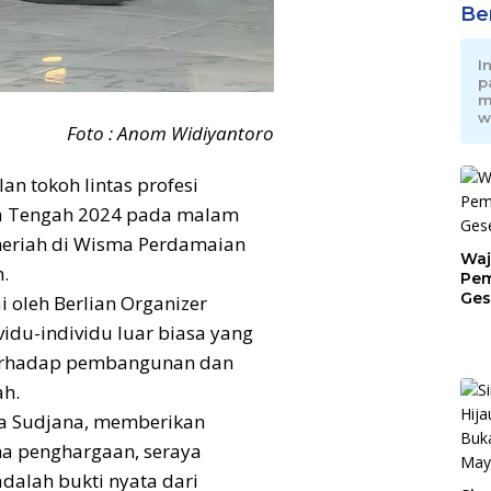
Be
I
p
m
w
Foto : Anom Widiyantoro
an tokoh lintas profesi
awa Tengah 2024 pada malam
eriah di Wisma Perdamaian
Waj
.
Pem
Ges
i oleh Berlian Organizer
Jat
vidu-individu luar biasa yang
terhadap pembangunan dan
ah.
a Sudjana, memberikan
a penghargaan, seraya
alah bukti nyata dari