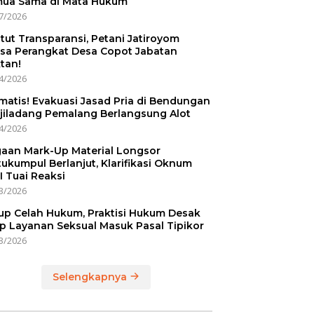
ua Sama di Mata Hukum
7/2026
tut Transparansi, Petani Jatiroyom
sa Perangkat Desa Copot Jabatan
tan!
4/2026
matis! Evakuasi Jasad Pria di Bendungan
jiladang Pemalang Berlangsung Alot
4/2026
aan Mark-Up Material Longsor
ukumpul Berlanjut, Klarifikasi Oknum
I Tuai Reaksi
3/2026
up Celah Hukum, Praktisi Hukum Desak
p Layanan Seksual Masuk Pasal Tipikor
3/2026
Selengkapnya