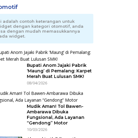
omotif
ni adalah contoh keterangan untuk
idget dengan kategori otomotif, anda
isa dengan mudah memasukkannya
ada widget.
Bupati Anom Jajaki Pabrik
‘Maung’ di Pemalang: Karpet
Merah Buat Lulusan SMK!
08/04/2026
Mudik Aman! Tol Bawen-
Ambarawa Dibuka
Fungsional, Ada Layanan
“Gendong” Motor
10/03/2026