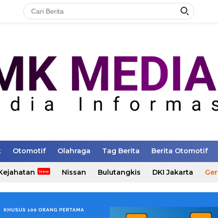
k
Otomotif
Olahraga
Tag Berita
Berita Otomotif
Kejahatan
Nissan
Bulutangkis
DKI Jakarta
Ger