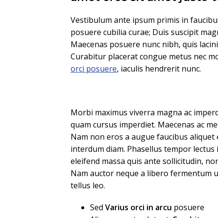
Vestibulum ante ipsum primis in faucibus 
posuere cubilia curae; Duis suscipit ma
Maecenas posuere nunc nibh, quis lacinia
Curabitur placerat congue metus nec moll
orci posuere
, iaculis hendrerit nunc.
Morbi maximus viverra magna ac imperd
quam cursus imperdiet. Maecenas ac met
Nam non eros a augue faucibus aliquet 
interdum diam. Phasellus tempor lectus i
eleifend massa quis ante sollicitudin, n
Nam auctor neque a libero fermentum ul
tellus leo.
Sed
Varius orci in arcu
posuere