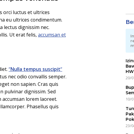
orci luctus et ultrices
gna eu ultrices condimentum.
Ber
 lectus dignissim nec.
is. Ut erat felis,
accumsan et
I
r
m
Izi
Baw
iet.
“
Nulla tempus suscipit
“
HWG
us nec odio convallis semper.
20/0
eget non sapien. Cras quis
Bup
n pulvinar dignissim. Sed
Sem
on accumsan lorem laoreet.
10/0
lamcorper. Phasellus quis
Tun
Pak
Pok
23/0