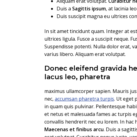
Aliquam erat volutpat.
Curabitur 
Duis a
Sagittis ipsum
, at lacinia leo
Duis suscipit magna eu ultrices c
In sit amet tincidunt quam. Integer at es
ultrices ligula. Fusce a suscipit neque. F
Suspendisse potenti. Nulla dolor erat, vari
varius libero. Aliquam erat volutpat.
Donec eleifend gravida he
lacus leo, pharetra
maximus ullamcorper sapien. Mauris just
nec,
accumsan pharetra turpis
. Ut eget 
in quam quis pulvinar. Pellentesque habi
et netus et malesuada fames ac turpis eg
convallis hendrerit nec eu lorem. In hac 
Maecenas et finibus arcu
. Duis a sagitt