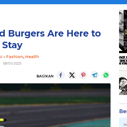
 Burgers Are Here to
Stay
i
-
Fashion
,
Health
08/01/2025
BAGIKAN
Be
I