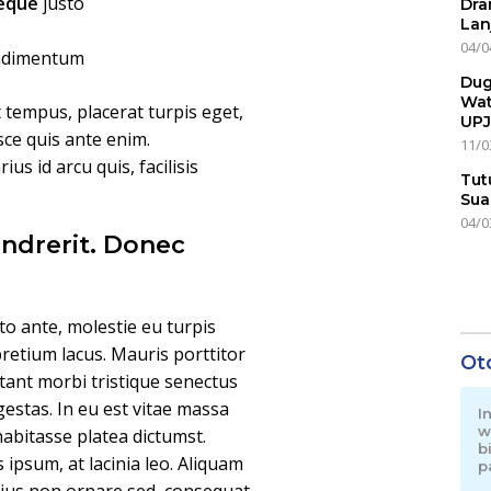
neque
justo
Dra
Lan
04/0
ondimentum
Dug
Wat
t tempus, placerat turpis eget,
UPJ
usce quis ante enim.
11/0
us id arcu quis, facilisis
Tut
Sua
04/0
ndrerit. Donec
o ante, molestie eu turpis
pretium lacus. Mauris porttitor
Ot
tant morbi tristique senectus
estas. In eu est vitae massa
I
w
habitasse platea dictumst.
b
is ipsum, at lacinia leo. Aliquam
p