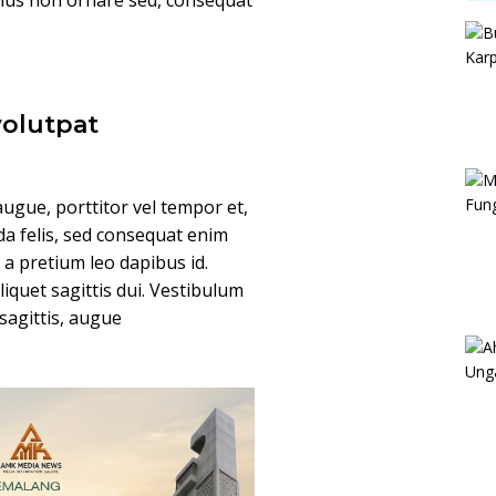
arius non ornare sed, consequat
volutpat
ugue, porttitor vel tempor et,
da felis, sed consequat enim
, a pretium leo dapibus id.
aliquet sagittis dui. Vestibulum
 sagittis, augue