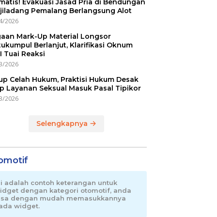
matis! Evakuasi Jasad Pria di Bendungan
jiladang Pemalang Berlangsung Alot
4/2026
aan Mark-Up Material Longsor
ukumpul Berlanjut, Klarifikasi Oknum
I Tuai Reaksi
3/2026
up Celah Hukum, Praktisi Hukum Desak
p Layanan Seksual Masuk Pasal Tipikor
3/2026
Selengkapnya
omotif
ni adalah contoh keterangan untuk
idget dengan kategori otomotif, anda
isa dengan mudah memasukkannya
ada widget.