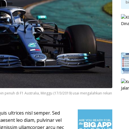
b
in penuh di F1 Australia, Minggu (17/3/2019) usai mengalahkan rekan
uis ultrices nisl semper. Sed
raesent leo diam, pulvinar vel
dignissim ullamcorper arcu nec