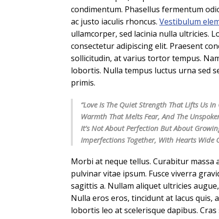
condimentum. Phasellus fermentum odio
ac justo iaculis rhoncus.
Vestibulum ele
ullamcorper, sed lacinia nulla ultricies.
consectetur adipiscing elit. Praesent co
sollicitudin, at varius tortor tempus. Nam
lobortis. Nulla tempus luctus urna sed 
primis.
“Love Is The Quiet Strength That Lifts Us 
Warmth That Melts Fear, And The Unspoke
It’s Not About Perfection But About Growin
Imperfections Together, With Hearts Wide
Morbi at neque tellus. Curabitur massa a
pulvinar vitae ipsum. Fusce viverra gravi
sagittis a. Nullam aliquet ultricies augue
Nulla eros eros, tincidunt at lacus quis, 
lobortis leo at scelerisque dapibus. Cras