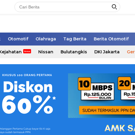
k
Otomotif
Olahraga
Tag Berita
Berita Otomotif
Kejahatan
Nissan
Bulutangkis
DKI Jakarta
Ger