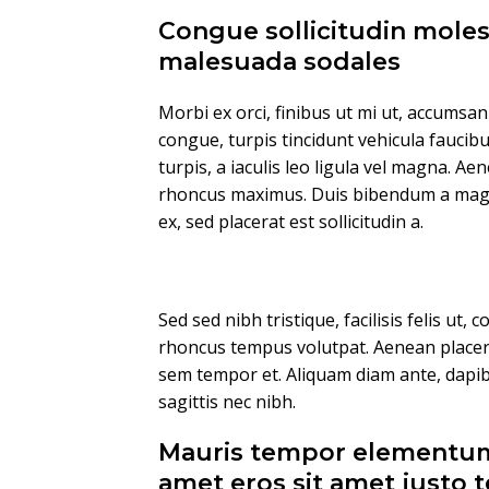
Congue sollicitudin moles
malesuada sodales
Morbi ex orci, finibus ut mi ut, accumsa
congue, turpis tincidunt vehicula faucib
turpis, a iaculis leo ligula vel magna. Ae
rhoncus maximus. Duis bibendum a magna 
ex, sed placerat est sollicitudin a.
Sed sed nibh tristique, facilisis felis ut, 
rhoncus tempus volutpat. Aenean placera
sem tempor et. Aliquam diam ante, dapi
sagittis nec nibh.
Mauris tempor elementum
amet eros sit amet justo