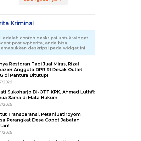
ita Kriminal
ni adalah contoh deskripsi untuk widget
ecent post wpberita, anda bisa
emasukkan deskripsi pada widget ini.
nnya Restoran Tapi Jual Miras, Rizal
azier Anggota DPR RI Desak Outlet
 di Pantura Ditutup!
7/2026
ati Sukoharjo Di-OTT KPK, Ahmad Luthfi:
ua Sama di Mata Hukum
7/2026
tut Transparansi, Petani Jatiroyom
sa Perangkat Desa Copot Jabatan
tan!
4/2026