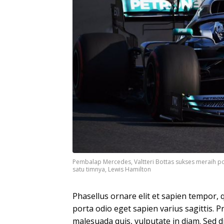
Pembalap Mercedes, Valtteri Bottas sukses meraih po
satu timnya, Lewis Hamilton
Phasellus ornare elit et sapien tempor, q
porta odio eget sapien varius sagittis. P
malesuada quis, vulputate in diam. Sed 