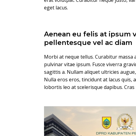
erat volutpat. Curabitur neque justo, v
eget lacus.
Aenean eu felis at ipsum 
pellentesque vel ac diam
Morbi at neque tellus. Curabitur massa a
pulvinar vitae ipsum. Fusce viverra gravi
sagittis a. Nullam aliquet ultricies augue
Nulla eros eros, tincidunt at lacus quis, 
lobortis leo at scelerisque dapibus. Cras