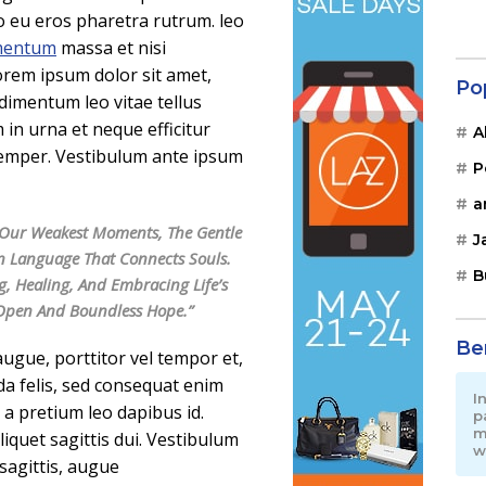
 eu eros pharetra rutrum. leo
mentum
massa et nisi
 Lorem ipsum dolor sit amet,
Po
ndimentum leo vitae tellus
 in urna et neque efficitur
A
semper. Vestibulum ante ipsum
P
a
In Our Weakest Moments, The Gentle
J
n Language That Connects Souls.
B
g, Healing, And Embracing Life’s
 Open And Boundless Hope.”
Be
ugue, porttitor vel tempor et,
da felis, sed consequat enim
I
, a pretium leo dapibus id.
p
m
aliquet sagittis dui. Vestibulum
w
 sagittis, augue