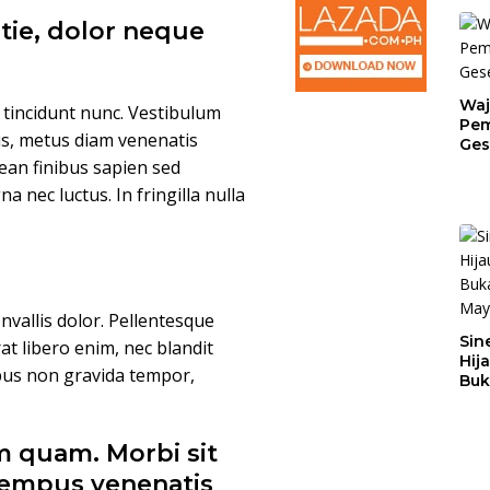
tie, dolor neque
Waj
n tincidunt nunc. Vestibulum
Pem
us, metus diam venenatis
Ges
Jat
nean finibus sapien sed
nec luctus. In fringilla nulla
convallis dolor. Pellentesque
Sin
t libero enim, nec blandit
Hij
bus non gravida tempor,
Buk
May
 quam. Morbi sit
 tempus venenatis