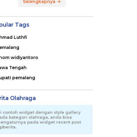
Selengkapnya
pular Tags
hmad Luthfi
emalang
nom widiyantoro
awa Tengah
upati pemalang
rita Olahraga
ni contoh widget dengan style gallery
ada kategori olahraga, anda bisa
engaturnya pada widget recent post
pberita.