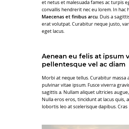
et netus et malesuada fames ac turpis eg
convallis hendrerit nec eu lorem. In hac 
Maecenas et finibus arcu
. Duis a sagitt
erat volutpat. Curabitur neque justo, v
eget lacus.
Aenean eu felis at ipsum 
pellentesque vel ac diam
Morbi at neque tellus. Curabitur massa a
pulvinar vitae ipsum. Fusce viverra gravi
sagittis a. Nullam aliquet ultricies augue
Nulla eros eros, tincidunt at lacus quis, 
lobortis leo at scelerisque dapibus. Cras