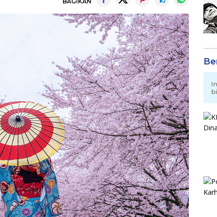
BAGIKAN
Be
I
b