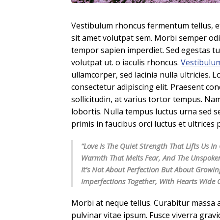
Vestibulum rhoncus fermentum tellus, et
sit amet volutpat sem. Morbi semper odi
tempor sapien imperdiet. Sed egestas tur
volutpat ut. o iaculis rhoncus.
Vestibulu
ullamcorper, sed lacinia nulla ultricies.
consectetur adipiscing elit. Praesent co
sollicitudin, at varius tortor tempus. Nam
lobortis. Nulla tempus luctus urna sed 
primis in faucibus orci luctus et ultrices
“Love Is The Quiet Strength That Lifts Us 
Warmth That Melts Fear, And The Unspoke
It’s Not About Perfection But About Growin
Imperfections Together, With Hearts Wide
Morbi at neque tellus. Curabitur massa a
pulvinar vitae ipsum. Fusce viverra gravi