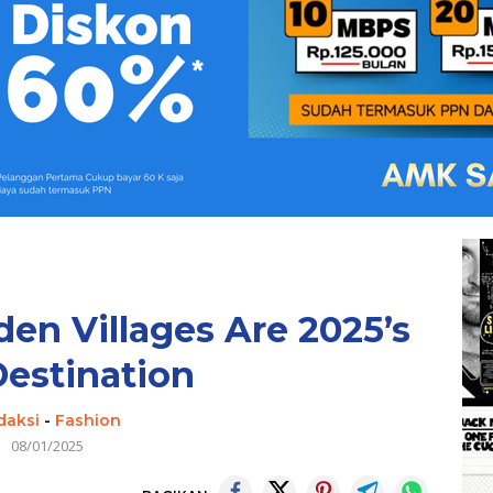
en Villages Are 2025’s
estination
daksi
-
Fashion
08/01/2025