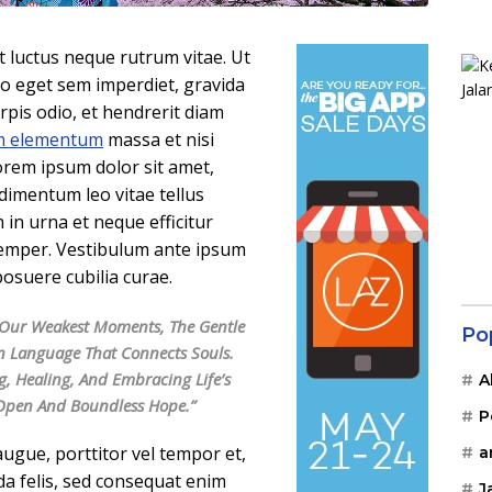
 luctus neque rutrum vitae. Ut
o eget sem imperdiet, gravida
pis odio, et hendrerit diam
m elementum
massa et nisi
 Lorem ipsum dolor sit amet,
ndimentum leo vitae tellus
 in urna et neque efficitur
semper. Vestibulum ante ipsum
 posuere cubilia curae.
In Our Weakest Moments, The Gentle
Po
n Language That Connects Souls.
g, Healing, And Embracing Life’s
A
 Open And Boundless Hope.”
P
ugue, porttitor vel tempor et,
a
da felis, sed consequat enim
J