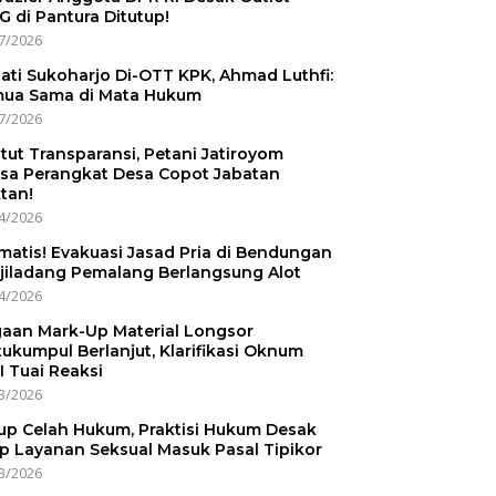
 di Pantura Ditutup!
7/2026
ati Sukoharjo Di-OTT KPK, Ahmad Luthfi:
ua Sama di Mata Hukum
7/2026
tut Transparansi, Petani Jatiroyom
sa Perangkat Desa Copot Jabatan
tan!
4/2026
matis! Evakuasi Jasad Pria di Bendungan
jiladang Pemalang Berlangsung Alot
4/2026
aan Mark-Up Material Longsor
ukumpul Berlanjut, Klarifikasi Oknum
I Tuai Reaksi
3/2026
up Celah Hukum, Praktisi Hukum Desak
p Layanan Seksual Masuk Pasal Tipikor
3/2026