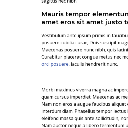
sagittis nec nibh.
Mauris tempor elementum
amet eros sit amet justo
Vestibulum ante ipsum primis in faucibus 
posuere cubilia curae; Duis suscipit ma
Maecenas posuere nunc nibh, quis lacinia
Curabitur placerat congue metus nec moll
orci posuere
, iaculis hendrerit nunc.
Morbi maximus viverra magna ac imperd
quam cursus imperdiet. Maecenas ac met
Nam non eros a augue faucibus aliquet 
interdum diam. Phasellus tempor lectus i
eleifend massa quis ante sollicitudin, n
Nam auctor neque a libero fermentum ul