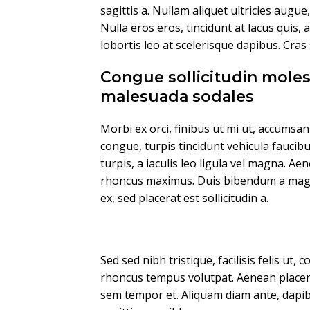
sagittis a. Nullam aliquet ultricies augue
Nulla eros eros, tincidunt at lacus quis, 
lobortis leo at scelerisque dapibus. Cras
Congue sollicitudin moles
malesuada sodales
Morbi ex orci, finibus ut mi ut, accumsa
congue, turpis tincidunt vehicula faucib
turpis, a iaculis leo ligula vel magna. Ae
rhoncus maximus. Duis bibendum a magna 
ex, sed placerat est sollicitudin a.
Sed sed nibh tristique, facilisis felis ut, 
rhoncus tempus volutpat. Aenean placera
sem tempor et. Aliquam diam ante, dapi