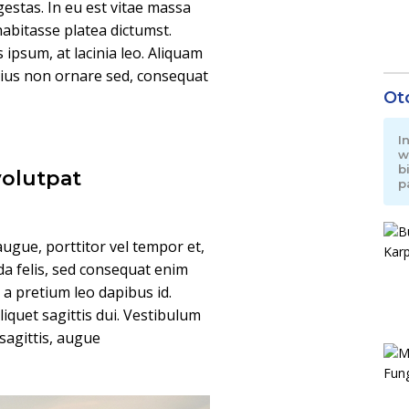
estas. In eu est vitae massa
habitasse platea dictumst.
is ipsum, at lacinia leo. Aliquam
arius non ornare sed, consequat
Ot
I
w
b
volutpat
p
ugue, porttitor vel tempor et,
da felis, sed consequat enim
, a pretium leo dapibus id.
aliquet sagittis dui. Vestibulum
 sagittis, augue