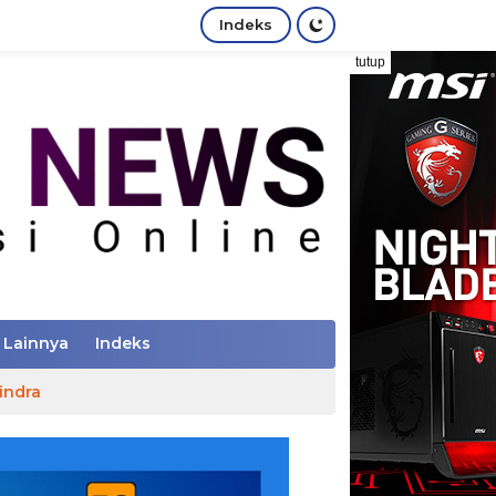
Indeks
tutup
Lainnya
Indeks
indra