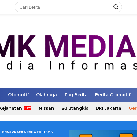
k
Otomotif
Olahraga
Tag Berita
Berita Otomotif
Kejahatan
Nissan
Bulutangkis
DKI Jakarta
Ger