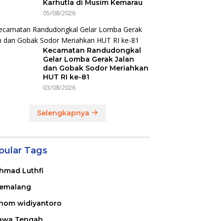
Karhutla di Musim Kemarau
05/08/2026
Kecamatan Randudongkal
Gelar Lomba Gerak Jalan
dan Gobak Sodor Meriahkan
HUT RI ke-81
03/08/2026
Selengkapnya
pular Tags
hmad Luthfi
emalang
nom widiyantoro
awa Tengah