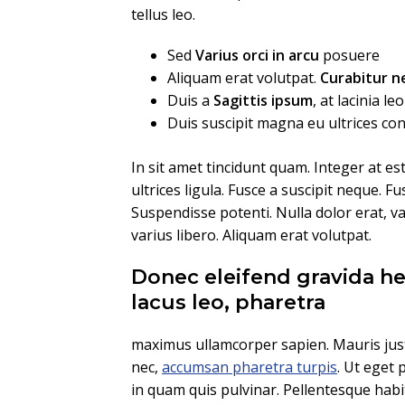
tellus leo.
Sed
Varius orci in arcu
posuere
Aliquam erat volutpat.
Curabitur 
Duis a
Sagittis ipsum
, at lacinia leo
Duis suscipit magna eu ultrices c
In sit amet tincidunt quam. Integer at es
ultrices ligula. Fusce a suscipit neque. F
Suspendisse potenti. Nulla dolor erat, vari
varius libero. Aliquam erat volutpat.
Donec eleifend gravida he
lacus leo, pharetra
maximus ullamcorper sapien. Mauris just
nec,
accumsan pharetra turpis
. Ut eget 
in quam quis pulvinar. Pellentesque habi