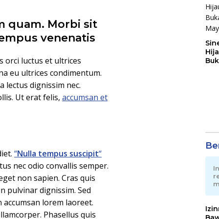
 quam. Morbi sit
 tempus venenatis
Sin
Hij
orci luctus et ultrices
Buk
May
gna eu ultrices condimentum.
 lectus dignissim nec.
is. Ut erat felis,
accumsan et
Ber
iet.
“
Nulla tempus suscipit
“
us nec odio convallis semper.
I
r
eget non sapien. Cras quis
m
n pulvinar dignissim. Sed
on accumsan lorem laoreet.
Izi
lamcorper. Phasellus quis
Baw