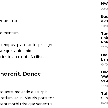
HWG
20/0
Bup
neque
justo
Sem
10/0
ondimentum
Tun
Pak
Pok
t tempus, placerat turpis eget,
23/0
usce quis ante enim.
Dra
us id arcu quis, facilisis
Lan
04/0
Dug
ndrerit. Donec
Wat
UPJ
11/0
o ante, molestie eu turpis
Tut
pretium lacus. Mauris porttitor
Sua
04/0
tant morbi tristique senectus