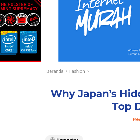
Beranda
Fashion
Why Japan’s Hidd
Top D
Re
Komentar