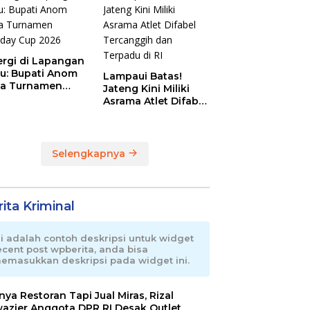
ergi di Lapangan
au: Bupati Anom
Lampaui Batas!
a Turnamen
Jateng Kini Miliki
day Cup 2026
Asrama Atlet Difabel
Tercanggih dan
Terpadu di RI
Selengkapnya
ita Kriminal
ni adalah contoh deskripsi untuk widget
ecent post wpberita, anda bisa
emasukkan deskripsi pada widget ini.
nnya Restoran Tapi Jual Miras, Rizal
azier Anggota DPR RI Desak Outlet