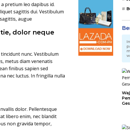
, a pretium leo dapibus id.
B
aliquet sagittis dui. Vestibulum
 sagittis, augue
Be
tie, dolor neque
I
p
m
n tincidunt nunc. Vestibulum
w
us, metus diam venenatis
nean finibus sapien sed
nec luctus. In fringilla nulla
Waj
Pem
Ges
Jat
convallis dolor. Pellentesque
t libero enim, nec blandit
bus non gravida tempor,