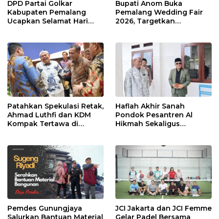
DPD Partai Golkar
Bupati Anom Buka
Kabupaten Pemalang
Pemalang Wedding Fair
Ucapkan Selamat Hari
2026, Targetkan
Raya Iduladha 1447 Hijriah
Transaksi Rp20 Miliar
Patahkan Spekulasi Retak,
Haflah Akhir Sanah
Ahmad Luthfi dan KDM
Pondok Pesantren Al
Kompak Tertawa di
Hikmah Sekaligus
Gedung BPK
Peresmian SMP Islam
Terpadu Warunpring
Pemdes Gunungjaya
JCI Jakarta dan JCI Femme
Salurkan Bantuan Material
Gelar Padel Bersama