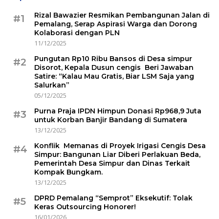
Rizal Bawazier Resmikan Pembangunan Jalan di
#1
Pemalang, Serap Aspirasi Warga dan Dorong
Kolaborasi dengan PLN
11/12/2025
Pungutan Rp10 Ribu Bansos di Desa simpur
#2
Disorot, Kepala Dusun cengis Beri Jawaban
Satire: “Kalau Mau Gratis, Biar LSM Saja yang
Salurkan”
05/12/2025
Purna Praja IPDN Himpun Donasi Rp968,9 Juta
#3
untuk Korban Banjir Bandang di Sumatera
13/12/2025
Konflik Memanas di Proyek Irigasi Cengis Desa
#4
Simpur: Bangunan Liar Diberi Perlakuan Beda,
Pemerintah Desa Simpur dan Dinas Terkait
Kompak Bungkam.
13/12/2025
DPRD Pemalang “Semprot” Eksekutif: Tolak
#5
Keras Outsourcing Honorer!
16/01/2026