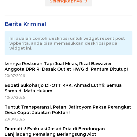
Selengkapnya
Berita Kriminal
Ini adalah contoh deskripsi untuk widget recent post
wpberita, anda bisa memasukkan deskripsi pada
widget ini.
Izinnya Restoran Tapi Jual Miras, Rizal Bawazier
Anggota DPR RI Desak Outlet HWG di Pantura Ditutup!
20/07/2026
Bupati Sukoharjo Di-OTT KPK, Ahmad Luthfi: Semua
Sama di Mata Hukum
10/07/2026
Tuntut Transparansi, Petani Jatiroyom Paksa Perangkat
Desa Copot Jabatan Poktan!
23/04/2026
Dramatis! Evakuasi Jasad Pria di Bendungan
Lanjiladang Pemalang Berlangsung Alot