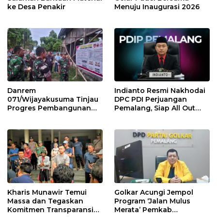
ke Desa Penakir
Menuju Inaugurasi 2026
Danrem
Indianto Resmi Nakhodai
071/Wijayakusuma Tinjau
DPC PDI Perjuangan
Progres Pembangunan
Pemalang, Siap All Out
KDKMP di Desa Penggarit
Konsolidasi Partai!
Kharis Munawir Temui
Golkar Acungi Jempol
Massa dan Tegaskan
Program ‘Jalan Mulus
Komitmen Transparansi
Merata’ Pemkab