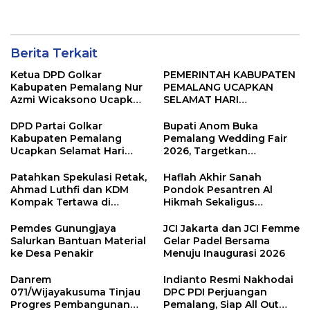
Sejak Awal
Pemalang, Manfaat
Ekonomi Langsung
Dirasakan Warga
Berita Terkait
Ketua DPD Golkar
PEMERINTAH KABUPATEN
Kabupaten Pemalang Nur
PEMALANG UCAPKAN
Azmi Wicaksono Ucapkan
SELAMAT HARI
Selamat Hari Bhayangkara
BHAYANGKARA KE-80
ke-80
DPD Partai Golkar
Bupati Anom Buka
Kabupaten Pemalang
Pemalang Wedding Fair
Ucapkan Selamat Hari
2026, Targetkan
Raya Iduladha 1447 Hijriah
Transaksi Rp20 Miliar
Patahkan Spekulasi Retak,
Haflah Akhir Sanah
Ahmad Luthfi dan KDM
Pondok Pesantren Al
Kompak Tertawa di
Hikmah Sekaligus
Gedung BPK
Peresmian SMP Islam
Terpadu Warunpring
Pemdes Gunungjaya
JCI Jakarta dan JCI Femme
Salurkan Bantuan Material
Gelar Padel Bersama
ke Desa Penakir
Menuju Inaugurasi 2026
Danrem
Indianto Resmi Nakhodai
071/Wijayakusuma Tinjau
DPC PDI Perjuangan
Progres Pembangunan
Pemalang, Siap All Out