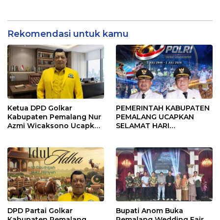
KDKMP di Desa Penggarit
Konsolidasi Partai!
Rekomendasi untuk kamu
Ketua DPD Golkar
PEMERINTAH KABUPATEN
Kabupaten Pemalang Nur
PEMALANG UCAPKAN
Azmi Wicaksono Ucapkan
SELAMAT HARI
Selamat Hari Bhayangkara
BHAYANGKARA KE-80
ke-80
DPD Partai Golkar
Bupati Anom Buka
Kabupaten Pemalang
Pemalang Wedding Fair