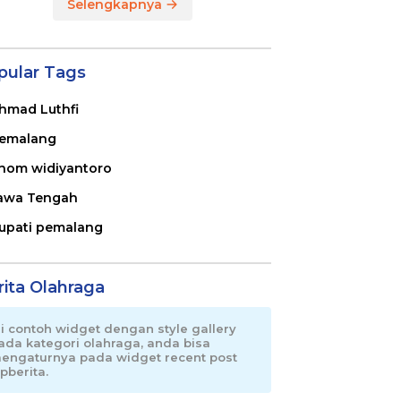
Selengkapnya
pular Tags
hmad Luthfi
emalang
nom widiyantoro
awa Tengah
upati pemalang
rita Olahraga
ni contoh widget dengan style gallery
ada kategori olahraga, anda bisa
engaturnya pada widget recent post
pberita.