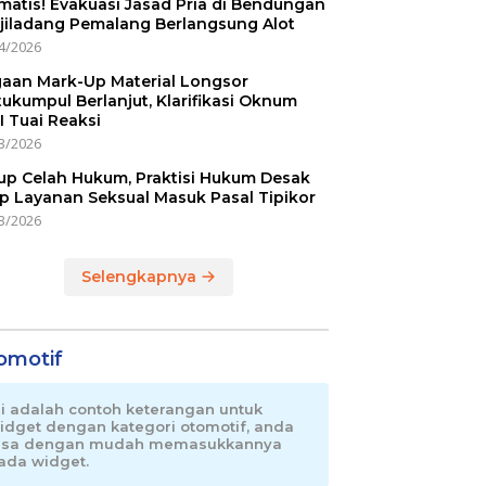
matis! Evakuasi Jasad Pria di Bendungan
jiladang Pemalang Berlangsung Alot
4/2026
aan Mark-Up Material Longsor
ukumpul Berlanjut, Klarifikasi Oknum
I Tuai Reaksi
3/2026
up Celah Hukum, Praktisi Hukum Desak
p Layanan Seksual Masuk Pasal Tipikor
3/2026
Selengkapnya
omotif
ni adalah contoh keterangan untuk
idget dengan kategori otomotif, anda
isa dengan mudah memasukkannya
ada widget.