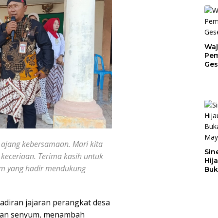
Waj
Pem
Ges
Jat
i ajang kebersamaan. Mari kita
Sin
 keceriaan. Terima kasih untuk
Hij
am yang hadir mendukung
Buk
May
diran jajaran perangkat desa
rkan senyum, menambah