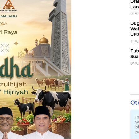
Dra
Lan
04/0
Dug
Wat
UPJ
11/0
Tut
Sua
04/0
Ot
I
w
b
p