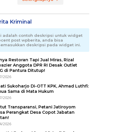
ita Kriminal
ni adalah contoh deskripsi untuk widget
ecent post wpberita, anda bisa
emasukkan deskripsi pada widget ini.
nnya Restoran Tapi Jual Miras, Rizal
azier Anggota DPR RI Desak Outlet
 di Pantura Ditutup!
7/2026
ati Sukoharjo Di-OTT KPK, Ahmad Luthfi:
ua Sama di Mata Hukum
7/2026
tut Transparansi, Petani Jatiroyom
sa Perangkat Desa Copot Jabatan
tan!
4/2026