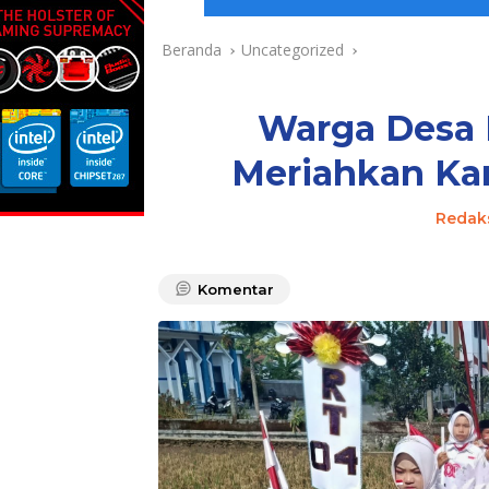
Beranda
Uncategorized
Warga Desa K
Meriahkan Kar
Redak
Komentar