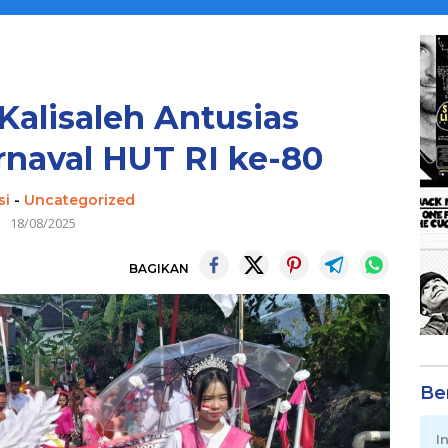
alisaleh Antusias
naval HUT RI ke-80
si
-
Uncategorized
18/08/2025
BAGIKAN
Be
I