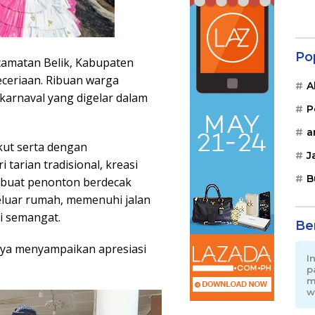
Po
camatan Belik, Kabupaten
eceriaan. Ribuan warga
A
karnaval yang digelar dalam
P
a
kut serta dengan
J
 tarian tradisional, kreasi
B
mbuat penonton berdecak
uar rumah, memenuhi jalan
i semangat.
Be
nya menyampaikan apresiasi
I
p
m
w