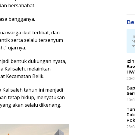
dan bersahabat.
rasa bangganya.
Ber
a warga ikut terlibat, dan
I
antik serta selalu tersenyum
r
m
h,” ujarnya.
jadi bentuk dukungan nyata,
Izi
Baw
sa Kalisaleh, melainkan
HWG
t Kecamatan Belik.
20/0
Bup
Kalisaleh tahun ini menjadi
Sem
an tetap hidup, menyatukan
10/0
ang akan selalu dikenang.
Tun
Pak
Pok
23/0