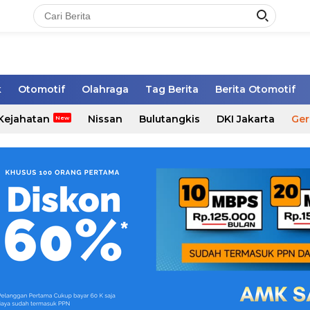
k
Otomotif
Olahraga
Tag Berita
Berita Otomotif
Kejahatan
Nissan
Bulutangkis
DKI Jakarta
Ger