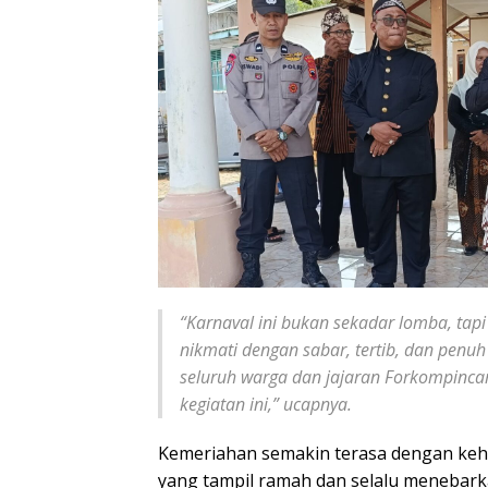
“Karnaval ini bukan sekadar lomba, tap
nikmati dengan sabar, tertib, dan penuh
seluruh warga dan jajaran Forkompinc
kegiatan ini,” ucapnya.
Kemeriahan semakin terasa dengan keha
yang tampil ramah dan selalu meneba