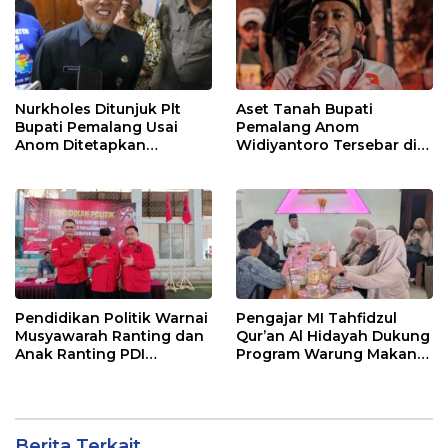
Nurkholes Ditunjuk Plt
Aset Tanah Bupati
Bupati Pemalang Usai
Pemalang Anom
Anom Ditetapkan
Widiyantoro Tersebar di
Tersangka KPK
Jawa dan Bali, Jadi
Sorotan Usai OTT KPK
Pendidikan Politik Warnai
Pengajar MI Tahfidzul
Musyawarah Ranting dan
Qur’an Al Hidayah Dukung
Anak Ranting PDI
Program Warung Makan
Perjuangan Serentak se-
Gratis AMK
Kecamatan Belik
Berita Terkait