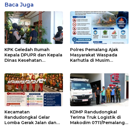
Baca Juga
KPK Geledah Rumah
Polres Pemalang Ajak
Kepala DPUPR dan Kepala
Masyarakat Waspada
Dinas Kesehatan
Karhutla di Musim
Pemalang
Kemarau
Kecamatan
KDMP Randudongkal
Randudongkal Gelar
Terima Truk Logistik di
Lomba Gerak Jalan dan
Makodim 0711/Pemalang
Gobak Sodor Meriahkan
untuk Perkuat Distribusi