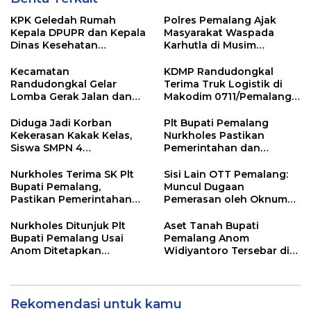
KPK Geledah Rumah
Polres Pemalang Ajak
Kepala DPUPR dan Kepala
Masyarakat Waspada
Dinas Kesehatan
Karhutla di Musim
Pemalang
Kemarau
Kecamatan
KDMP Randudongkal
Randudongkal Gelar
Terima Truk Logistik di
Lomba Gerak Jalan dan
Makodim 0711/Pemalang
Gobak Sodor Meriahkan
untuk Perkuat Distribusi
HUT RI ke-81
Desa
Diduga Jadi Korban
Plt Bupati Pemalang
Kekerasan Kakak Kelas,
Nurkholes Pastikan
Siswa SMPN 4
Pemerintahan dan
Randudongkal Meninggal
Pelayanan Publik Tetap
Dunia
Berjalan
Nurkholes Terima SK Plt
Sisi Lain OTT Pemalang:
Bupati Pemalang,
Muncul Dugaan
Pastikan Pemerintahan
Pemerasan oleh Oknum
Tetap Berjalan
Pegawai KPK
Nurkholes Ditunjuk Plt
Aset Tanah Bupati
Bupati Pemalang Usai
Pemalang Anom
Anom Ditetapkan
Widiyantoro Tersebar di
Tersangka KPK
Jawa dan Bali, Jadi
Sorotan Usai OTT KPK
Rekomendasi untuk kamu