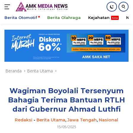
Berita Otomotif
Berita Olahraga
Kejahatan
Ni
Langsung
ke
konten
Beranda
Berita Utama
Wagiman Boyolali Tersenyum
Bahagia Terima Bantuan RTLH
dari Gubernur Ahmad Luthfi
Redaksi
-
Berita Utama
,
Jawa Tengah
,
Nasional
15/05/2025