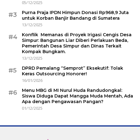
05/12/2025
Purna Praja IPDN Himpun Donasi Rp968,9 Juta
#3
untuk Korban Banjir Bandang di Sumatera
13/12/2025
Konflik Memanas di Proyek Irigasi Cengis Desa
#4
Simpur: Bangunan Liar Diberi Perlakuan Beda,
Pemerintah Desa Simpur dan Dinas Terkait
Kompak Bungkam.
13/12/2025
DPRD Pemalang “Semprot” Eksekutif: Tolak
#5
Keras Outsourcing Honorer!
16/01/2026
Menu MBG di MI Nurul Huda Randudongkal:
#6
Siswa Diduga Dapat Mangga Muda Mentah, Ada
Apa dengan Pengawasan Pangan?
01/12/2025