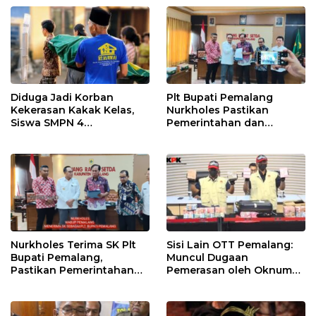
HUT RI ke-81
Desa
Diduga Jadi Korban
Plt Bupati Pemalang
Kekerasan Kakak Kelas,
Nurkholes Pastikan
Siswa SMPN 4
Pemerintahan dan
Randudongkal Meninggal
Pelayanan Publik Tetap
Dunia
Berjalan
Nurkholes Terima SK Plt
Sisi Lain OTT Pemalang:
Bupati Pemalang,
Muncul Dugaan
Pastikan Pemerintahan
Pemerasan oleh Oknum
Tetap Berjalan
Pegawai KPK