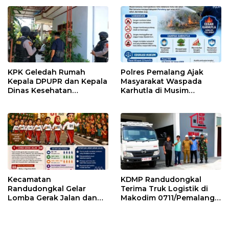
KPK Geledah Rumah
Polres Pemalang Ajak
Kepala DPUPR dan Kepala
Masyarakat Waspada
Dinas Kesehatan
Karhutla di Musim
Pemalang
Kemarau
Kecamatan
KDMP Randudongkal
Randudongkal Gelar
Terima Truk Logistik di
Lomba Gerak Jalan dan
Makodim 0711/Pemalang
Gobak Sodor Meriahkan
untuk Perkuat Distribusi
HUT RI ke-81
Desa