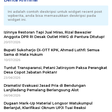
Berita Kriminal
Ini adalah contoh deskripsi untuk widget recent post
wpberita, anda bisa memasukkan deskripsi pada
widget ini.
Izinnya Restoran Tapi Jual Miras, Rizal Bawazier
Anggota DPR RI Desak Outlet HWG di Pantura Ditutup!
20/07/2026
Bupati Sukoharjo Di-OTT KPK, Ahmad Luthfi: Semua
Sama di Mata Hukum
10/07/2026
Tuntut Transparansi, Petani Jatiroyom Paksa Perangkat
Desa Copot Jabatan Poktan!
23/04/2026
Dramatis! Evakuasi Jasad Pria di Bendungan
Lanjiladang Pemalang Berlangsung Alot
04/04/2026
Dugaan Mark-Up Material Longsor Watukumpul
Berlanjut, Klarifikasi Oknum UPJI Tuai Reaksi