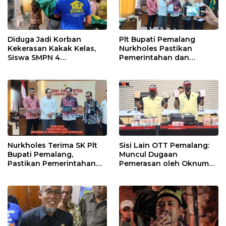
Diduga Jadi Korban
Plt Bupati Pemalang
Kekerasan Kakak Kelas,
Nurkholes Pastikan
Siswa SMPN 4
Pemerintahan dan
Randudongkal Meninggal
Pelayanan Publik Tetap
Dunia
Berjalan
Nurkholes Terima SK Plt
Sisi Lain OTT Pemalang:
Bupati Pemalang,
Muncul Dugaan
Pastikan Pemerintahan
Pemerasan oleh Oknum
Tetap Berjalan
Pegawai KPK