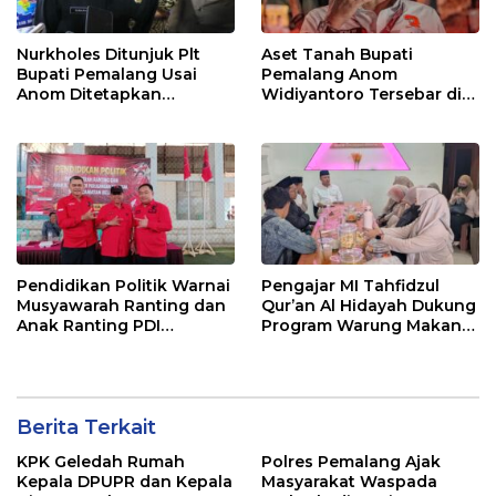
Nurkholes Ditunjuk Plt
Aset Tanah Bupati
Bupati Pemalang Usai
Pemalang Anom
Anom Ditetapkan
Widiyantoro Tersebar di
Tersangka KPK
Jawa dan Bali, Jadi
Sorotan Usai OTT KPK
Pendidikan Politik Warnai
Pengajar MI Tahfidzul
Musyawarah Ranting dan
Qur’an Al Hidayah Dukung
Anak Ranting PDI
Program Warung Makan
Perjuangan Serentak se-
Gratis AMK
Kecamatan Belik
Berita Terkait
KPK Geledah Rumah
Polres Pemalang Ajak
Kepala DPUPR dan Kepala
Masyarakat Waspada