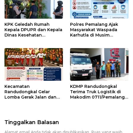
KPK Geledah Rumah
Polres Pemalang Ajak
Kepala DPUPR dan Kepala
Masyarakat Waspada
Dinas Kesehatan
Karhutla di Musim
Pemalang
Kemarau
Kecamatan
KDMP Randudongkal
Randudongkal Gelar
Terima Truk Logistik di
Lomba Gerak Jalan dan
Makodim 0711/Pemalang
Gobak Sodor Meriahkan
untuk Perkuat Distribusi
HUT RI ke-81
Desa
Tinggalkan Balasan
Alamat email Anda tidak akan dipublikasikan.
Ruas yang wajib