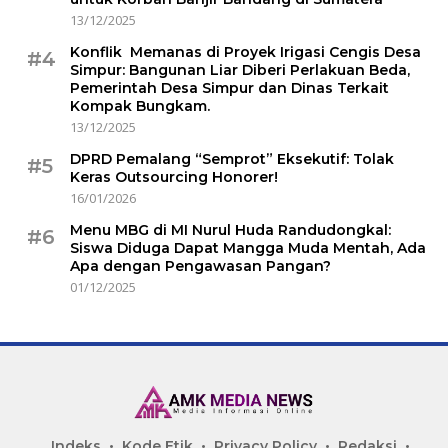
13/12/2025
Konflik Memanas di Proyek Irigasi Cengis Desa
#4
Simpur: Bangunan Liar Diberi Perlakuan Beda,
Pemerintah Desa Simpur dan Dinas Terkait
Kompak Bungkam.
13/12/2025
DPRD Pemalang “Semprot” Eksekutif: Tolak
#5
Keras Outsourcing Honorer!
16/01/2026
Menu MBG di MI Nurul Huda Randudongkal:
#6
Siswa Diduga Dapat Mangga Muda Mentah, Ada
Apa dengan Pengawasan Pangan?
01/12/2025
Indeks
Kode Etik
Privacy Policy
Redaksi