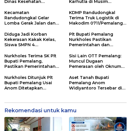
Dinas Kesehatan
Karhutla di Musim
Pemalang
Kemarau
Kecamatan
KDMP Randudongkal
Randudongkal Gelar
Terima Truk Logistik di
Lomba Gerak Jalan dan
Makodim 0711/Pemalang
Gobak Sodor Meriahkan
untuk Perkuat Distribusi
HUT RI ke-81
Desa
Diduga Jadi Korban
Plt Bupati Pemalang
Kekerasan Kakak Kelas,
Nurkholes Pastikan
Siswa SMPN 4
Pemerintahan dan
Randudongkal Meninggal
Pelayanan Publik Tetap
Dunia
Berjalan
Nurkholes Terima SK Plt
Sisi Lain OTT Pemalang:
Bupati Pemalang,
Muncul Dugaan
Pastikan Pemerintahan
Pemerasan oleh Oknum
Tetap Berjalan
Pegawai KPK
Nurkholes Ditunjuk Plt
Aset Tanah Bupati
Bupati Pemalang Usai
Pemalang Anom
Anom Ditetapkan
Widiyantoro Tersebar di
Tersangka KPK
Jawa dan Bali, Jadi
Sorotan Usai OTT KPK
Rekomendasi untuk kamu