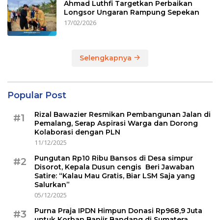
Ahmad Luthfi Targetkan Perbaikan
Longsor Ungaran Rampung Sepekan
17/02/2026
Selengkapnya
Popular Post
Rizal Bawazier Resmikan Pembangunan Jalan di
#1
Pemalang, Serap Aspirasi Warga dan Dorong
Kolaborasi dengan PLN
11/12/2025
Pungutan Rp10 Ribu Bansos di Desa simpur
#2
Disorot, Kepala Dusun cengis Beri Jawaban
Satire: “Kalau Mau Gratis, Biar LSM Saja yang
Salurkan”
05/12/2025
Purna Praja IPDN Himpun Donasi Rp968,9 Juta
#3
untuk Korban Banjir Bandang di Sumatera