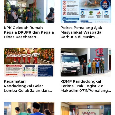
KPK Geledah Rumah
Polres Pemalang Ajak
Kepala DPUPR dan Kepala
Masyarakat Waspada
Dinas Kesehatan
Karhutla di Musim
Pemalang
Kemarau
Kecamatan
KDMP Randudongkal
Randudongkal Gelar
Terima Truk Logistik di
Lomba Gerak Jalan dan
Makodim 0711/Pemalang
Gobak Sodor Meriahkan
untuk Perkuat Distribusi
HUT RI ke-81
Desa