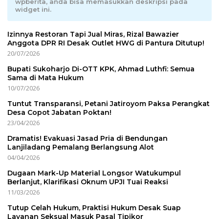
wpberita, anda bisa memasukkan deskripsi pada
widget ini.
Izinnya Restoran Tapi Jual Miras, Rizal Bawazier
Anggota DPR RI Desak Outlet HWG di Pantura Ditutup!
20/07/2026
Bupati Sukoharjo Di-OTT KPK, Ahmad Luthfi: Semua
Sama di Mata Hukum
10/07/2026
Tuntut Transparansi, Petani Jatiroyom Paksa Perangkat
Desa Copot Jabatan Poktan!
23/04/2026
Dramatis! Evakuasi Jasad Pria di Bendungan
Lanjiladang Pemalang Berlangsung Alot
04/04/2026
Dugaan Mark-Up Material Longsor Watukumpul
Berlanjut, Klarifikasi Oknum UPJI Tuai Reaksi
11/03/2026
Tutup Celah Hukum, Praktisi Hukum Desak Suap
Layanan Seksual Masuk Pasal Tipikor