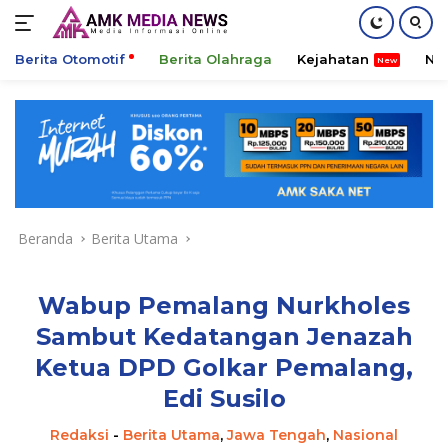
Berita Otomotif
Berita Olahraga
Kejahatan
Ni
Langsung
ke
konten
Beranda
Berita Utama
Wabup Pemalang Nurkholes
Sambut Kedatangan Jenazah
Ketua DPD Golkar Pemalang,
Edi Susilo
Redaksi
-
Berita Utama
,
Jawa Tengah
,
Nasional