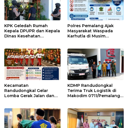
KPK Geledah Rumah
Polres Pemalang Ajak
Kepala DPUPR dan Kepala
Masyarakat Waspada
Dinas Kesehatan
Karhutla di Musim
Pemalang
Kemarau
Kecamatan
KDMP Randudongkal
Randudongkal Gelar
Terima Truk Logistik di
Lomba Gerak Jalan dan
Makodim 0711/Pemalang
Gobak Sodor Meriahkan
untuk Perkuat Distribusi
HUT RI ke-81
Desa