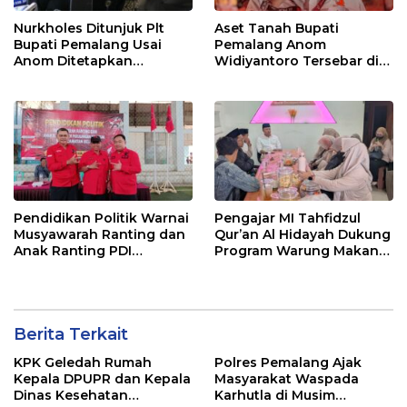
Nurkholes Ditunjuk Plt
Aset Tanah Bupati
Bupati Pemalang Usai
Pemalang Anom
Anom Ditetapkan
Widiyantoro Tersebar di
Tersangka KPK
Jawa dan Bali, Jadi
Sorotan Usai OTT KPK
Pendidikan Politik Warnai
Pengajar MI Tahfidzul
Musyawarah Ranting dan
Qur’an Al Hidayah Dukung
Anak Ranting PDI
Program Warung Makan
Perjuangan Serentak se-
Gratis AMK
Kecamatan Belik
Berita Terkait
KPK Geledah Rumah
Polres Pemalang Ajak
Kepala DPUPR dan Kepala
Masyarakat Waspada
Dinas Kesehatan
Karhutla di Musim