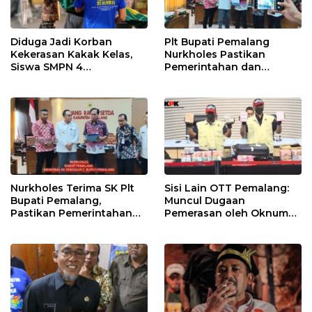
Diduga Jadi Korban
Plt Bupati Pemalang
Kekerasan Kakak Kelas,
Nurkholes Pastikan
Siswa SMPN 4
Pemerintahan dan
Randudongkal Meninggal
Pelayanan Publik Tetap
Dunia
Berjalan
Nurkholes Terima SK Plt
Sisi Lain OTT Pemalang:
Bupati Pemalang,
Muncul Dugaan
Pastikan Pemerintahan
Pemerasan oleh Oknum
Tetap Berjalan
Pegawai KPK