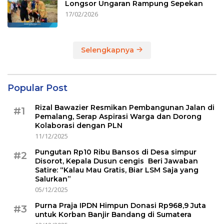
Longsor Ungaran Rampung Sepekan
17/02/2026
Selengkapnya
Popular Post
Rizal Bawazier Resmikan Pembangunan Jalan di
#1
Pemalang, Serap Aspirasi Warga dan Dorong
Kolaborasi dengan PLN
11/12/2025
Pungutan Rp10 Ribu Bansos di Desa simpur
#2
Disorot, Kepala Dusun cengis Beri Jawaban
Satire: “Kalau Mau Gratis, Biar LSM Saja yang
Salurkan”
05/12/2025
Purna Praja IPDN Himpun Donasi Rp968,9 Juta
#3
untuk Korban Banjir Bandang di Sumatera