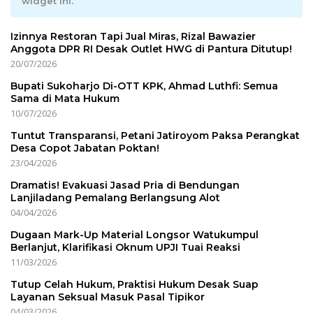
widget ini.
Izinnya Restoran Tapi Jual Miras, Rizal Bawazier
Anggota DPR RI Desak Outlet HWG di Pantura Ditutup!
20/07/2026
Bupati Sukoharjo Di-OTT KPK, Ahmad Luthfi: Semua
Sama di Mata Hukum
10/07/2026
Tuntut Transparansi, Petani Jatiroyom Paksa Perangkat
Desa Copot Jabatan Poktan!
23/04/2026
Dramatis! Evakuasi Jasad Pria di Bendungan
Lanjiladang Pemalang Berlangsung Alot
04/04/2026
Dugaan Mark-Up Material Longsor Watukumpul
Berlanjut, Klarifikasi Oknum UPJI Tuai Reaksi
11/03/2026
Tutup Celah Hukum, Praktisi Hukum Desak Suap
Layanan Seksual Masuk Pasal Tipikor
04/03/2026