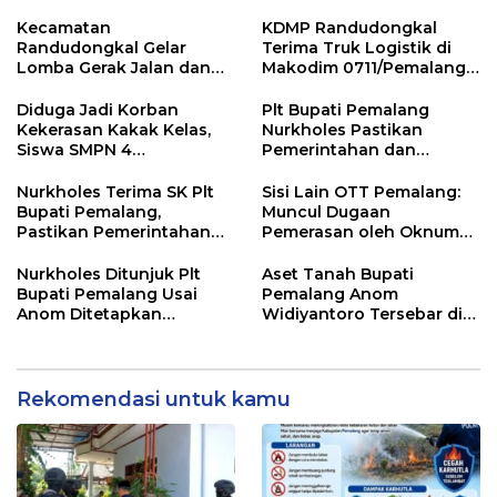
Pemalang
Kemarau
Kecamatan
KDMP Randudongkal
Randudongkal Gelar
Terima Truk Logistik di
Lomba Gerak Jalan dan
Makodim 0711/Pemalang
Gobak Sodor Meriahkan
untuk Perkuat Distribusi
HUT RI ke-81
Desa
Diduga Jadi Korban
Plt Bupati Pemalang
Kekerasan Kakak Kelas,
Nurkholes Pastikan
Siswa SMPN 4
Pemerintahan dan
Randudongkal Meninggal
Pelayanan Publik Tetap
Dunia
Berjalan
Nurkholes Terima SK Plt
Sisi Lain OTT Pemalang:
Bupati Pemalang,
Muncul Dugaan
Pastikan Pemerintahan
Pemerasan oleh Oknum
Tetap Berjalan
Pegawai KPK
Nurkholes Ditunjuk Plt
Aset Tanah Bupati
Bupati Pemalang Usai
Pemalang Anom
Anom Ditetapkan
Widiyantoro Tersebar di
Tersangka KPK
Jawa dan Bali, Jadi
Sorotan Usai OTT KPK
Rekomendasi untuk kamu