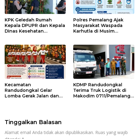
KPK Geledah Rumah
Polres Pemalang Ajak
Kepala DPUPR dan Kepala
Masyarakat Waspada
Dinas Kesehatan
Karhutla di Musim
Pemalang
Kemarau
Kecamatan
KDMP Randudongkal
Randudongkal Gelar
Terima Truk Logistik di
Lomba Gerak Jalan dan
Makodim 0711/Pemalang
Gobak Sodor Meriahkan
untuk Perkuat Distribusi
HUT RI ke-81
Desa
Tinggalkan Balasan
Alamat email Anda tidak akan dipublikasikan.
Ruas yang wajib