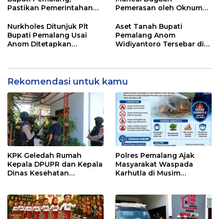
Pastikan Pemerintahan
Pemerasan oleh Oknum
Tetap Berjalan
Pegawai KPK
Nurkholes Ditunjuk Plt
Aset Tanah Bupati
Bupati Pemalang Usai
Pemalang Anom
Anom Ditetapkan
Widiyantoro Tersebar di
Tersangka KPK
Jawa dan Bali, Jadi
Sorotan Usai OTT KPK
Rekomendasi untuk kamu
KPK Geledah Rumah
Polres Pemalang Ajak
Kepala DPUPR dan Kepala
Masyarakat Waspada
Dinas Kesehatan
Karhutla di Musim
Pemalang
Kemarau