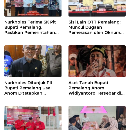
Nurkholes Terima SK Plt
Sisi Lain OTT Pemalang:
Bupati Pemalang,
Muncul Dugaan
Pastikan Pemerintahan
Pemerasan oleh Oknum
Tetap Berjalan
Pegawai KPK
Nurkholes Ditunjuk Plt
Aset Tanah Bupati
Bupati Pemalang Usai
Pemalang Anom
Anom Ditetapkan
Widiyantoro Tersebar di
Tersangka KPK
Jawa dan Bali, Jadi
Sorotan Usai OTT KPK