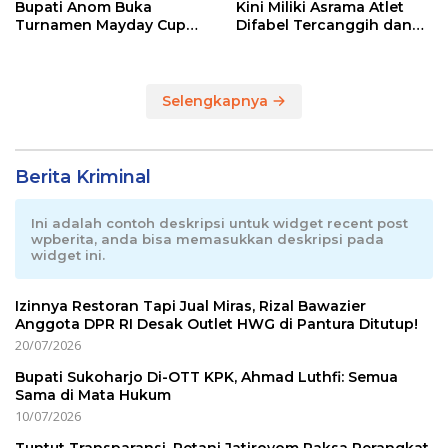
Bupati Anom Buka
Kini Miliki Asrama Atlet
Turnamen Mayday Cup
Difabel Tercanggih dan
2026
Terpadu di RI
Selengkapnya
Berita Kriminal
Ini adalah contoh deskripsi untuk widget recent post
wpberita, anda bisa memasukkan deskripsi pada
widget ini.
Izinnya Restoran Tapi Jual Miras, Rizal Bawazier
Anggota DPR RI Desak Outlet HWG di Pantura Ditutup!
20/07/2026
Bupati Sukoharjo Di-OTT KPK, Ahmad Luthfi: Semua
Sama di Mata Hukum
10/07/2026
Tuntut Transparansi, Petani Jatiroyom Paksa Perangkat