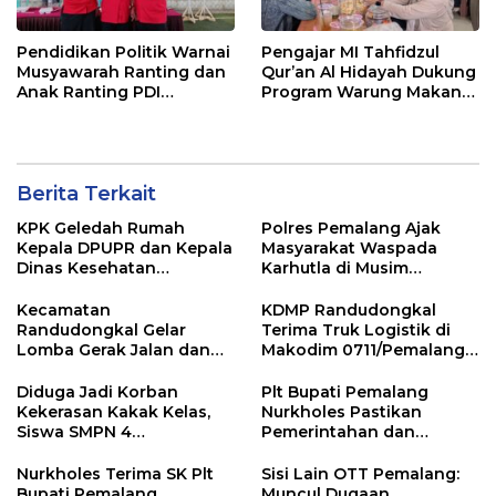
Pendidikan Politik Warnai
Pengajar MI Tahfidzul
Musyawarah Ranting dan
Qur’an Al Hidayah Dukung
Anak Ranting PDI
Program Warung Makan
Perjuangan Serentak se-
Gratis AMK
Kecamatan Belik
Berita Terkait
KPK Geledah Rumah
Polres Pemalang Ajak
Kepala DPUPR dan Kepala
Masyarakat Waspada
Dinas Kesehatan
Karhutla di Musim
Pemalang
Kemarau
Kecamatan
KDMP Randudongkal
Randudongkal Gelar
Terima Truk Logistik di
Lomba Gerak Jalan dan
Makodim 0711/Pemalang
Gobak Sodor Meriahkan
untuk Perkuat Distribusi
HUT RI ke-81
Desa
Diduga Jadi Korban
Plt Bupati Pemalang
Kekerasan Kakak Kelas,
Nurkholes Pastikan
Siswa SMPN 4
Pemerintahan dan
Randudongkal Meninggal
Pelayanan Publik Tetap
Dunia
Berjalan
Nurkholes Terima SK Plt
Sisi Lain OTT Pemalang:
Bupati Pemalang,
Muncul Dugaan