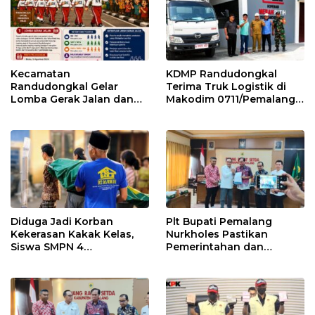
Kecamatan
KDMP Randudongkal
Randudongkal Gelar
Terima Truk Logistik di
Lomba Gerak Jalan dan
Makodim 0711/Pemalang
Gobak Sodor Meriahkan
untuk Perkuat Distribusi
HUT RI ke-81
Desa
Diduga Jadi Korban
Plt Bupati Pemalang
Kekerasan Kakak Kelas,
Nurkholes Pastikan
Siswa SMPN 4
Pemerintahan dan
Randudongkal Meninggal
Pelayanan Publik Tetap
Dunia
Berjalan