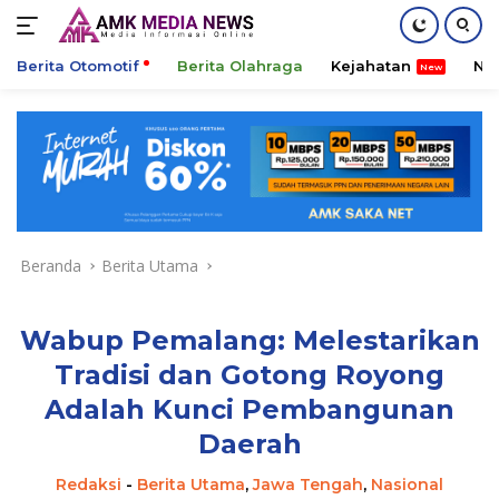
Berita Otomotif
Berita Olahraga
Kejahatan
Ni
Langsung
ke
konten
Beranda
Berita Utama
Wabup Pemalang: Melestarikan
Tradisi dan Gotong Royong
Adalah Kunci Pembangunan
Daerah
Redaksi
-
Berita Utama
,
Jawa Tengah
,
Nasional