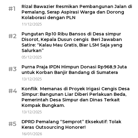
Rizal Bawazier Resmikan Pembangunan Jalan di
#1
Pemalang, Serap Aspirasi Warga dan Dorong
Kolaborasi dengan PLN
11/12/2025
Pungutan Rp10 Ribu Bansos di Desa simpur
#2
Disorot, Kepala Dusun cengis Beri Jawaban
Satire: “Kalau Mau Gratis, Biar LSM Saja yang
Salurkan”
05/12/2025
Purna Praja IPDN Himpun Donasi Rp968,9 Juta
#3
untuk Korban Banjir Bandang di Sumatera
13/12/2025
Konflik Memanas di Proyek Irigasi Cengis Desa
#4
Simpur: Bangunan Liar Diberi Perlakuan Beda,
Pemerintah Desa Simpur dan Dinas Terkait
Kompak Bungkam.
13/12/2025
DPRD Pemalang “Semprot” Eksekutif: Tolak
#5
Keras Outsourcing Honorer!
16/01/2026