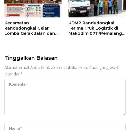
Kecamatan
KDMP Randudongkal
Randudongkal Gelar
Terima Truk Logistik di
Lomba Gerak Jalan dan
Makodim 0711/Pemalang
Gobak Sodor Meriahkan
untuk Perkuat Distribusi
HUT RI ke-81
Desa
Tinggalkan Balasan
Alamat email Anda tidak akan dipublikasikan.
Ruas yang wajib
ditandai
*