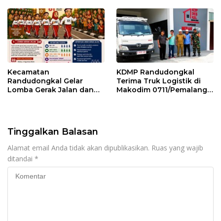
Kecamatan
KDMP Randudongkal
Randudongkal Gelar
Terima Truk Logistik di
Lomba Gerak Jalan dan
Makodim 0711/Pemalang
Gobak Sodor Meriahkan
untuk Perkuat Distribusi
HUT RI ke-81
Desa
Tinggalkan Balasan
Alamat email Anda tidak akan dipublikasikan.
Ruas yang wajib
ditandai
*