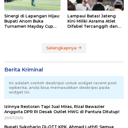
Sinergi di Lapangan Hijau:
Lampaui Batas! Jateng
Bupati Anom Buka
Kini Miliki Asrama Atlet
Turnamen Mayday Cup
Difabel Tercanggih dan
2026
Terpadu di RI
Selengkapnya
Berita Kriminal
Ini adalah contoh deskripsi untuk widget recent post
wpberita, anda bisa memasukkan deskripsi pada
widget ini.
Izinnya Restoran Tapi Jual Miras, Rizal Bawazier
Anggota DPR RI Desak Outlet HWG di Pantura Ditutup!
20/07/2026
Bupati Sukoharjo Di-OTT KPK, Ahmad Luthfi: Semua