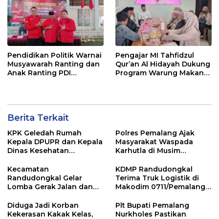
Pendidikan Politik Warnai
Pengajar MI Tahfidzul
Musyawarah Ranting dan
Qur’an Al Hidayah Dukung
Anak Ranting PDI
Program Warung Makan
Perjuangan Serentak se-
Gratis AMK
Kecamatan Belik
Berita Terkait
KPK Geledah Rumah
Polres Pemalang Ajak
Kepala DPUPR dan Kepala
Masyarakat Waspada
Dinas Kesehatan
Karhutla di Musim
Pemalang
Kemarau
Kecamatan
KDMP Randudongkal
Randudongkal Gelar
Terima Truk Logistik di
Lomba Gerak Jalan dan
Makodim 0711/Pemalang
Gobak Sodor Meriahkan
untuk Perkuat Distribusi
HUT RI ke-81
Desa
Diduga Jadi Korban
Plt Bupati Pemalang
Kekerasan Kakak Kelas,
Nurkholes Pastikan