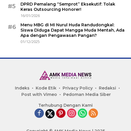
DPRD Pemalang “Semprot” Eksekutif: Tolak
#5
Keras Outsourcing Honorer!
16/01/2026
Menu MBG di MI Nurul Huda Randudongkal:
#6
Siswa Diduga Dapat Mangga Muda Mentah, Ada
Apa dengan Pengawasan Pangan?
01/12/2025
Indeks
Kode Etik
Privacy Policy
Redaksi
Post with Vimeo
Pedoman Media Siber
Terhubung Dengan Kami
Copyright ® AMK Media News | 2025