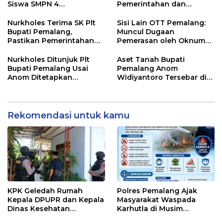
Siswa SMPN 4
Pemerintahan dan
Randudongkal Meninggal
Pelayanan Publik Tetap
Dunia
Berjalan
Nurkholes Terima SK Plt
Sisi Lain OTT Pemalang:
Bupati Pemalang,
Muncul Dugaan
Pastikan Pemerintahan
Pemerasan oleh Oknum
Tetap Berjalan
Pegawai KPK
Nurkholes Ditunjuk Plt
Aset Tanah Bupati
Bupati Pemalang Usai
Pemalang Anom
Anom Ditetapkan
Widiyantoro Tersebar di
Tersangka KPK
Jawa dan Bali, Jadi
Sorotan Usai OTT KPK
Rekomendasi untuk kamu
KPK Geledah Rumah
Polres Pemalang Ajak
Kepala DPUPR dan Kepala
Masyarakat Waspada
Dinas Kesehatan
Karhutla di Musim
Pemalang
Kemarau