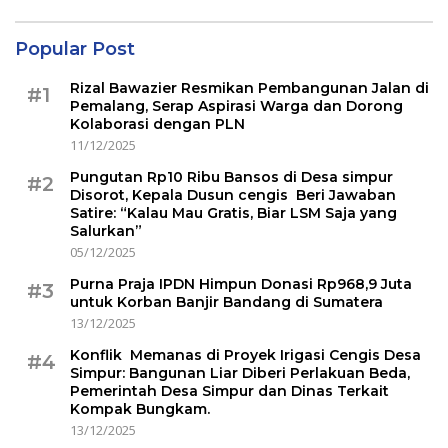
Popular Post
Rizal Bawazier Resmikan Pembangunan Jalan di
#1
Pemalang, Serap Aspirasi Warga dan Dorong
Kolaborasi dengan PLN
11/12/2025
Pungutan Rp10 Ribu Bansos di Desa simpur
#2
Disorot, Kepala Dusun cengis Beri Jawaban
Satire: “Kalau Mau Gratis, Biar LSM Saja yang
Salurkan”
05/12/2025
Purna Praja IPDN Himpun Donasi Rp968,9 Juta
#3
untuk Korban Banjir Bandang di Sumatera
13/12/2025
Konflik Memanas di Proyek Irigasi Cengis Desa
#4
Simpur: Bangunan Liar Diberi Perlakuan Beda,
Pemerintah Desa Simpur dan Dinas Terkait
Kompak Bungkam.
13/12/2025