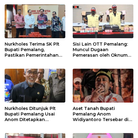
Dunia
Berjalan
Nurkholes Terima SK Plt
Sisi Lain OTT Pemalang:
Bupati Pemalang,
Muncul Dugaan
Pastikan Pemerintahan
Pemerasan oleh Oknum
Tetap Berjalan
Pegawai KPK
Nurkholes Ditunjuk Plt
Aset Tanah Bupati
Bupati Pemalang Usai
Pemalang Anom
Anom Ditetapkan
Widiyantoro Tersebar di
Tersangka KPK
Jawa dan Bali, Jadi
Sorotan Usai OTT KPK