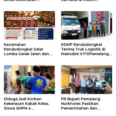
Pemalang
Kemarau
Kecamatan
KDMP Randudongkal
Randudongkal Gelar
Terima Truk Logistik di
Lomba Gerak Jalan dan
Makodim 0711/Pemalang
Gobak Sodor Meriahkan
untuk Perkuat Distribusi
HUT RI ke-81
Desa
Diduga Jadi Korban
Plt Bupati Pemalang
Kekerasan Kakak Kelas,
Nurkholes Pastikan
Siswa SMPN 4
Pemerintahan dan
Randudongkal Meninggal
Pelayanan Publik Tetap