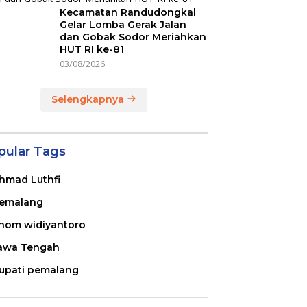
Kecamatan Randudongkal
Gelar Lomba Gerak Jalan
dan Gobak Sodor Meriahkan
HUT RI ke-81
03/08/2026
Selengkapnya
pular Tags
hmad Luthfi
emalang
nom widiyantoro
awa Tengah
upati pemalang