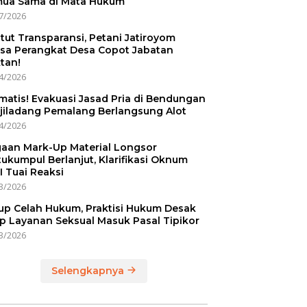
ua Sama di Mata Hukum
7/2026
tut Transparansi, Petani Jatiroyom
sa Perangkat Desa Copot Jabatan
tan!
4/2026
matis! Evakuasi Jasad Pria di Bendungan
jiladang Pemalang Berlangsung Alot
4/2026
aan Mark-Up Material Longsor
ukumpul Berlanjut, Klarifikasi Oknum
I Tuai Reaksi
3/2026
up Celah Hukum, Praktisi Hukum Desak
p Layanan Seksual Masuk Pasal Tipikor
3/2026
Selengkapnya