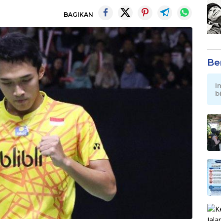
BAGIKAN
Be
I
b