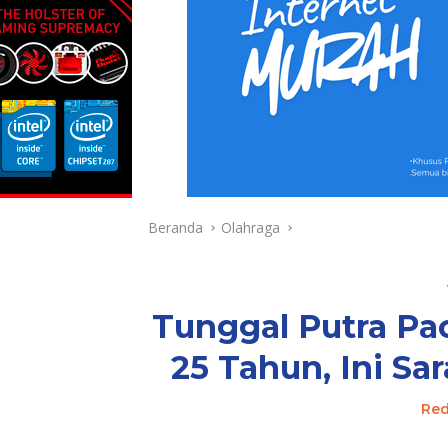
Beranda
Olahraga
Tunggal Putra Pac
25 Tahun, Ini S
Red