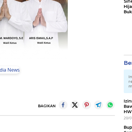
Sin
Hij
Buk
May
Ber
I
r
m
Izi
Baw
BAGIKAN
HWG
20/0
Bup