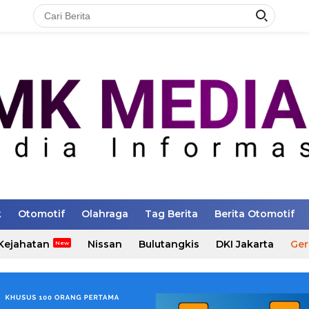
k
Otomotif
Olahraga
Tag Berita
Berita Otomotif
Kejahatan
Nissan
Bulutangkis
DKI Jakarta
Ger