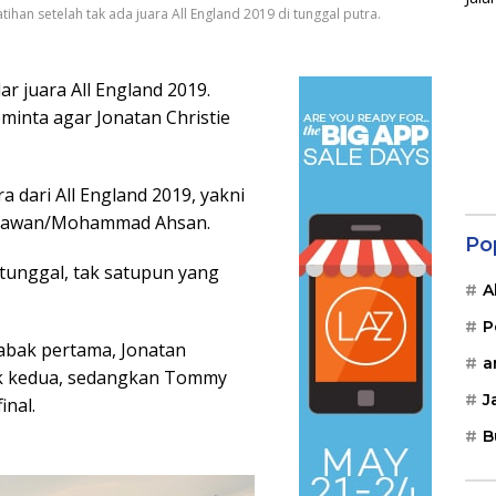
ihan setelah tak ada juara All England 2019 di tunggal putra.
r juara All England 2019.
minta agar Jonatan Christie
a dari All England 2019, yakni
etiawan/Mohammad Ahsan.
Po
tunggal, tak satupun yang
A
P
babak pertama, Jonatan
a
ak kedua, sedangkan Tommy
J
inal.
B