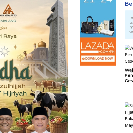
Be
I
p
m
w
Waj
Pem
Ges
Jat