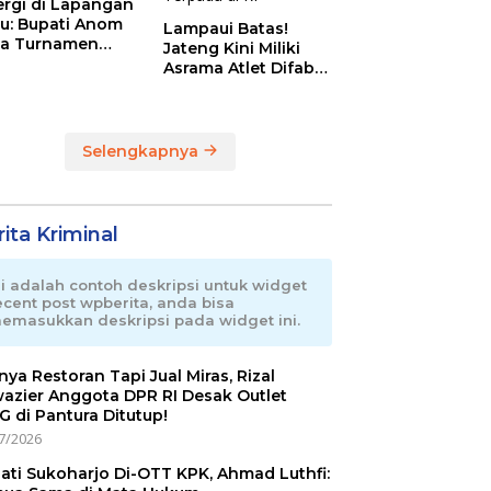
ergi di Lapangan
au: Bupati Anom
Lampaui Batas!
a Turnamen
Jateng Kini Miliki
day Cup 2026
Asrama Atlet Difabel
Tercanggih dan
Terpadu di RI
Selengkapnya
ita Kriminal
ni adalah contoh deskripsi untuk widget
ecent post wpberita, anda bisa
emasukkan deskripsi pada widget ini.
nnya Restoran Tapi Jual Miras, Rizal
azier Anggota DPR RI Desak Outlet
 di Pantura Ditutup!
7/2026
ati Sukoharjo Di-OTT KPK, Ahmad Luthfi: