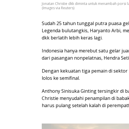
Jonatan Christie dkk diminta untuk menambah porsi lat
(Images via Reuters)
Sudah 25 tahun tunggal putra puasa gela
Legenda bulutangkis, Haryanto Arbi, me
dkk berlatih lebih keras lagi.
Indonesia hanya merebut satu gelar juar
dari pasangan nonpelatnas, Hendra S
Dengan kekuatan tiga pemain di sektor 
lolos ke semifinal.
Anthony Sinisuka Ginting tersingkir di 
Christie menyudahi penampilan di bab
harus pulang setelah kalah di perempatf