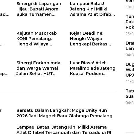
Sem
Sinergi di Lapangan
Lampaui Batas!
10/0
Hijau: Bupati Anom
Jateng Kini Miliki
adi
Buka Turnamen
Asrama Atlet Difabel
Tun
Mayday Cup 2026
Tercanggih dan
Pak
ang
Terpadu di RI
Pok
Kejutan Musorkab
Kejar Deadline,
23/0
KONI Pemalang:
Hengki Wijaya
Dra
i
Hengki Wijaya
Lengkapi Berkas
Lan
SHT
Mundur dari
Calon Ketua KONI
04/0
Pencalonan!
Pemalang
a
Sinergi Forkopimda
Luar Biasa! Atlet
Dug
dan Warga Warnai
Paralimpiade Jateng
Wat
ap
Jalan Sehat HUT
Kuasai Podium
UPJ
raga
PDAM Pemalang
ASEAN Para Games
11/0
Tut
Sua
04/0
r
Bersatu Dalam Langkah: Moga Unity Run
2026 Jadi Magnet Baru Olahraga Pemalang
Lampaui Batas! Jateng Kini Miliki Asrama
Atlet Difabel Tercanggih dan Terpadu di RI