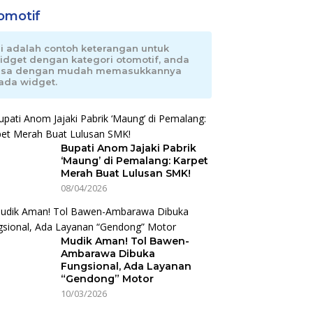
omotif
ni adalah contoh keterangan untuk
idget dengan kategori otomotif, anda
isa dengan mudah memasukkannya
ada widget.
Bupati Anom Jajaki Pabrik
‘Maung’ di Pemalang: Karpet
Merah Buat Lulusan SMK!
08/04/2026
Mudik Aman! Tol Bawen-
Ambarawa Dibuka
Fungsional, Ada Layanan
“Gendong” Motor
10/03/2026