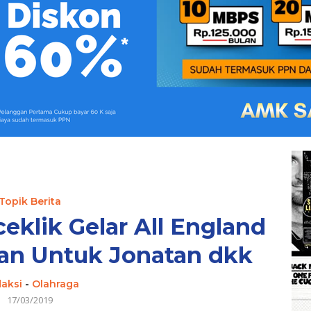
Topik Berita
eklik Gelar All England
aran Untuk Jonatan dkk
aksi
-
Olahraga
17/03/2019