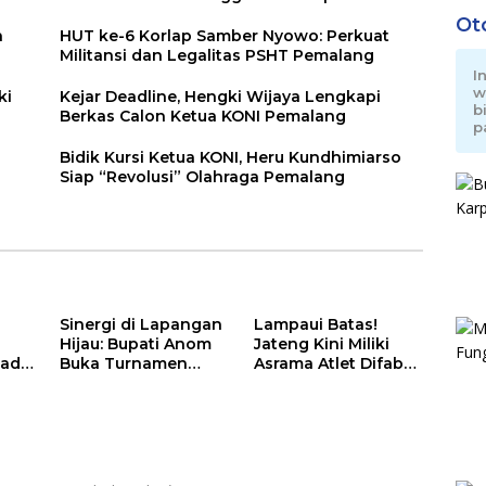
Ot
n
HUT ke-6 Korlap Samber Nyowo: Perkuat
Militansi dan Legalitas PSHT Pemalang
I
w
ki
Kejar Deadline, Hengki Wijaya Lengkapi
b
Berkas Calon Ketua KONI Pemalang
p
Bidik Kursi Ketua KONI, Heru Kundhimiarso
Siap “Revolusi” Olahraga Pemalang
Sinergi di Lapangan
Lampaui Batas!
Hijau: Bupati Anom
Jateng Kini Miliki
adi
Buka Turnamen
Asrama Atlet Difabel
Mayday Cup 2026
Tercanggih dan
ang
Terpadu di RI