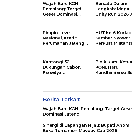
Wajah Baru KONI
Bersatu Dalam
Pemalang: Target
Langkah: Moga
Geser Dominasi
Unity Run 2026 J
Jateng!
Magnet Baru
Olahraga Pemal
Pimpin Level
HUT ke-6 Korlap
Nasional, Kredit
Samber Nyowo:
Perumahan Jateng
Perkuat Militans
Capai Rp2,3 Triliun
dan Legalitas P
Pemalang
Kantongi 32
Bidik Kursi Ketu
Dukungan Cabor,
KONI, Heru
Prasetya
Kundhimiarso Si
Widyatmoko
“Revolusi” Olah
Mantap Maju Ketua
Pemalang
KONI Pemalang
Berita Terkait
Wajah Baru KONI Pemalang: Target Gese
Dominasi Jateng!
Sinergi di Lapangan Hijau: Bupati Anom
Buka Turnamen Mayday Cup 2026