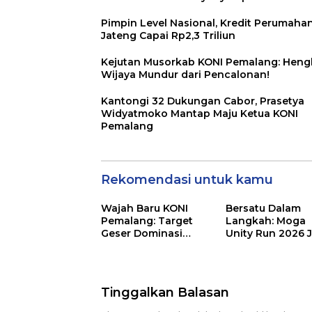
Pimpin Level Nasional, Kredit Perumaha
Jateng Capai Rp2,3 Triliun
Kejutan Musorkab KONI Pemalang: Heng
Wijaya Mundur dari Pencalonan!
Kantongi 32 Dukungan Cabor, Prasetya
Widyatmoko Mantap Maju Ketua KONI
Pemalang
Rekomendasi untuk kamu
Wajah Baru KONI
Bersatu Dalam
Pemalang: Target
Langkah: Moga
Geser Dominasi
Unity Run 2026 J
Jateng!
Magnet Baru
Olahraga Pemal
Tinggalkan Balasan