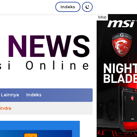
Indeks
tutup
Lainnya
Indeks
indra