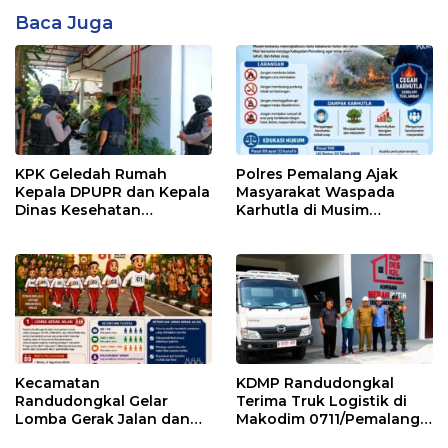
Baca Juga
KPK Geledah Rumah
Polres Pemalang Ajak
Kepala DPUPR dan Kepala
Masyarakat Waspada
Dinas Kesehatan
Karhutla di Musim
Pemalang
Kemarau
Kecamatan
KDMP Randudongkal
Randudongkal Gelar
Terima Truk Logistik di
Lomba Gerak Jalan dan
Makodim 0711/Pemalang
Gobak Sodor Meriahkan
untuk Perkuat Distribusi