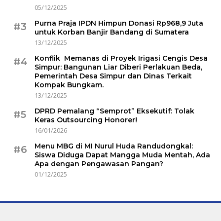
05/12/2025
Purna Praja IPDN Himpun Donasi Rp968,9 Juta
#3
untuk Korban Banjir Bandang di Sumatera
13/12/2025
Konflik Memanas di Proyek Irigasi Cengis Desa
#4
Simpur: Bangunan Liar Diberi Perlakuan Beda,
Pemerintah Desa Simpur dan Dinas Terkait
Kompak Bungkam.
13/12/2025
DPRD Pemalang “Semprot” Eksekutif: Tolak
#5
Keras Outsourcing Honorer!
16/01/2026
Menu MBG di MI Nurul Huda Randudongkal:
#6
Siswa Diduga Dapat Mangga Muda Mentah, Ada
Apa dengan Pengawasan Pangan?
01/12/2025