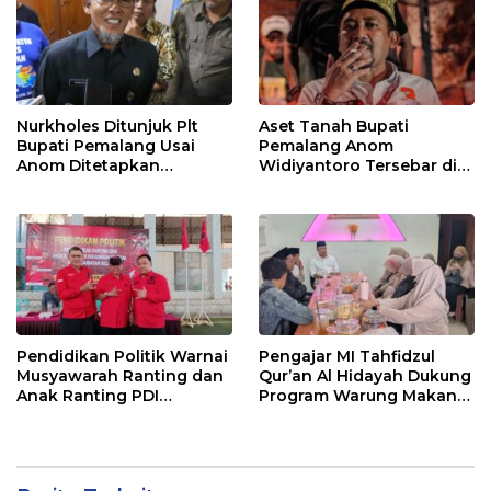
Nurkholes Ditunjuk Plt
Aset Tanah Bupati
Bupati Pemalang Usai
Pemalang Anom
Anom Ditetapkan
Widiyantoro Tersebar di
Tersangka KPK
Jawa dan Bali, Jadi
Sorotan Usai OTT KPK
Pendidikan Politik Warnai
Pengajar MI Tahfidzul
Musyawarah Ranting dan
Qur’an Al Hidayah Dukung
Anak Ranting PDI
Program Warung Makan
Perjuangan Serentak se-
Gratis AMK
Kecamatan Belik