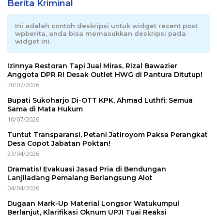
Berita Kriminal
Ini adalah contoh deskripsi untuk widget recent post
wpberita, anda bisa memasukkan deskripsi pada
widget ini.
Izinnya Restoran Tapi Jual Miras, Rizal Bawazier
Anggota DPR RI Desak Outlet HWG di Pantura Ditutup!
20/07/2026
Bupati Sukoharjo Di-OTT KPK, Ahmad Luthfi: Semua
Sama di Mata Hukum
10/07/2026
Tuntut Transparansi, Petani Jatiroyom Paksa Perangkat
Desa Copot Jabatan Poktan!
23/04/2026
Dramatis! Evakuasi Jasad Pria di Bendungan
Lanjiladang Pemalang Berlangsung Alot
04/04/2026
Dugaan Mark-Up Material Longsor Watukumpul
Berlanjut, Klarifikasi Oknum UPJI Tuai Reaksi