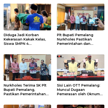
HUT RI ke-81
Desa
Diduga Jadi Korban
Plt Bupati Pemalang
Kekerasan Kakak Kelas,
Nurkholes Pastikan
Siswa SMPN 4
Pemerintahan dan
Randudongkal Meninggal
Pelayanan Publik Tetap
Dunia
Berjalan
Nurkholes Terima SK Plt
Sisi Lain OTT Pemalang:
Bupati Pemalang,
Muncul Dugaan
Pastikan Pemerintahan
Pemerasan oleh Oknum
Tetap Berjalan
Pegawai KPK