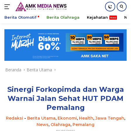
Berita Otomotif
Berita Olahraga
Kejahatan
Ni
Langsung
ke
konten
Beranda
Berita Utama
Sinergi Forkopimda dan Warga
Warnai Jalan Sehat HUT PDAM
Pemalang
Redaksi
-
Berita Utama
,
Ekonomi
,
Health
,
Jawa Tengah
,
News
,
Olahraga
,
Pemalang