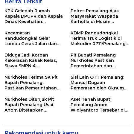
Berita Terkait
KPK Geledah Rumah
Polres Pemalang Ajak
Kepala DPUPR dan Kepala
Masyarakat Waspada
Dinas Kesehatan
Karhutla di Musim
Pemalang
Kemarau
Kecamatan
KDMP Randudongkal
Randudongkal Gelar
Terima Truk Logistik di
Lomba Gerak Jalan dan
Makodim 0711/Pemalang
Gobak Sodor Meriahkan
untuk Perkuat Distribusi
HUT RI ke-81
Desa
Diduga Jadi Korban
Plt Bupati Pemalang
Kekerasan Kakak Kelas,
Nurkholes Pastikan
Siswa SMPN 4
Pemerintahan dan
Randudongkal Meninggal
Pelayanan Publik Tetap
Dunia
Berjalan
Nurkholes Terima SK Plt
Sisi Lain OTT Pemalang:
Bupati Pemalang,
Muncul Dugaan
Pastikan Pemerintahan
Pemerasan oleh Oknum
Tetap Berjalan
Pegawai KPK
Nurkholes Ditunjuk Plt
Aset Tanah Bupati
Bupati Pemalang Usai
Pemalang Anom
Anom Ditetapkan
Widiyantoro Tersebar di
Tersangka KPK
Jawa dan Bali, Jadi
Sorotan Usai OTT KPK
Rekomendasi untuk kamu