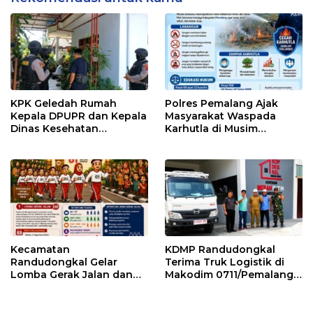
KPK Geledah Rumah
Polres Pemalang Ajak
Kepala DPUPR dan Kepala
Masyarakat Waspada
Dinas Kesehatan
Karhutla di Musim
Pemalang
Kemarau
Kecamatan
KDMP Randudongkal
Randudongkal Gelar
Terima Truk Logistik di
Lomba Gerak Jalan dan
Makodim 0711/Pemalang
Gobak Sodor Meriahkan
untuk Perkuat Distribusi
HUT RI ke-81
Desa