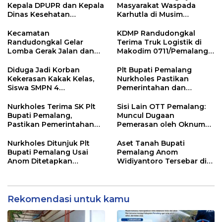
Kepala DPUPR dan Kepala
Masyarakat Waspada
Dinas Kesehatan
Karhutla di Musim
Pemalang
Kemarau
Kecamatan
KDMP Randudongkal
Randudongkal Gelar
Terima Truk Logistik di
Lomba Gerak Jalan dan
Makodim 0711/Pemalang
Gobak Sodor Meriahkan
untuk Perkuat Distribusi
HUT RI ke-81
Desa
Diduga Jadi Korban
Plt Bupati Pemalang
Kekerasan Kakak Kelas,
Nurkholes Pastikan
Siswa SMPN 4
Pemerintahan dan
Randudongkal Meninggal
Pelayanan Publik Tetap
Dunia
Berjalan
Nurkholes Terima SK Plt
Sisi Lain OTT Pemalang:
Bupati Pemalang,
Muncul Dugaan
Pastikan Pemerintahan
Pemerasan oleh Oknum
Tetap Berjalan
Pegawai KPK
Nurkholes Ditunjuk Plt
Aset Tanah Bupati
Bupati Pemalang Usai
Pemalang Anom
Anom Ditetapkan
Widiyantoro Tersebar di
Tersangka KPK
Jawa dan Bali, Jadi
Sorotan Usai OTT KPK
Rekomendasi untuk kamu