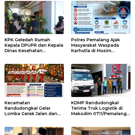
KPK Geledah Rumah
Polres Pemalang Ajak
Kepala DPUPR dan Kepala
Masyarakat Waspada
Dinas Kesehatan
Karhutla di Musim
Pemalang
Kemarau
Kecamatan
KDMP Randudongkal
Randudongkal Gelar
Terima Truk Logistik di
Lomba Gerak Jalan dan
Makodim 0711/Pemalang
Gobak Sodor Meriahkan
untuk Perkuat Distribusi
HUT RI ke-81
Desa