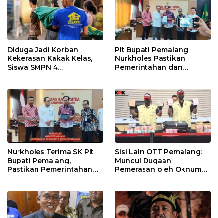
Diduga Jadi Korban
Plt Bupati Pemalang
Kekerasan Kakak Kelas,
Nurkholes Pastikan
Siswa SMPN 4
Pemerintahan dan
Randudongkal Meninggal
Pelayanan Publik Tetap
Dunia
Berjalan
Nurkholes Terima SK Plt
Sisi Lain OTT Pemalang:
Bupati Pemalang,
Muncul Dugaan
Pastikan Pemerintahan
Pemerasan oleh Oknum
Tetap Berjalan
Pegawai KPK