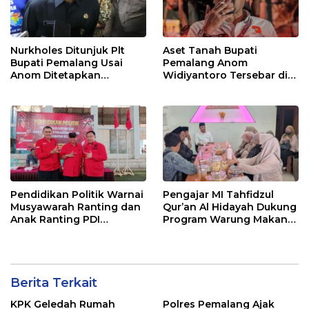
Nurkholes Ditunjuk Plt
Aset Tanah Bupati
Bupati Pemalang Usai
Pemalang Anom
Anom Ditetapkan
Widiyantoro Tersebar di
Tersangka KPK
Jawa dan Bali, Jadi
Sorotan Usai OTT KPK
Pendidikan Politik Warnai
Pengajar MI Tahfidzul
Musyawarah Ranting dan
Qur’an Al Hidayah Dukung
Anak Ranting PDI
Program Warung Makan
Perjuangan Serentak se-
Gratis AMK
Kecamatan Belik
Berita Terkait
KPK Geledah Rumah
Polres Pemalang Ajak