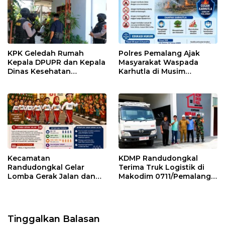
KPK Geledah Rumah
Polres Pemalang Ajak
Kepala DPUPR dan Kepala
Masyarakat Waspada
Dinas Kesehatan
Karhutla di Musim
Pemalang
Kemarau
Kecamatan
KDMP Randudongkal
Randudongkal Gelar
Terima Truk Logistik di
Lomba Gerak Jalan dan
Makodim 0711/Pemalang
Gobak Sodor Meriahkan
untuk Perkuat Distribusi
HUT RI ke-81
Desa
Tinggalkan Balasan