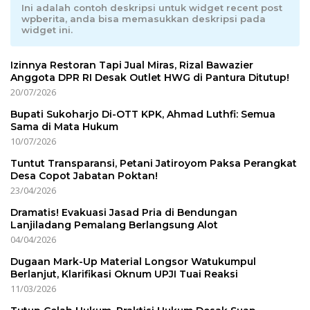
Ini adalah contoh deskripsi untuk widget recent post
wpberita, anda bisa memasukkan deskripsi pada
widget ini.
Izinnya Restoran Tapi Jual Miras, Rizal Bawazier
Anggota DPR RI Desak Outlet HWG di Pantura Ditutup!
20/07/2026
Bupati Sukoharjo Di-OTT KPK, Ahmad Luthfi: Semua
Sama di Mata Hukum
10/07/2026
Tuntut Transparansi, Petani Jatiroyom Paksa Perangkat
Desa Copot Jabatan Poktan!
23/04/2026
Dramatis! Evakuasi Jasad Pria di Bendungan
Lanjiladang Pemalang Berlangsung Alot
04/04/2026
Dugaan Mark-Up Material Longsor Watukumpul
Berlanjut, Klarifikasi Oknum UPJI Tuai Reaksi
11/03/2026