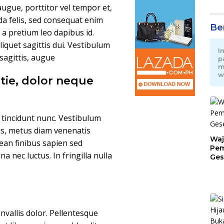
ugue, porttitor vel tempor et,
da felis, sed consequat enim
Be
, a pretium leo dapibus id.
aliquet sagittis dui. Vestibulum
I
 sagittis, augue
p
m
w
tie, dolor neque
n tincidunt nunc. Vestibulum
us, metus diam venenatis
Waj
nean finibus sapien sed
Pem
nec luctus. In fringilla nulla
Ges
Jat
convallis dolor. Pellentesque