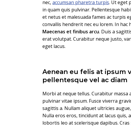
nec,
accumsan pharetra turpis
. Ut eget 
in quam quis pulvinar. Pellentesque habi
et netus et malesuada fames ac turpis eg
convallis hendrerit nec eu lorem. In hac 
Maecenas et finibus arcu
. Duis a sagitt
erat volutpat. Curabitur neque justo, v
eget lacus.
Aenean eu felis at ipsum 
pellentesque vel ac diam
Morbi at neque tellus. Curabitur massa a
pulvinar vitae ipsum. Fusce viverra gravi
sagittis a. Nullam aliquet ultricies augue
Nulla eros eros, tincidunt at lacus quis, 
lobortis leo at scelerisque dapibus. Cras