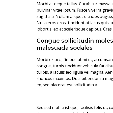
Morbi at neque tellus. Curabitur massa a
pulvinar vitae ipsum. Fusce viverra gravi
sagittis a. Nullam aliquet ultricies augue
Nulla eros eros, tincidunt at lacus quis, 
lobortis leo at scelerisque dapibus. Cras
Congue sollicitudin moles
malesuada sodales
Morbi ex orci, finibus ut mi ut, accumsa
congue, turpis tincidunt vehicula faucib
turpis, a iaculis leo ligula vel magna. Ae
rhoncus maximus. Duis bibendum a magna 
ex, sed placerat est sollicitudin a.
Sed sed nibh tristique, facilisis felis ut, 