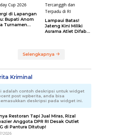
ergi di Lapangan
au: Bupati Anom
Lampaui Batas!
a Turnamen
Jateng Kini Miliki
day Cup 2026
Asrama Atlet Difabel
Tercanggih dan
Terpadu di RI
Selengkapnya
ita Kriminal
ni adalah contoh deskripsi untuk widget
ecent post wpberita, anda bisa
emasukkan deskripsi pada widget ini.
nnya Restoran Tapi Jual Miras, Rizal
azier Anggota DPR RI Desak Outlet
 di Pantura Ditutup!
7/2026