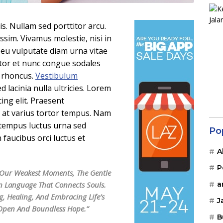
lis. Nullam sed porttitor arcu.
ssim. Vivamus molestie, nisi in
, eu vulputate diam urna vitae
ortor et nunc congue sodales
s rhoncus.
Vestibulum
 lacinia nulla ultricies. Lorem
ing elit. Praesent
n, at varius tortor tempus. Nam
a tempus luctus urna sed
Po
faucibus orci luctus et
A
P
In Our Weakest Moments, The Gentle
a
n Language That Connects Souls.
g, Healing, And Embracing Life’s
J
 Open And Boundless Hope.”
B