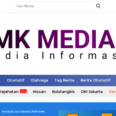
k
Otomotif
Olahraga
Tag Berita
Berita Otomotif
Kejahatan
Nissan
Bulutangkis
DKI Jakarta
Ger