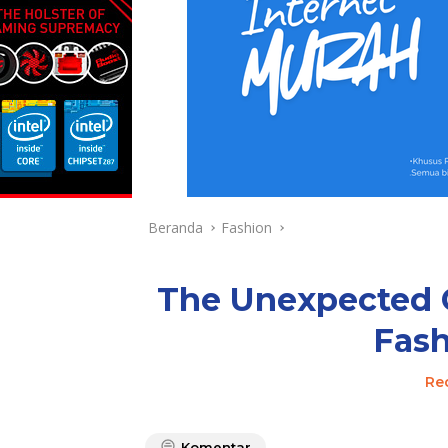
Beranda
Fashion
The Unexpected C
Fas
Re
Komentar