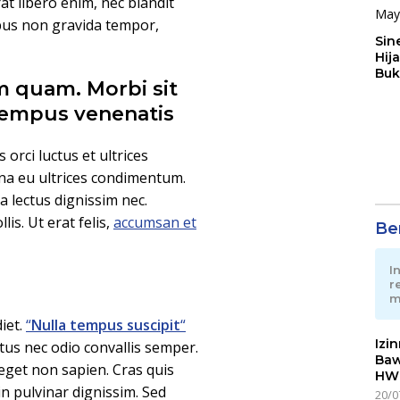
t libero enim, nec blandit
bus non gravida tempor,
Sin
Hij
Buk
 quam. Morbi sit
May
 tempus venenatis
orci luctus et ultrices
gna eu ultrices condimentum.
 lectus dignissim nec.
is. Ut erat felis,
accumsan et
Ber
I
r
m
iet.
“
Nulla tempus suscipit
“
Izi
us nec odio convallis semper.
Baw
eget non sapien. Cras quis
HWG
n pulvinar dignissim. Sed
20/0