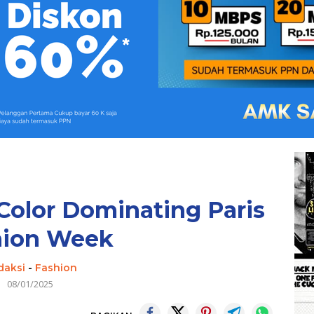
olor Dominating Paris
hion Week
daksi
-
Fashion
08/01/2025