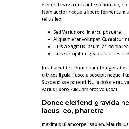
eleifend massa quis ante sollicitudin, n
Nam auctor neque a libero fermentum ul
tellus leo.
Sed
Varius orci in arcu
posuere
Aliquam erat volutpat.
Curabitur 
Duis a
Sagittis ipsum
, at lacinia leo
Duis suscipit magna eu ultrices c
In sit amet tincidunt quam. Integer at es
ultrices ligula. Fusce a suscipit neque. F
Suspendisse potenti. Nulla dolor erat, vari
varius libero. Aliquam erat volutpat.
Donec eleifend gravida he
lacus leo, pharetra
maximus ullamcorper sapien. Mauris just