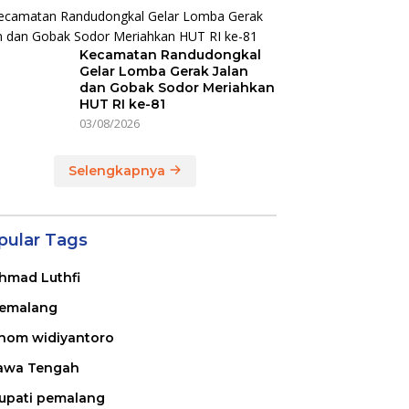
Kecamatan Randudongkal
Gelar Lomba Gerak Jalan
dan Gobak Sodor Meriahkan
HUT RI ke-81
03/08/2026
Selengkapnya
pular Tags
hmad Luthfi
emalang
nom widiyantoro
awa Tengah
upati pemalang