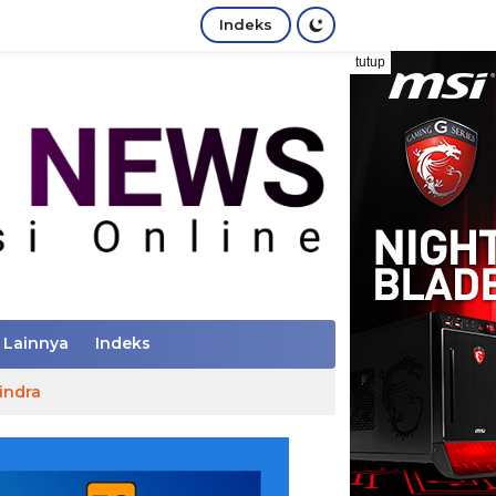
Indeks
tutup
Lainnya
Indeks
indra