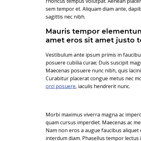
rhoncus tempus volutpat. Aenean placera
sem tempor et. Aliquam diam ante, dapi
sagittis nec nibh.
Mauris tempor elementum
amet eros sit amet justo
Vestibulum ante ipsum primis in faucibus 
posuere cubilia curae; Duis suscipit ma
Maecenas posuere nunc nibh, quis lacinia
Curabitur placerat congue metus nec moll
orci posuere
, iaculis hendrerit nunc.
Morbi maximus viverra magna ac imperd
quam cursus imperdiet. Maecenas ac met
Nam non eros a augue faucibus aliquet 
interdum diam. Phasellus tempor lectus i