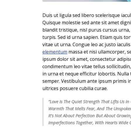
Duis ut ligula sed libero scelerisque iacu
Quisque molestie sed ante sit amet digni
blandit tristique, nisl purus cursus urna
turpis. Sed id urna sapien. Etiam quis t
vitae ut urna. Congue leo ac justo iaculi
elementum
massa et nisi ullamcorper, sed
ipsum dolor sit amet, consectetur adipisc
condimentum leo vitae tellus sollicitudi
in urna et neque efficitur lobortis. Null
semper. Vestibulum ante ipsum primis in 
ultrices posuere cubilia curae.
“Love Is The Quiet Strength That Lifts Us 
Warmth That Melts Fear, And The Unspoke
It’s Not About Perfection But About Growin
Imperfections Together, With Hearts Wide