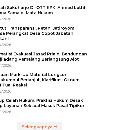
ati Sukoharjo Di-OTT KPK, Ahmad Luthfi:
ua Sama di Mata Hukum
7/2026
tut Transparansi, Petani Jatiroyom
sa Perangkat Desa Copot Jabatan
tan!
4/2026
matis! Evakuasi Jasad Pria di Bendungan
jiladang Pemalang Berlangsung Alot
4/2026
aan Mark-Up Material Longsor
ukumpul Berlanjut, Klarifikasi Oknum
I Tuai Reaksi
3/2026
up Celah Hukum, Praktisi Hukum Desak
p Layanan Seksual Masuk Pasal Tipikor
3/2026
Selengkapnya