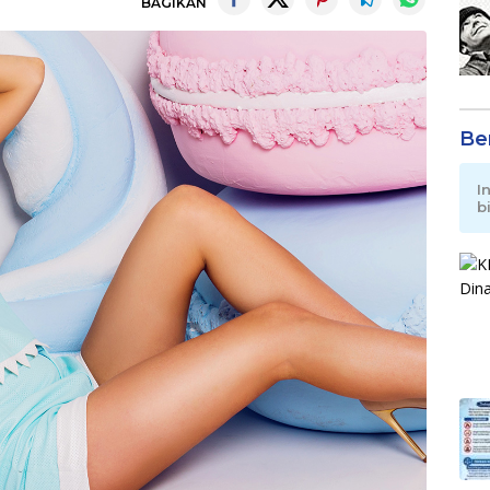
BAGIKAN
Be
I
b