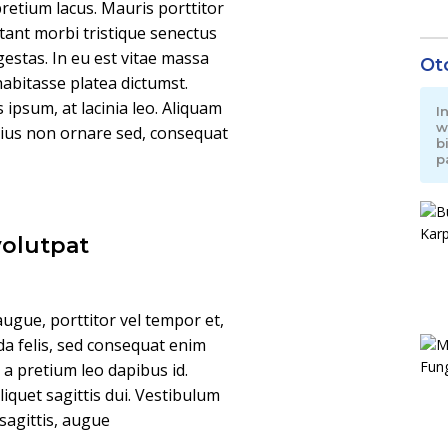
pretium lacus. Mauris porttitor
tant morbi tristique senectus
estas. In eu est vitae massa
Ot
habitasse platea dictumst.
is ipsum, at lacinia leo. Aliquam
I
w
arius non ornare sed, consequat
b
p
volutpat
ugue, porttitor vel tempor et,
da felis, sed consequat enim
, a pretium leo dapibus id.
aliquet sagittis dui. Vestibulum
 sagittis, augue