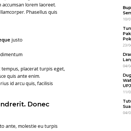
on accumsan lorem laoreet.
Bup
lamcorper. Phasellus quis
Sem
10/0
Tun
Pak
Pok
neque
justo
23/0
ondimentum
Dra
Lan
04/0
t tempus, placerat turpis eget,
Dug
usce quis ante enim.
Wat
us id arcu quis, facilisis
UPJ
11/0
Tut
ndrerit. Donec
Sua
04/0
o ante, molestie eu turpis