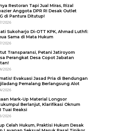
nnya Restoran Tapi Jual Miras, Rizal
azier Anggota DPR RI Desak Outlet
 di Pantura Ditutup!
7/2026
ati Sukoharjo Di-OTT KPK, Ahmad Luthfi:
ua Sama di Mata Hukum
7/2026
tut Transparansi, Petani Jatiroyom
sa Perangkat Desa Copot Jabatan
tan!
4/2026
matis! Evakuasi Jasad Pria di Bendungan
jiladang Pemalang Berlangsung Alot
4/2026
aan Mark-Up Material Longsor
ukumpul Berlanjut, Klarifikasi Oknum
I Tuai Reaksi
3/2026
up Celah Hukum, Praktisi Hukum Desak
p Layanan Seksual Masuk Pasal Tipikor