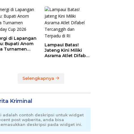
Magnet Baru
Olahraga Pemalang
ergi di Lapangan
au: Bupati Anom
Lampaui Batas!
a Turnamen
Jateng Kini Miliki
day Cup 2026
Asrama Atlet Difabel
Tercanggih dan
Terpadu di RI
Selengkapnya
ita Kriminal
ni adalah contoh deskripsi untuk widget
ecent post wpberita, anda bisa
emasukkan deskripsi pada widget ini.