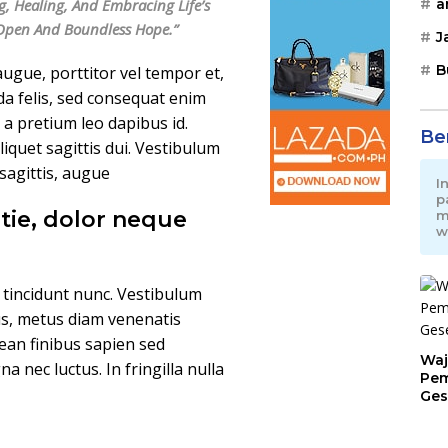
a
g, Healing, And Embracing Life’s
 Open And Boundless Hope.”
J
B
ugue, porttitor vel tempor et,
da felis, sed consequat enim
, a pretium leo dapibus id.
Be
aliquet sagittis dui. Vestibulum
 sagittis, augue
I
p
tie, dolor neque
m
w
n tincidunt nunc. Vestibulum
us, metus diam venenatis
nean finibus sapien sed
Waj
nec luctus. In fringilla nulla
Pem
Ges
Jat