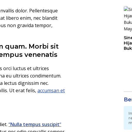
convallis dolor. Pellentesque
t libero enim, nec blandit
bus non gravida tempor,
Sin
Hij
 quam. Morbi sit
Buk
 tempus venenatis
May
orci luctus et ultrices
gna eu ultrices condimentum.
 lectus dignissim nec.
is. Ut erat felis,
accumsan et
Ber
I
r
m
iet.
“
Nulla tempus suscipit
“
us nec odio convallis semper.