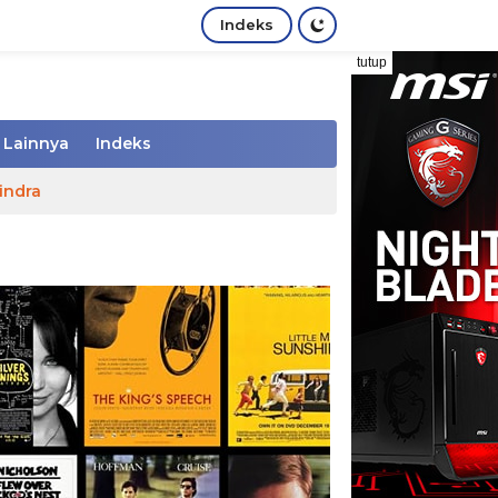
Indeks
tutup
Lainnya
Indeks
indra