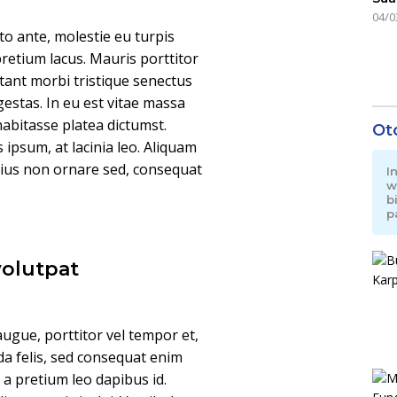
04/0
o ante, molestie eu turpis
pretium lacus. Mauris porttitor
tant morbi tristique senectus
estas. In eu est vitae massa
habitasse platea dictumst.
Ot
is ipsum, at lacinia leo. Aliquam
arius non ornare sed, consequat
I
w
b
p
volutpat
ugue, porttitor vel tempor et,
da felis, sed consequat enim
, a pretium leo dapibus id.