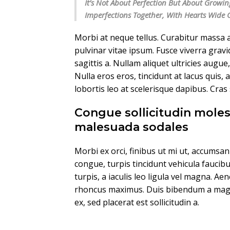
It’s Not About Perfection But About Growin
Imperfections Together, With Hearts Wide
Morbi at neque tellus. Curabitur massa a
pulvinar vitae ipsum. Fusce viverra gravi
sagittis a. Nullam aliquet ultricies augue
Nulla eros eros, tincidunt at lacus quis, 
lobortis leo at scelerisque dapibus. Cras
Congue sollicitudin moles
malesuada sodales
Morbi ex orci, finibus ut mi ut, accumsa
congue, turpis tincidunt vehicula faucib
turpis, a iaculis leo ligula vel magna. Ae
rhoncus maximus. Duis bibendum a magna 
ex, sed placerat est sollicitudin a.