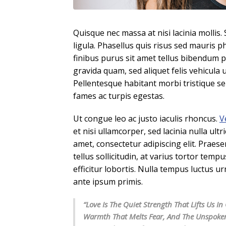
Quisque nec massa at nisi lacinia mollis
ligula. Phasellus quis risus sed mauris p
finibus purus sit amet tellus bibendum 
gravida quam, sed aliquet felis vehicula u
Pellentesque habitant morbi tristique s
fames ac turpis egestas.
Ut congue leo ac justo iaculis rhoncus.
V
et nisi ullamcorper, sed lacinia nulla ult
amet, consectetur adipiscing elit. Praes
tellus sollicitudin, at varius tortor tem
efficitur lobortis. Nulla tempus luctus 
ante ipsum primis.
“Love Is The Quiet Strength That Lifts Us 
Warmth That Melts Fear, And The Unspoke