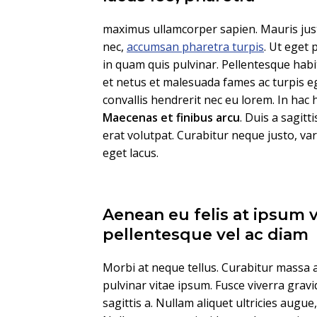
maximus ullamcorper sapien. Mauris just
nec,
accumsan pharetra turpis
. Ut eget 
in quam quis pulvinar. Pellentesque habi
et netus et malesuada fames ac turpis eg
convallis hendrerit nec eu lorem. In hac 
Maecenas et finibus arcu
. Duis a sagitt
erat volutpat. Curabitur neque justo, v
eget lacus.
Aenean eu felis at ipsum 
pellentesque vel ac diam
Morbi at neque tellus. Curabitur massa a
pulvinar vitae ipsum. Fusce viverra gravi
sagittis a. Nullam aliquet ultricies augue