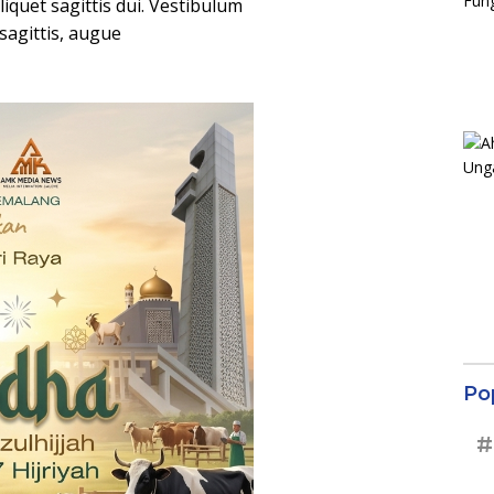
aliquet sagittis dui. Vestibulum
 sagittis, augue
Po
#