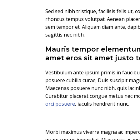
Sed sed nibh tristique, facilisis felis ut, 
rhoncus tempus volutpat. Aenean placera
sem tempor et. Aliquam diam ante, dapi
sagittis nec nibh.
Mauris tempor elementum
amet eros sit amet justo
Vestibulum ante ipsum primis in faucibus 
posuere cubilia curae; Duis suscipit ma
Maecenas posuere nunc nibh, quis lacinia
Curabitur placerat congue metus nec moll
orci posuere
, iaculis hendrerit nunc.
Morbi maximus viverra magna ac imperd
quam cursus imperdiet. Maecenas ac met