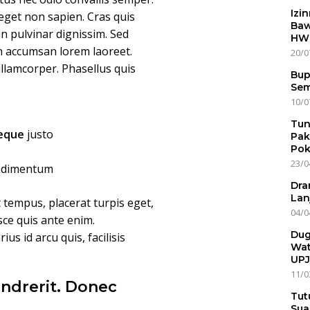
Izi
eget non sapien. Cras quis
Baw
n pulvinar dignissim. Sed
HWG
on accumsan lorem laoreet.
20/0
lamcorper. Phasellus quis
Bup
Sem
10/0
Tun
neque
justo
Pak
Pok
23/0
ondimentum
Dra
Lan
t tempus, placerat turpis eget,
04/0
usce quis ante enim.
Dug
us id arcu quis, facilisis
Wat
UPJ
11/0
ndrerit. Donec
Tut
Sua