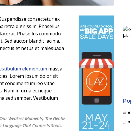
. Suspendisse consectetur ex
haretra dignissim. Phasellus
placerat. Phasellus commodo
t. Sed auctor blandit lacinia.
enectus et netus et malesuada
estibulum elementum
massa
ricies. Lorem ipsum dolor sit
ent condimentum leo vitae
pus. Nam in urna et neque
urna sed semper. Vestibulum
Po
A
In Our Weakest Moments, The Gentle
P
n Language That Connects Souls.