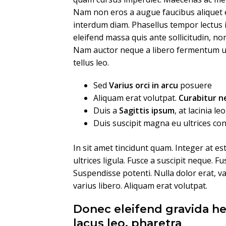
Nam non eros a augue faucibus aliquet 
interdum diam. Phasellus tempor lectus i
eleifend massa quis ante sollicitudin, n
Nam auctor neque a libero fermentum ul
tellus leo.
Sed
Varius orci in arcu
posuere
Aliquam erat volutpat.
Curabitur 
Duis a
Sagittis ipsum
, at lacinia leo
Duis suscipit magna eu ultrices c
In sit amet tincidunt quam. Integer at es
ultrices ligula. Fusce a suscipit neque. F
Suspendisse potenti. Nulla dolor erat, vari
varius libero. Aliquam erat volutpat.
Donec eleifend gravida he
lacus leo, pharetra