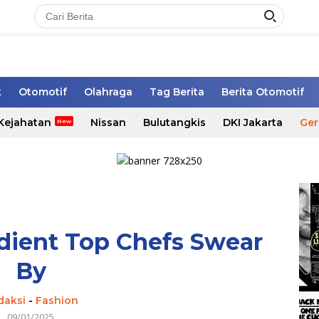
k
Otomotif
Olahraga
Tag Berita
Berita Otomotif
Kejahatan
Nissan
Bulutangkis
DKI Jakarta
Ger
dient Top Chefs Swear
By
daksi
-
Fashion
09/01/2025