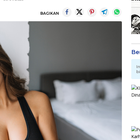
BAGIKAN
Be
I
b