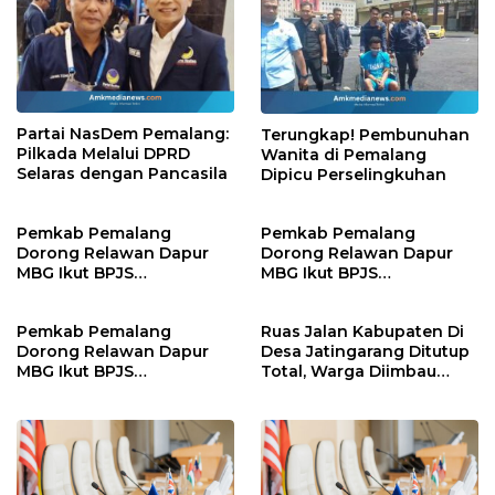
Partai NasDem Pemalang:
Terungkap! Pembunuhan
Pilkada Melalui DPRD
Wanita di Pemalang
Selaras dengan Pancasila
Dipicu Perselingkuhan
Pemkab Pemalang
Pemkab Pemalang
Dorong Relawan Dapur
Dorong Relawan Dapur
MBG Ikut BPJS
MBG Ikut BPJS
Ketenagakerjaan
Ketenagakerjaan
Pemkab Pemalang
Ruas Jalan Kabupaten Di
Dorong Relawan Dapur
Desa Jatingarang Ditutup
MBG Ikut BPJS
Total, Warga Diimbau
Ketenagakerjaan
Gunakan Jalur Alternatif