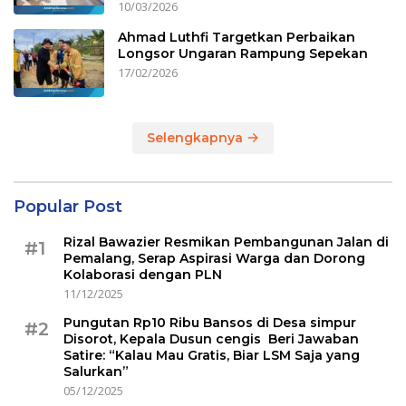
10/03/2026
Ahmad Luthfi Targetkan Perbaikan
Longsor Ungaran Rampung Sepekan
17/02/2026
Selengkapnya
Popular Post
Rizal Bawazier Resmikan Pembangunan Jalan di
#1
Pemalang, Serap Aspirasi Warga dan Dorong
Kolaborasi dengan PLN
11/12/2025
Pungutan Rp10 Ribu Bansos di Desa simpur
#2
Disorot, Kepala Dusun cengis Beri Jawaban
Satire: “Kalau Mau Gratis, Biar LSM Saja yang
Salurkan”
05/12/2025