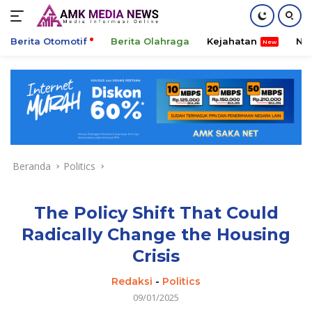
Berita Otomotif
Berita Olahraga
Kejahatan
Ni
Langsung
ke
konten
Beranda
Politics
The Policy Shift That Could
Radically Change the Housing
Crisis
Redaksi
-
Politics
09/01/2025