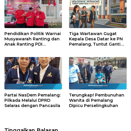
Pendidikan Politik Warnai
Tiga Wartawan Gugat
Musyawarah Ranting dan
Kepala Desa Datar ke PN
Anak Ranting PDI
Pemalang, Tuntut Ganti
Perjuangan Serentak se-
Rugi Rp100 Juta
Kecamatan Belik
Partai NasDem Pemalang:
Terungkap! Pembunuhan
Pilkada Melalui DPRD
Wanita di Pemalang
Selaras dengan Pancasila
Dipicu Perselingkuhan
Tinggalkan Balasan