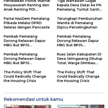
Pendidikan Politik Warnai
Tiga Wartawan Gugat
Musyawarah Ranting dan
Kepala Desa Datar ke PN
Anak Ranting PDI
Pemalang, Tuntut Ganti
Perjuangan Serentak se-
Rugi Rp100 Juta
Kecamatan Belik
Partai NasDem Pemalang:
Terungkap! Pembunuhan
Pilkada Melalui DPRD
Wanita di Pemalang
Selaras dengan Pancasila
Dipicu Perselingkuhan
Pemkab Pemalang
Pemkab Pemalang
Dorong Relawan Dapur
Dorong Relawan Dapur
MBG Ikut BPJS
MBG Ikut BPJS
Ketenagakerjaan
Ketenagakerjaan
Pemkab Pemalang
Ruas Jalan Kabupaten Di
Dorong Relawan Dapur
Desa Jatingarang Ditutup
MBG Ikut BPJS
Total, Warga Diimbau
Ketenagakerjaan
Gunakan Jalur Alternatif
The Policy Shift That
The Policy Shift That
Could Radically Change
Could Radically Change
the Housing Crisis
the Housing Crisis
Rekomendasi untuk kamu