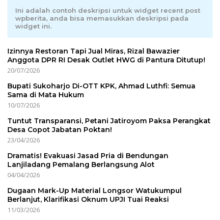
Ini adalah contoh deskripsi untuk widget recent post
wpberita, anda bisa memasukkan deskripsi pada
widget ini.
Izinnya Restoran Tapi Jual Miras, Rizal Bawazier
Anggota DPR RI Desak Outlet HWG di Pantura Ditutup!
20/07/2026
Bupati Sukoharjo Di-OTT KPK, Ahmad Luthfi: Semua
Sama di Mata Hukum
10/07/2026
Tuntut Transparansi, Petani Jatiroyom Paksa Perangkat
Desa Copot Jabatan Poktan!
23/04/2026
Dramatis! Evakuasi Jasad Pria di Bendungan
Lanjiladang Pemalang Berlangsung Alot
04/04/2026
Dugaan Mark-Up Material Longsor Watukumpul
Berlanjut, Klarifikasi Oknum UPJI Tuai Reaksi
11/03/2026