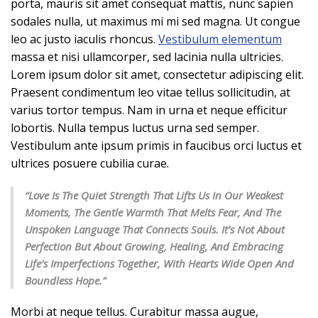
porta, mauris sit amet consequat mattis, nunc sapien
sodales nulla, ut maximus mi mi sed magna. Ut congue
leo ac justo iaculis rhoncus.
Vestibulum elementum
massa et nisi ullamcorper, sed lacinia nulla ultricies.
Lorem ipsum dolor sit amet, consectetur adipiscing elit.
Praesent condimentum leo vitae tellus sollicitudin, at
varius tortor tempus. Nam in urna et neque efficitur
lobortis. Nulla tempus luctus urna sed semper.
Vestibulum ante ipsum primis in faucibus orci luctus et
ultrices posuere cubilia curae.
“Love Is The Quiet Strength That Lifts Us In Our Weakest
Moments, The Gentle Warmth That Melts Fear, And The
Unspoken Language That Connects Souls. It’s Not About
Perfection But About Growing, Healing, And Embracing
Life’s Imperfections Together, With Hearts Wide Open And
Boundless Hope.”
Morbi at neque tellus. Curabitur massa augue,