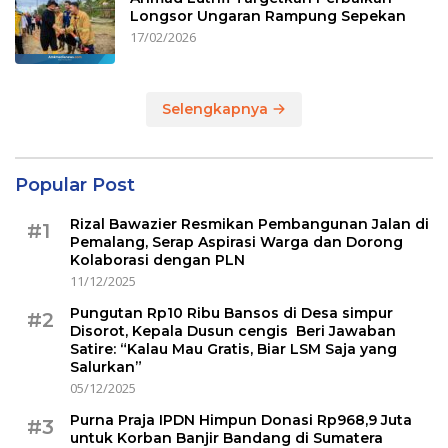
Longsor Ungaran Rampung Sepekan
17/02/2026
Selengkapnya
Popular Post
Rizal Bawazier Resmikan Pembangunan Jalan di
#1
Pemalang, Serap Aspirasi Warga dan Dorong
Kolaborasi dengan PLN
11/12/2025
Pungutan Rp10 Ribu Bansos di Desa simpur
#2
Disorot, Kepala Dusun cengis Beri Jawaban
Satire: “Kalau Mau Gratis, Biar LSM Saja yang
Salurkan”
05/12/2025
Purna Praja IPDN Himpun Donasi Rp968,9 Juta
#3
untuk Korban Banjir Bandang di Sumatera