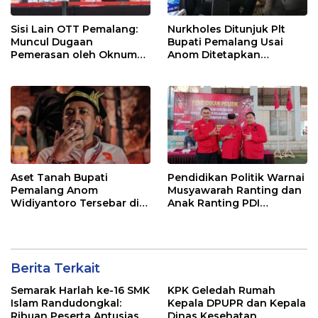
Sisi Lain OTT Pemalang:
Nurkholes Ditunjuk Plt
Muncul Dugaan
Bupati Pemalang Usai
Pemerasan oleh Oknum
Anom Ditetapkan
Pegawai KPK
Tersangka KPK
Aset Tanah Bupati
Pendidikan Politik Warnai
Pemalang Anom
Musyawarah Ranting dan
Widiyantoro Tersebar di
Anak Ranting PDI
Jawa dan Bali, Jadi
Perjuangan Serentak se-
Sorotan Usai OTT KPK
Kecamatan Belik
Berita Terkait
Semarak Harlah ke-16 SMK
KPK Geledah Rumah
Islam Randudongkal:
Kepala DPUPR dan Kepala
Ribuan Peserta Antusias
Dinas Kesehatan