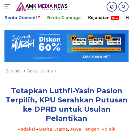
Berita Otomotif
Berita Olahraga
Kejahatan
Ni
Langsung
ke
konten
Beranda
Berita Utama
Tetapkan Luthfi-Yasin Paslon
Terpilih, KPU Serahkan Putusan
ke DPRD untuk Usulan
Pelantikan
Redaksi
-
Berita Utama
,
Jawa Tengah
,
Politik