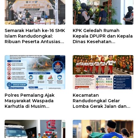
Semarak Harlah ke-16 SMK
KPK Geledah Rumah
Islam Randudongkal:
Kepala DPUPR dan Kepala
Ribuan Peserta Antusias
Dinas Kesehatan
Ikuti Jalan Sehat
Pemalang
Berhadiah Motor
Polres Pemalang Ajak
Kecamatan
Masyarakat Waspada
Randudongkal Gelar
Karhutla di Musim
Lomba Gerak Jalan dan
Kemarau
Gobak Sodor Meriahkan
HUT RI ke-81