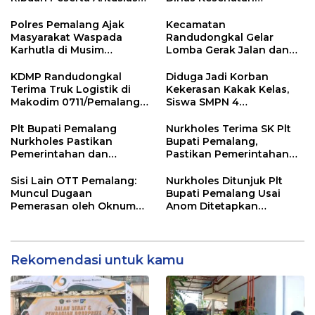
Ikuti Jalan Sehat
Pemalang
Berhadiah Motor
Polres Pemalang Ajak
Kecamatan
Masyarakat Waspada
Randudongkal Gelar
Karhutla di Musim
Lomba Gerak Jalan dan
Kemarau
Gobak Sodor Meriahkan
HUT RI ke-81
KDMP Randudongkal
Diduga Jadi Korban
Terima Truk Logistik di
Kekerasan Kakak Kelas,
Makodim 0711/Pemalang
Siswa SMPN 4
untuk Perkuat Distribusi
Randudongkal Meninggal
Desa
Dunia
Plt Bupati Pemalang
Nurkholes Terima SK Plt
Nurkholes Pastikan
Bupati Pemalang,
Pemerintahan dan
Pastikan Pemerintahan
Pelayanan Publik Tetap
Tetap Berjalan
Berjalan
Sisi Lain OTT Pemalang:
Nurkholes Ditunjuk Plt
Muncul Dugaan
Bupati Pemalang Usai
Pemerasan oleh Oknum
Anom Ditetapkan
Pegawai KPK
Tersangka KPK
Rekomendasi untuk kamu