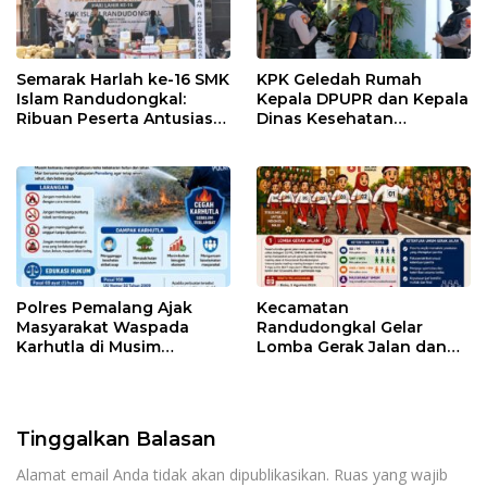
Semarak Harlah ke-16 SMK
KPK Geledah Rumah
Islam Randudongkal:
Kepala DPUPR dan Kepala
Ribuan Peserta Antusias
Dinas Kesehatan
Ikuti Jalan Sehat
Pemalang
Berhadiah Motor
Polres Pemalang Ajak
Kecamatan
Masyarakat Waspada
Randudongkal Gelar
Karhutla di Musim
Lomba Gerak Jalan dan
Kemarau
Gobak Sodor Meriahkan
HUT RI ke-81
Tinggalkan Balasan
Alamat email Anda tidak akan dipublikasikan.
Ruas yang wajib