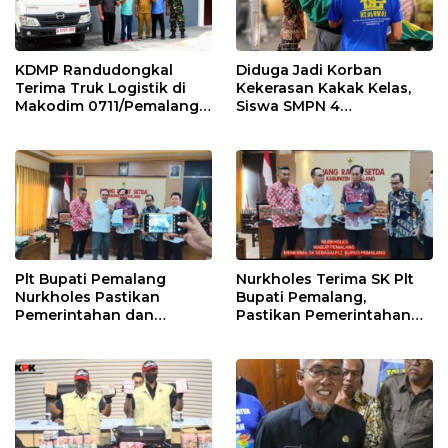
KDMP Randudongkal
Diduga Jadi Korban
Terima Truk Logistik di
Kekerasan Kakak Kelas,
Makodim 0711/Pemalang
Siswa SMPN 4
untuk Perkuat Distribusi
Randudongkal Meninggal
Desa
Dunia
Plt Bupati Pemalang
Nurkholes Terima SK Plt
Nurkholes Pastikan
Bupati Pemalang,
Pemerintahan dan
Pastikan Pemerintahan
Pelayanan Publik Tetap
Tetap Berjalan
Berjalan