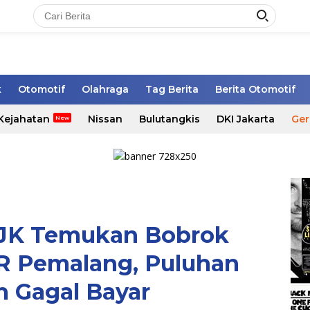
k
Otomotif
Olahraga
Tag Berita
Berita Otomotif
Kejahatan
Nissan
Bulutangkis
DKI Jakarta
Ger
OJK Temukan Bobrok
 Pemalang, Puluhan
 Gagal Bayar