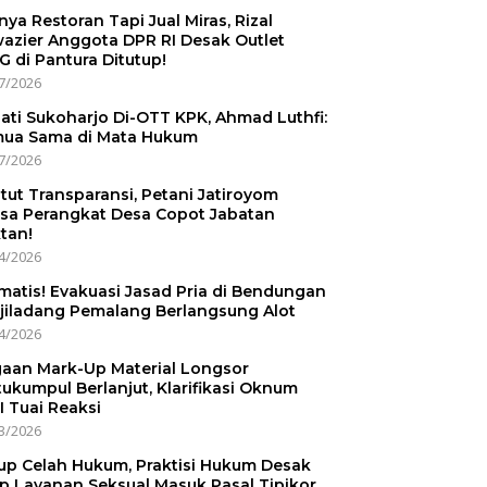
nnya Restoran Tapi Jual Miras, Rizal
azier Anggota DPR RI Desak Outlet
 di Pantura Ditutup!
7/2026
ati Sukoharjo Di-OTT KPK, Ahmad Luthfi:
ua Sama di Mata Hukum
7/2026
tut Transparansi, Petani Jatiroyom
sa Perangkat Desa Copot Jabatan
tan!
4/2026
matis! Evakuasi Jasad Pria di Bendungan
jiladang Pemalang Berlangsung Alot
4/2026
aan Mark-Up Material Longsor
ukumpul Berlanjut, Klarifikasi Oknum
I Tuai Reaksi
3/2026
up Celah Hukum, Praktisi Hukum Desak
p Layanan Seksual Masuk Pasal Tipikor