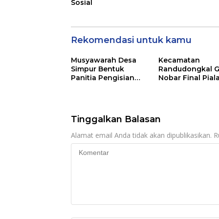
Sosial
Rekomendasi untuk kamu
Musyawarah Desa
Kecamatan
Simpur Bentuk
Randudongkal G
Panitia Pengisian
Nobar Final Pial
Keanggotaan BPD,
Dunia 2026, War
Arief Maulana
Diajak Ramaika
Dipercaya Sebagai
Acara
Ketua
Tinggalkan Balasan
Alamat email Anda tidak akan dipublikasikan.
R