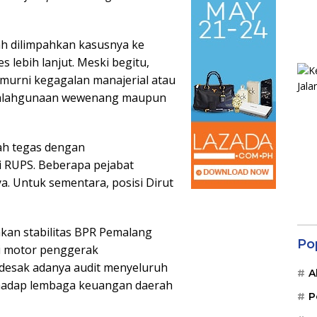
h dilimpahkan kasusnya ke
 lebih lanjut. Meski begitu,
 murni kegagalan manajerial atau
enyalahgunaan wewenang maupun
ah tegas dengan
i RUPS. Beberapa pejabat
ya. Untuk sementara, posisi Dirut
kan stabilitas BPR Pemalang
Po
di motor penggerak
desak adanya audit menyeluruh
A
rhadap lembaga keuangan daerah
P