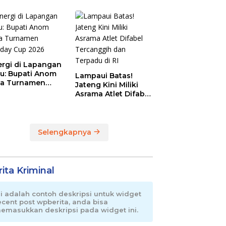
Magnet Baru
Olahraga Pemalang
ergi di Lapangan
au: Bupati Anom
Lampaui Batas!
a Turnamen
Jateng Kini Miliki
day Cup 2026
Asrama Atlet Difabel
Tercanggih dan
Terpadu di RI
Selengkapnya
ita Kriminal
ni adalah contoh deskripsi untuk widget
ecent post wpberita, anda bisa
emasukkan deskripsi pada widget ini.