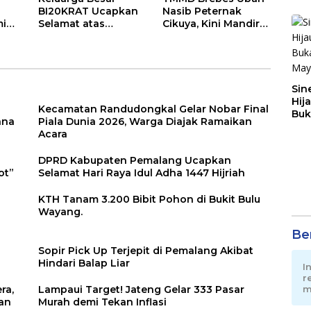
3
BI20KRAT Ucapkan
Nasib Peternak
mi
Selamat atas
Cikuya, Kini Mandiri
Pelantikan Anugrah
Air dan Pakan
Fajar Fahrurazie
sebagai Kepala
Bidang Statistik
Diskominfotik NTB
Sin
Hij
Kecamatan Randudongkal Gelar Nobar Final
Buk
ana
Piala Dunia 2026, Warga Diajak Ramaikan
May
Acara
DPRD Kabupaten Pemalang Ucapkan
ot”
Selamat Hari Raya Idul Adha 1447 Hijriah
KTH Tanam 3.200 Bibit Pohon di Bukit Bulu
Wayang.
Ber
Sopir Pick Up Terjepit di Pemalang Akibat
Hindari Balap Liar
I
r
ra,
Lampaui Target! Jateng Gelar 333 Pasar
m
an
Murah demi Tekan Inflasi