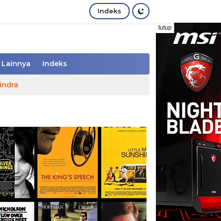
Indeks
tutup
Lainnya
Indeks
indra