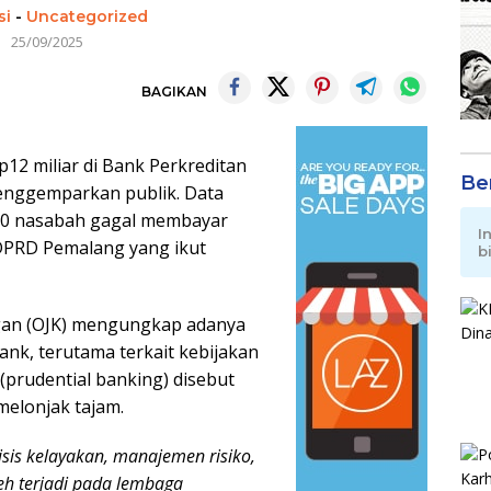
si
-
Uncategorized
25/09/2025
BAGIKAN
p12 miliar di Bank Perkreditan
Be
enggemparkan publik. Data
 50 nasabah gagal membayar
I
DPRD Pemalang yang ikut
b
ngan (OJK) mengungkap adanya
nk, terutama terkait kebijakan
 (prudential banking) disebut
melonjak tajam.
isis kelayakan, manajemen risiko,
eh terjadi pada lembaga