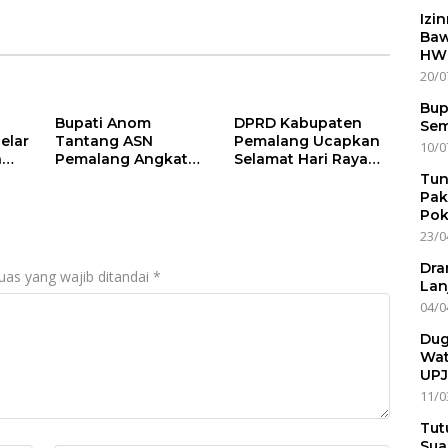
Izi
Baw
HWG
20/0
Bup
Bupati Anom
DPRD Kabupaten
Sem
elar
Tantang ASN
Pemalang Ucapkan
10/0
a
Pemalang Angkat
Selamat Hari Raya
ga
Nasib Tetangga
Idul Adha 1447
Tun
n
Lewat “ASN Pedot”
Hijriah
Pak
Pok
23/0
Dra
uas yang wajib ditandai
*
Lan
04/0
Dug
Wat
UPJ
11/0
Tut
Sua