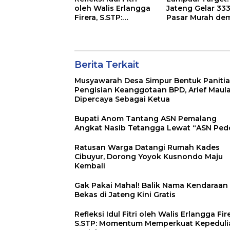
oleh Walis Erlangga
Jateng Gelar 33
Firera, S.STP:
Pasar Murah de
Momentum
Tekan Inflasi
Memperkuat
Kepedulian Sosial
Berita Terkait
Musyawarah Desa Simpur Bentuk Panitia
Pengisian Keanggotaan BPD, Arief Maul
Dipercaya Sebagai Ketua
Bupati Anom Tantang ASN Pemalang
Angkat Nasib Tetangga Lewat “ASN Ped
Ratusan Warga Datangi Rumah Kades
Cibuyur, Dorong Yoyok Kusnondo Maju
Kembali
Gak Pakai Mahal! Balik Nama Kendaraan
Bekas di Jateng Kini Gratis
Refleksi Idul Fitri oleh Walis Erlangga Fire
S.STP: Momentum Memperkuat Kepeduli