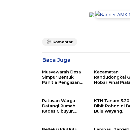
Komentar
Baca Juga
Musyawarah Desa
Kecamatan
Simpur Bentuk
Randudongkal G
Panitia Pengisian
Nobar Final Pial
Keanggotaan BPD,
Dunia 2026, War
Arief Maulana
Diajak Ramaika
Dipercaya Sebagai
Acara
Ratusan Warga
KTH Tanam 3.20
Ketua
Datangi Rumah
Bibit Pohon di B
Kades Cibuyur,
Bulu Wayang.
Dorong Yoyok
Kusnondo Maju
Kembali
Refleksi Idul Fitri
Lampaui Target!