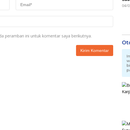
04/0
da peramban ini untuk komentar saya berikutnya.
Ot
I
w
b
p