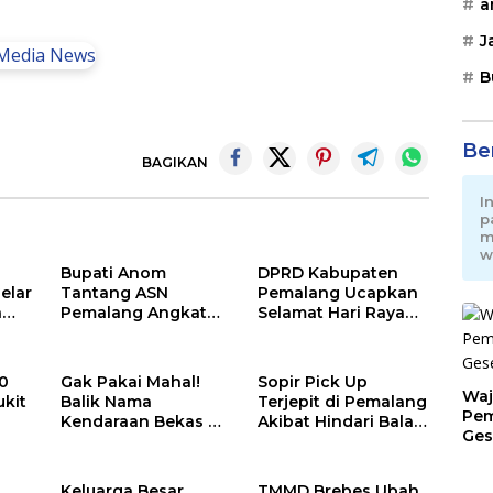
a
J
B
Be
BAGIKAN
I
p
m
w
Bupati Anom
DPRD Kabupaten
elar
Tantang ASN
Pemalang Ucapkan
a
Pemalang Angkat
Selamat Hari Raya
ga
Nasib Tetangga
Idul Adha 1447
n
Lewat “ASN Pedot”
Hijriah
0
Gak Pakai Mahal!
Sopir Pick Up
Waj
ukit
Balik Nama
Terjepit di Pemalang
Pem
Kendaraan Bekas di
Akibat Hindari Balap
Ges
Jateng Kini Gratis
Liar
Jat
Keluarga Besar
TMMD Brebes Ubah