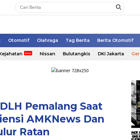
k
Otomotif
Olahraga
Tag Berita
Berita Otomotif
Kejahatan
Nissan
Bulutangkis
DKI Jakarta
Ger
 DLH Pemalang Saat
iensi AMKNews Dan
lur Ratan