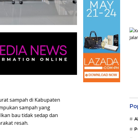
rurat sampah di Kabupaten
Po
umpukan sampah yang
lkan bau tidak sedap dan
A
akat resah.
P