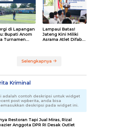
Olahraga Pemalang
ergi di Lapangan
Lampaui Batas!
au: Bupati Anom
Jateng Kini Miliki
a Turnamen
Asrama Atlet Difabel
day Cup 2026
Tercanggih dan
Terpadu di RI
Selengkapnya
ita Kriminal
ni adalah contoh deskripsi untuk widget
ecent post wpberita, anda bisa
emasukkan deskripsi pada widget ini.
nnya Restoran Tapi Jual Miras, Rizal
azier Anggota DPR RI Desak Outlet