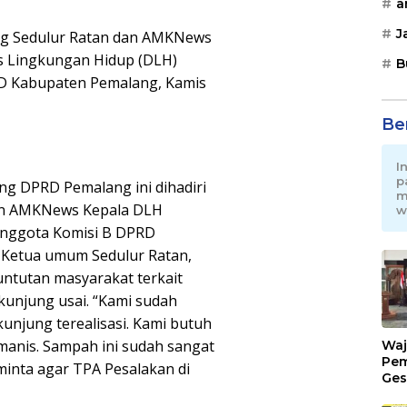
a
J
ng Sedulur Ratan dan AMKNews
s Lingkungan Hidup (DLH)
B
D Kabupaten Pemalang, Kamis
Be
I
p
ng DPRD Pemalang ini dihadiri
m
nan AMKNews Kepala DLH
w
anggota Komisi B DPRD
 Ketua umum Sedulur Ratan,
ntutan masyarakat terkait
unjung usai. “Kami sudah
 kunjung terealisasi. Kami butuh
manis. Sampah ini sudah sangat
Waj
Pem
nta agar TPA Pesalakan di
Ges
Jat