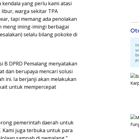
endala yang perlu kami atasi
 libur, warga sekitar TPA
clear, tapi memang ada penolakan
h meng iming-imingi berbagai
Ot
salakan) selalu bilang pokoke di
I
w
b
p
isi B DPRD Pemalang menyatakan
at dan berupaya mencari solusi
 ini. Ia berjanji akan melakukan
rkait untuk mempercepat
orong pemerintah daerah untuk
. Kami juga terbuka untuk para
gelolaan sampah di pemalang,”