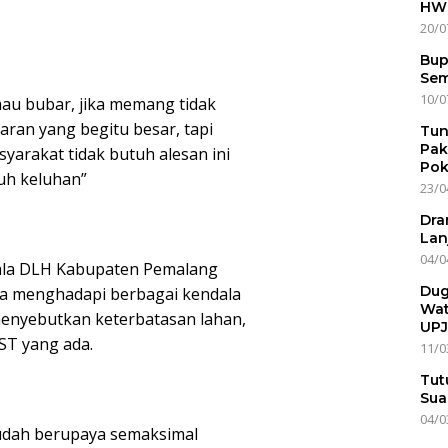
HWG
20/0
Bup
Sem
10/0
mau bubar, jika memang tidak
an yang begitu besar, tapi
Tun
Pak
yarakat tidak butuh alesan ini
Pok
uh keluhan”
23/0
Dra
Lan
04/0
ala DLH Kabupaten Pemalang
Dug
a menghadapi berbagai kendala
Wat
enyebutkan keterbatasan lahan,
UPJ
ST yang ada.
11/0
Tut
Sua
04/0
sudah berupaya semaksimal