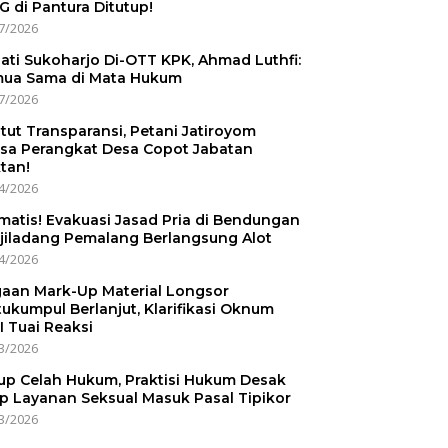
 di Pantura Ditutup!
7/2026
ati Sukoharjo Di-OTT KPK, Ahmad Luthfi:
ua Sama di Mata Hukum
7/2026
tut Transparansi, Petani Jatiroyom
sa Perangkat Desa Copot Jabatan
tan!
4/2026
matis! Evakuasi Jasad Pria di Bendungan
jiladang Pemalang Berlangsung Alot
4/2026
aan Mark-Up Material Longsor
ukumpul Berlanjut, Klarifikasi Oknum
I Tuai Reaksi
3/2026
up Celah Hukum, Praktisi Hukum Desak
p Layanan Seksual Masuk Pasal Tipikor
3/2026