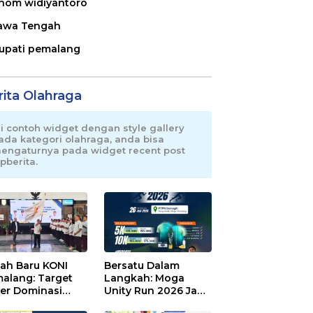
nom widiyantoro
awa Tengah
upati pemalang
rita Olahraga
ni contoh widget dengan style gallery
ada kategori olahraga, anda bisa
engaturnya pada widget recent post
pberita.
ah Baru KONI
Bersatu Dalam
alang: Target
Langkah: Moga
er Dominasi
Unity Run 2026 Jadi
eng!
Magnet Baru