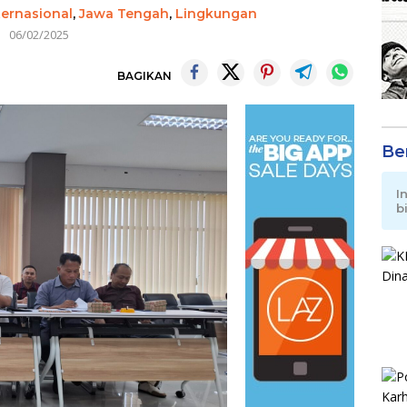
ternasional
,
Jawa Tengah
,
Lingkungan
06/02/2025
BAGIKAN
Be
I
b