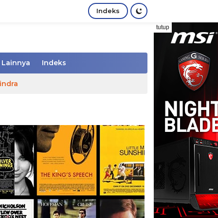
Indeks
tutup
Lainnya
Indeks
indra