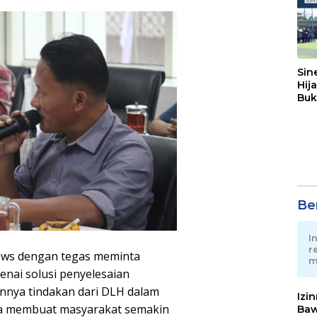
Sin
Hij
Buk
May
Ber
I
r
News dengan tegas meminta
m
nai solusi penyelesaian
annya tindakan dari DLH dalam
Izi
a membuat masyarakat semakin
Baw