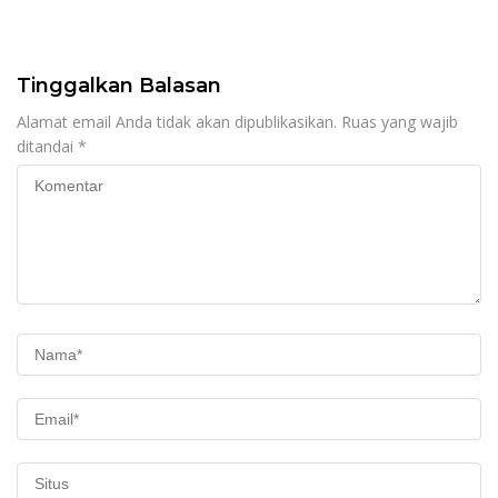
Gobak Sodor Meriahkan
untuk Perkuat Distribusi
HUT RI ke-81
Desa
Tinggalkan Balasan
Alamat email Anda tidak akan dipublikasikan.
Ruas yang wajib
ditandai
*