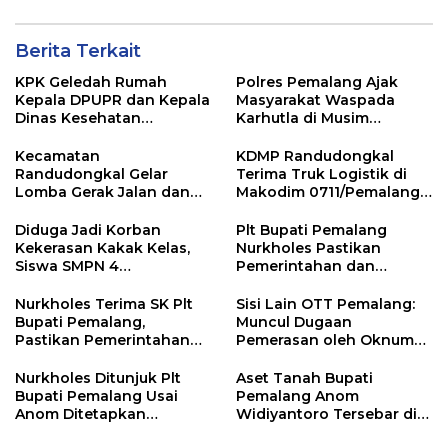
Berita Terkait
KPK Geledah Rumah
Polres Pemalang Ajak
Kepala DPUPR dan Kepala
Masyarakat Waspada
Dinas Kesehatan
Karhutla di Musim
Pemalang
Kemarau
Kecamatan
KDMP Randudongkal
Randudongkal Gelar
Terima Truk Logistik di
Lomba Gerak Jalan dan
Makodim 0711/Pemalang
Gobak Sodor Meriahkan
untuk Perkuat Distribusi
HUT RI ke-81
Desa
Diduga Jadi Korban
Plt Bupati Pemalang
Kekerasan Kakak Kelas,
Nurkholes Pastikan
Siswa SMPN 4
Pemerintahan dan
Randudongkal Meninggal
Pelayanan Publik Tetap
Dunia
Berjalan
Nurkholes Terima SK Plt
Sisi Lain OTT Pemalang:
Bupati Pemalang,
Muncul Dugaan
Pastikan Pemerintahan
Pemerasan oleh Oknum
Tetap Berjalan
Pegawai KPK
Nurkholes Ditunjuk Plt
Aset Tanah Bupati
Bupati Pemalang Usai
Pemalang Anom
Anom Ditetapkan
Widiyantoro Tersebar di
Tersangka KPK
Jawa dan Bali, Jadi