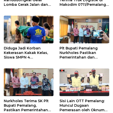
Lomba Gerak Jalan dan
Makodim 0711/Pemalang
Gobak Sodor Meriahkan
untuk Perkuat Distribusi
HUT RI ke-81
Desa
Diduga Jadi Korban
Plt Bupati Pemalang
Kekerasan Kakak Kelas,
Nurkholes Pastikan
Siswa SMPN 4
Pemerintahan dan
Randudongkal Meninggal
Pelayanan Publik Tetap
Dunia
Berjalan
Nurkholes Terima SK Plt
Sisi Lain OTT Pemalang:
Bupati Pemalang,
Muncul Dugaan
Pastikan Pemerintahan
Pemerasan oleh Oknum