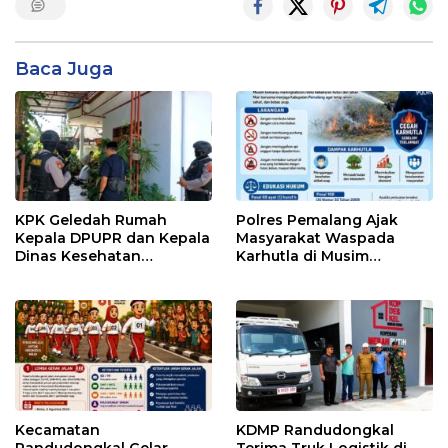
Baca Juga
KPK Geledah Rumah
Polres Pemalang Ajak
Kepala DPUPR dan Kepala
Masyarakat Waspada
Dinas Kesehatan
Karhutla di Musim
Pemalang
Kemarau
Kecamatan
KDMP Randudongkal
Randudongkal Gelar
Terima Truk Logistik di