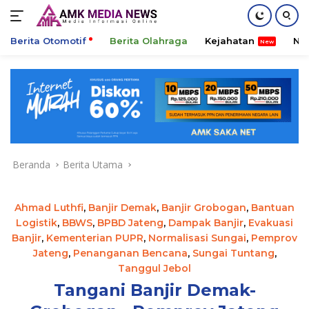
Berita Otomotif
Berita Olahraga
Kejahatan
Ni
Langsung
ke
konten
Beranda
Berita Utama
Ahmad Luthfi
,
Banjir Demak
,
Banjir Grobogan
,
Bantuan
Logistik
,
BBWS
,
BPBD Jateng
,
Dampak Banjir
,
Evakuasi
Banjir
,
Kementerian PUPR
,
Normalisasi Sungai
,
Pemprov
Jateng
,
Penanganan Bencana
,
Sungai Tuntang
,
Tanggul Jebol
Tangani Banjir Demak-