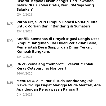
Disorot, Kepala Dusun cengis Beri Jawaban
Satire: “Kalau Mau Gratis, Biar LSM Saja yang
Salurkan”
05/12/2025
Purna Praja IPDN Himpun Donasi Rp968,9 Juta
#3
untuk Korban Banjir Bandang di Sumatera
13/12/2025
Konflik Memanas di Proyek Irigasi Cengis Desa
#4
Simpur: Bangunan Liar Diberi Perlakuan Beda,
Pemerintah Desa Simpur dan Dinas Terkait
Kompak Bungkam.
13/12/2025
DPRD Pemalang “Semprot” Eksekutif: Tolak
#5
Keras Outsourcing Honorer!
16/01/2026
Menu MBG di MI Nurul Huda Randudongkal:
#6
Siswa Diduga Dapat Mangga Muda Mentah, Ada
Apa dengan Pengawasan Pangan?
01/12/2025