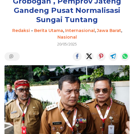
Grobogan , Pemprov Jateng
Gandeng Pusat Normalisasi
Sungai Tuntang
Redaksi
-
Berita Utama
,
Internasional
,
Jawa Barat
,
Nasional
20/05/2025