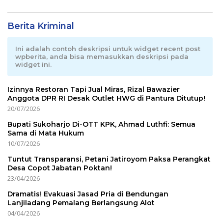
Berita Kriminal
Ini adalah contoh deskripsi untuk widget recent post
wpberita, anda bisa memasukkan deskripsi pada
widget ini.
Izinnya Restoran Tapi Jual Miras, Rizal Bawazier
Anggota DPR RI Desak Outlet HWG di Pantura Ditutup!
20/07/2026
Bupati Sukoharjo Di-OTT KPK, Ahmad Luthfi: Semua
Sama di Mata Hukum
10/07/2026
Tuntut Transparansi, Petani Jatiroyom Paksa Perangkat
Desa Copot Jabatan Poktan!
23/04/2026
Dramatis! Evakuasi Jasad Pria di Bendungan
Lanjiladang Pemalang Berlangsung Alot
04/04/2026