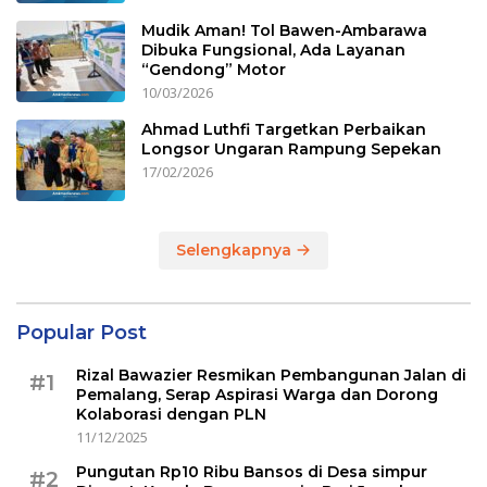
Mudik Aman! Tol Bawen-Ambarawa
Dibuka Fungsional, Ada Layanan
“Gendong” Motor
10/03/2026
Ahmad Luthfi Targetkan Perbaikan
Longsor Ungaran Rampung Sepekan
17/02/2026
Selengkapnya
Popular Post
Rizal Bawazier Resmikan Pembangunan Jalan di
#1
Pemalang, Serap Aspirasi Warga dan Dorong
Kolaborasi dengan PLN
11/12/2025
Pungutan Rp10 Ribu Bansos di Desa simpur
#2