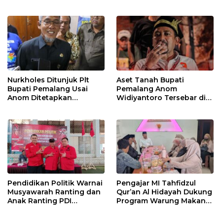
Tetap Berjalan
Pegawai KPK
Nurkholes Ditunjuk Plt
Aset Tanah Bupati
Bupati Pemalang Usai
Pemalang Anom
Anom Ditetapkan
Widiyantoro Tersebar di
Tersangka KPK
Jawa dan Bali, Jadi
Sorotan Usai OTT KPK
Pendidikan Politik Warnai
Pengajar MI Tahfidzul
Musyawarah Ranting dan
Qur’an Al Hidayah Dukung
Anak Ranting PDI
Program Warung Makan
Perjuangan Serentak se-
Gratis AMK
Kecamatan Belik