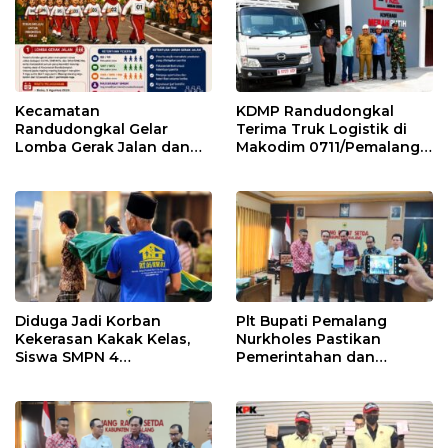
Kecamatan
KDMP Randudongkal
Randudongkal Gelar
Terima Truk Logistik di
Lomba Gerak Jalan dan
Makodim 0711/Pemalang
Gobak Sodor Meriahkan
untuk Perkuat Distribusi
HUT RI ke-81
Desa
Diduga Jadi Korban
Plt Bupati Pemalang
Kekerasan Kakak Kelas,
Nurkholes Pastikan
Siswa SMPN 4
Pemerintahan dan
Randudongkal Meninggal
Pelayanan Publik Tetap
Dunia
Berjalan