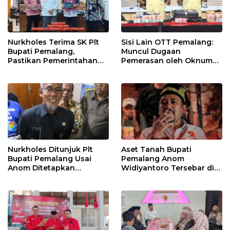
Nurkholes Terima SK Plt
Sisi Lain OTT Pemalang:
Bupati Pemalang,
Muncul Dugaan
Pastikan Pemerintahan
Pemerasan oleh Oknum
Tetap Berjalan
Pegawai KPK
Nurkholes Ditunjuk Plt
Aset Tanah Bupati
Bupati Pemalang Usai
Pemalang Anom
Anom Ditetapkan
Widiyantoro Tersebar di
Tersangka KPK
Jawa dan Bali, Jadi
Sorotan Usai OTT KPK