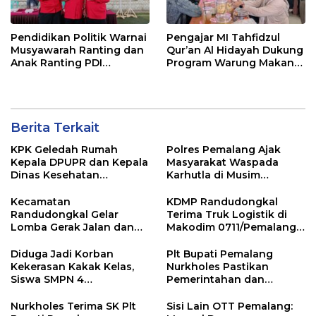
Pendidikan Politik Warnai
Pengajar MI Tahfidzul
Musyawarah Ranting dan
Qur’an Al Hidayah Dukung
Anak Ranting PDI
Program Warung Makan
Perjuangan Serentak se-
Gratis AMK
Kecamatan Belik
Berita Terkait
KPK Geledah Rumah
Polres Pemalang Ajak
Kepala DPUPR dan Kepala
Masyarakat Waspada
Dinas Kesehatan
Karhutla di Musim
Pemalang
Kemarau
Kecamatan
KDMP Randudongkal
Randudongkal Gelar
Terima Truk Logistik di
Lomba Gerak Jalan dan
Makodim 0711/Pemalang
Gobak Sodor Meriahkan
untuk Perkuat Distribusi
HUT RI ke-81
Desa
Diduga Jadi Korban
Plt Bupati Pemalang
Kekerasan Kakak Kelas,
Nurkholes Pastikan
Siswa SMPN 4
Pemerintahan dan
Randudongkal Meninggal
Pelayanan Publik Tetap
Dunia
Berjalan
Nurkholes Terima SK Plt
Sisi Lain OTT Pemalang: