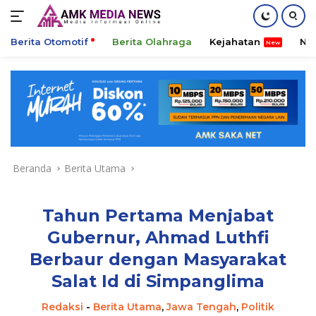
Berita Otomotif
Berita Olahraga
Kejahatan
Ni
Langsung
ke
konten
Beranda
Berita Utama
Tahun Pertama Menjabat
Gubernur, Ahmad Luthfi
Berbaur dengan Masyarakat
Salat Id di Simpanglima
Redaksi
-
Berita Utama
,
Jawa Tengah
,
Politik