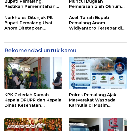
Bupati Pemalang,
Muncul Dugaan
Pastikan Pemerintahan
Pemerasan oleh Oknum
Tetap Berjalan
Pegawai KPK
Nurkholes Ditunjuk Plt
Aset Tanah Bupati
Bupati Pemalang Usai
Pemalang Anom
Anom Ditetapkan
Widiyantoro Tersebar di
Tersangka KPK
Jawa dan Bali, Jadi
Sorotan Usai OTT KPK
Rekomendasi untuk kamu
KPK Geledah Rumah
Polres Pemalang Ajak
Kepala DPUPR dan Kepala
Masyarakat Waspada
Dinas Kesehatan
Karhutla di Musim
Pemalang
Kemarau