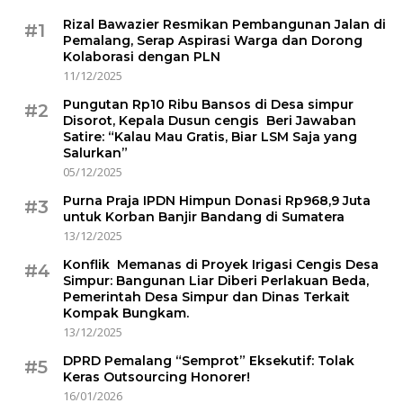
Rizal Bawazier Resmikan Pembangunan Jalan di
#1
Pemalang, Serap Aspirasi Warga dan Dorong
Kolaborasi dengan PLN
11/12/2025
Pungutan Rp10 Ribu Bansos di Desa simpur
#2
Disorot, Kepala Dusun cengis Beri Jawaban
Satire: “Kalau Mau Gratis, Biar LSM Saja yang
Salurkan”
05/12/2025
Purna Praja IPDN Himpun Donasi Rp968,9 Juta
#3
untuk Korban Banjir Bandang di Sumatera
13/12/2025
Konflik Memanas di Proyek Irigasi Cengis Desa
#4
Simpur: Bangunan Liar Diberi Perlakuan Beda,
Pemerintah Desa Simpur dan Dinas Terkait
Kompak Bungkam.
13/12/2025
DPRD Pemalang “Semprot” Eksekutif: Tolak
#5
Keras Outsourcing Honorer!
16/01/2026