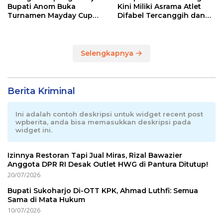
Bupati Anom Buka
Kini Miliki Asrama Atlet
Turnamen Mayday Cup
Difabel Tercanggih dan
2026
Terpadu di RI
Selengkapnya
Berita Kriminal
Ini adalah contoh deskripsi untuk widget recent post
wpberita, anda bisa memasukkan deskripsi pada
widget ini.
Izinnya Restoran Tapi Jual Miras, Rizal Bawazier
Anggota DPR RI Desak Outlet HWG di Pantura Ditutup!
20/07/2026
Bupati Sukoharjo Di-OTT KPK, Ahmad Luthfi: Semua
Sama di Mata Hukum
10/07/2026