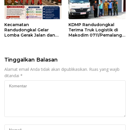
Kecamatan
KDMP Randudongkal
Randudongkal Gelar
Terima Truk Logistik di
Lomba Gerak Jalan dan
Makodim 0711/Pemalang
Gobak Sodor Meriahkan
untuk Perkuat Distribusi
HUT RI ke-81
Desa
Tinggalkan Balasan
Alamat email Anda tidak akan dipublikasikan.
Ruas yang wajib
ditandai
*