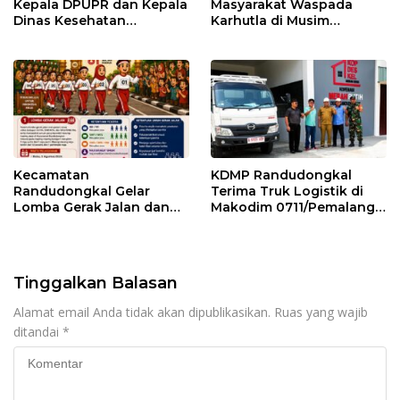
Kepala DPUPR dan Kepala
Masyarakat Waspada
Dinas Kesehatan
Karhutla di Musim
Pemalang
Kemarau
Kecamatan
KDMP Randudongkal
Randudongkal Gelar
Terima Truk Logistik di
Lomba Gerak Jalan dan
Makodim 0711/Pemalang
Gobak Sodor Meriahkan
untuk Perkuat Distribusi
HUT RI ke-81
Desa
Tinggalkan Balasan
Alamat email Anda tidak akan dipublikasikan.
Ruas yang wajib
ditandai
*