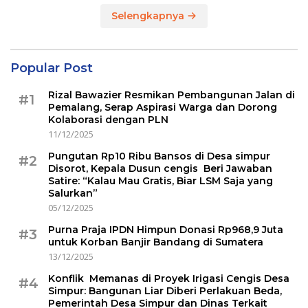
Selengkapnya
Popular Post
Rizal Bawazier Resmikan Pembangunan Jalan di
#1
Pemalang, Serap Aspirasi Warga dan Dorong
Kolaborasi dengan PLN
11/12/2025
Pungutan Rp10 Ribu Bansos di Desa simpur
#2
Disorot, Kepala Dusun cengis Beri Jawaban
Satire: “Kalau Mau Gratis, Biar LSM Saja yang
Salurkan”
05/12/2025
Purna Praja IPDN Himpun Donasi Rp968,9 Juta
#3
untuk Korban Banjir Bandang di Sumatera
13/12/2025
Konflik Memanas di Proyek Irigasi Cengis Desa
#4
Simpur: Bangunan Liar Diberi Perlakuan Beda,
Pemerintah Desa Simpur dan Dinas Terkait