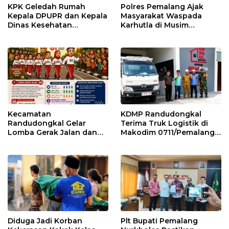
KPK Geledah Rumah
Polres Pemalang Ajak
Kepala DPUPR dan Kepala
Masyarakat Waspada
Dinas Kesehatan
Karhutla di Musim
Pemalang
Kemarau
Kecamatan
KDMP Randudongkal
Randudongkal Gelar
Terima Truk Logistik di
Lomba Gerak Jalan dan
Makodim 0711/Pemalang
Gobak Sodor Meriahkan
untuk Perkuat Distribusi
HUT RI ke-81
Desa
Diduga Jadi Korban
Plt Bupati Pemalang