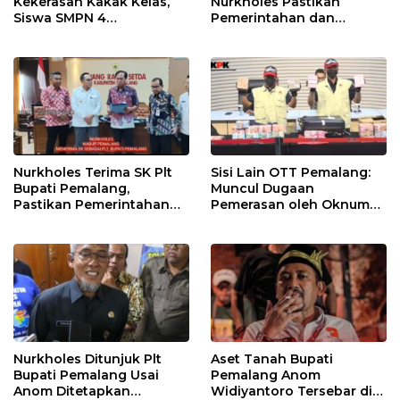
Kekerasan Kakak Kelas,
Nurkholes Pastikan
Siswa SMPN 4
Pemerintahan dan
Randudongkal Meninggal
Pelayanan Publik Tetap
Dunia
Berjalan
Nurkholes Terima SK Plt
Sisi Lain OTT Pemalang:
Bupati Pemalang,
Muncul Dugaan
Pastikan Pemerintahan
Pemerasan oleh Oknum
Tetap Berjalan
Pegawai KPK
Nurkholes Ditunjuk Plt
Aset Tanah Bupati
Bupati Pemalang Usai
Pemalang Anom
Anom Ditetapkan
Widiyantoro Tersebar di