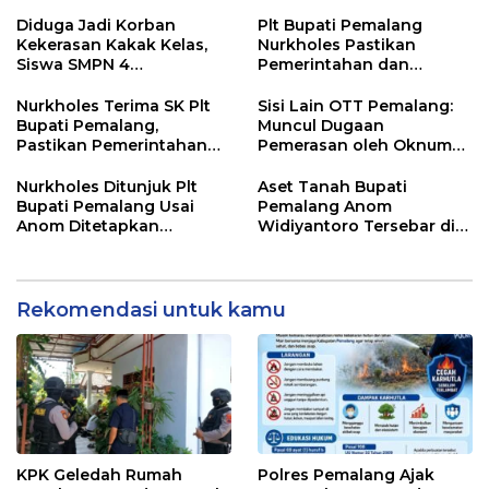
Gobak Sodor Meriahkan
untuk Perkuat Distribusi
HUT RI ke-81
Desa
Diduga Jadi Korban
Plt Bupati Pemalang
Kekerasan Kakak Kelas,
Nurkholes Pastikan
Siswa SMPN 4
Pemerintahan dan
Randudongkal Meninggal
Pelayanan Publik Tetap
Dunia
Berjalan
Nurkholes Terima SK Plt
Sisi Lain OTT Pemalang:
Bupati Pemalang,
Muncul Dugaan
Pastikan Pemerintahan
Pemerasan oleh Oknum
Tetap Berjalan
Pegawai KPK
Nurkholes Ditunjuk Plt
Aset Tanah Bupati
Bupati Pemalang Usai
Pemalang Anom
Anom Ditetapkan
Widiyantoro Tersebar di
Tersangka KPK
Jawa dan Bali, Jadi
Sorotan Usai OTT KPK
Rekomendasi untuk kamu
KPK Geledah Rumah
Polres Pemalang Ajak