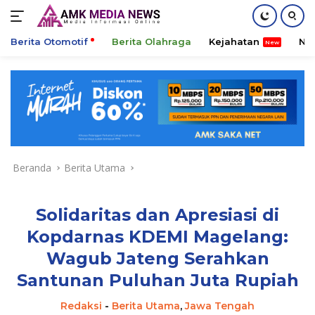
Berita Otomotif
Berita Olahraga
Kejahatan
Ni
Langsung
ke
konten
Beranda
Berita Utama
Solidaritas dan Apresiasi di
Kopdarnas KDEMI Magelang:
Wagub Jateng Serahkan
Santunan Puluhan Juta Rupiah
Redaksi
-
Berita Utama
,
Jawa Tengah