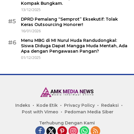
Kompak Bungkam.
13/12/2025
DPRD Pemalang “Semprot” Eksekutif: Tolak
#5
Keras Outsourcing Honorer!
16/01/2026
Menu MBG di MI Nurul Huda Randudongkal:
#6
Siswa Diduga Dapat Mangga Muda Mentah, Ada
Apa dengan Pengawasan Pangan?
01/12/2025
Indeks
Kode Etik
Privacy Policy
Redaksi
Post with Vimeo
Pedoman Media Siber
Terhubung Dengan Kami