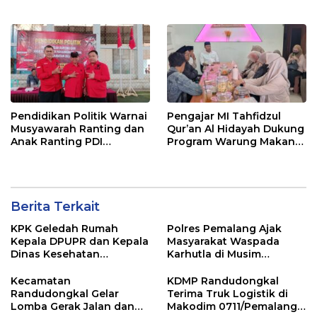
Tersangka KPK
Jawa dan Bali, Jadi
Sorotan Usai OTT KPK
Pendidikan Politik Warnai
Pengajar MI Tahfidzul
Musyawarah Ranting dan
Qur’an Al Hidayah Dukung
Anak Ranting PDI
Program Warung Makan
Perjuangan Serentak se-
Gratis AMK
Kecamatan Belik
Berita Terkait
KPK Geledah Rumah
Polres Pemalang Ajak
Kepala DPUPR dan Kepala
Masyarakat Waspada
Dinas Kesehatan
Karhutla di Musim
Pemalang
Kemarau
Kecamatan
KDMP Randudongkal
Randudongkal Gelar
Terima Truk Logistik di
Lomba Gerak Jalan dan
Makodim 0711/Pemalang