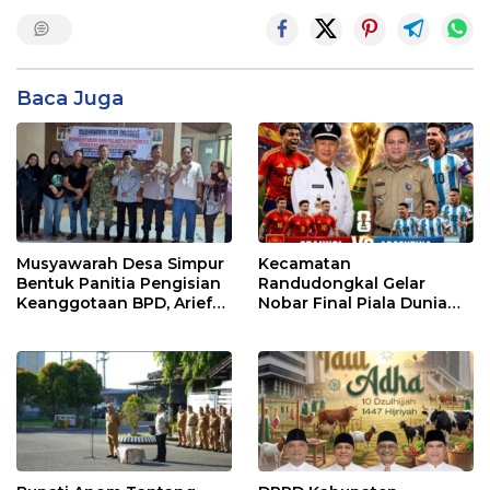
Baca Juga
Musyawarah Desa Simpur
Kecamatan
Bentuk Panitia Pengisian
Randudongkal Gelar
Keanggotaan BPD, Arief
Nobar Final Piala Dunia
Maulana Dipercaya
2026, Warga Diajak
Sebagai Ketua
Ramaikan Acara