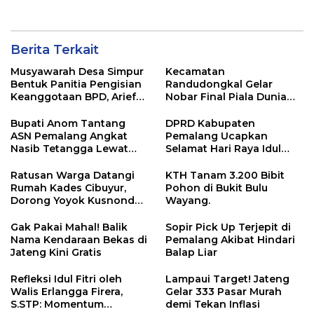
Bidang Statistik
Diskominfotik NTB
Berita Terkait
Musyawarah Desa Simpur
Kecamatan
Bentuk Panitia Pengisian
Randudongkal Gelar
Keanggotaan BPD, Arief
Nobar Final Piala Dunia
Maulana Dipercaya
2026, Warga Diajak
Sebagai Ketua
Ramaikan Acara
Bupati Anom Tantang
DPRD Kabupaten
ASN Pemalang Angkat
Pemalang Ucapkan
Nasib Tetangga Lewat
Selamat Hari Raya Idul
“ASN Pedot”
Adha 1447 Hijriah
Ratusan Warga Datangi
KTH Tanam 3.200 Bibit
Rumah Kades Cibuyur,
Pohon di Bukit Bulu
Dorong Yoyok Kusnondo
Wayang.
Maju Kembali
Gak Pakai Mahal! Balik
Sopir Pick Up Terjepit di
Nama Kendaraan Bekas di
Pemalang Akibat Hindari
Jateng Kini Gratis
Balap Liar
Refleksi Idul Fitri oleh
Lampaui Target! Jateng
Walis Erlangga Firera,
Gelar 333 Pasar Murah
S.STP: Momentum
demi Tekan Inflasi