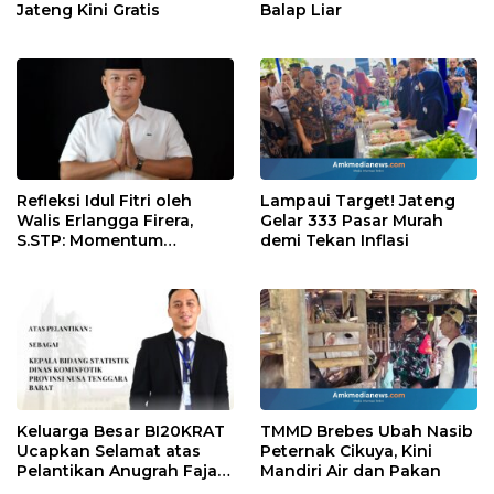
Jateng Kini Gratis
Balap Liar
Refleksi Idul Fitri oleh
Lampaui Target! Jateng
Walis Erlangga Firera,
Gelar 333 Pasar Murah
S.STP: Momentum
demi Tekan Inflasi
Memperkuat Kepedulian
Sosial
Keluarga Besar BI20KRAT
TMMD Brebes Ubah Nasib
Ucapkan Selamat atas
Peternak Cikuya, Kini
Pelantikan Anugrah Fajar
Mandiri Air dan Pakan
Fahrurazie sebagai Kepala