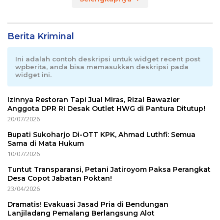
Berita Kriminal
Ini adalah contoh deskripsi untuk widget recent post
wpberita, anda bisa memasukkan deskripsi pada
widget ini.
Izinnya Restoran Tapi Jual Miras, Rizal Bawazier
Anggota DPR RI Desak Outlet HWG di Pantura Ditutup!
20/07/2026
Bupati Sukoharjo Di-OTT KPK, Ahmad Luthfi: Semua
Sama di Mata Hukum
10/07/2026
Tuntut Transparansi, Petani Jatiroyom Paksa Perangkat
Desa Copot Jabatan Poktan!
23/04/2026
Dramatis! Evakuasi Jasad Pria di Bendungan
Lanjiladang Pemalang Berlangsung Alot