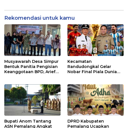
Memperkuat Kepedulian
Sosial
Rekomendasi untuk kamu
Musyawarah Desa Simpur
Kecamatan
Bentuk Panitia Pengisian
Randudongkal Gelar
Keanggotaan BPD, Arief
Nobar Final Piala Dunia
Maulana Dipercaya
2026, Warga Diajak
Sebagai Ketua
Ramaikan Acara
Bupati Anom Tantang
DPRD Kabupaten
ASN Pemalang Angkat
Pemalang Ucapkan