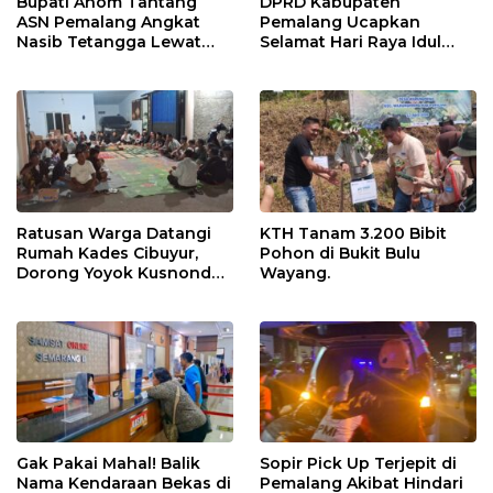
Bupati Anom Tantang
DPRD Kabupaten
ASN Pemalang Angkat
Pemalang Ucapkan
Nasib Tetangga Lewat
Selamat Hari Raya Idul
“ASN Pedot”
Adha 1447 Hijriah
Ratusan Warga Datangi
KTH Tanam 3.200 Bibit
Rumah Kades Cibuyur,
Pohon di Bukit Bulu
Dorong Yoyok Kusnondo
Wayang.
Maju Kembali
Gak Pakai Mahal! Balik
Sopir Pick Up Terjepit di
Nama Kendaraan Bekas di
Pemalang Akibat Hindari