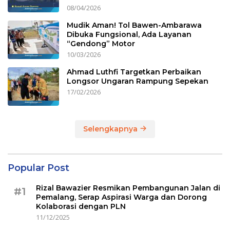
08/04/2026
Mudik Aman! Tol Bawen-Ambarawa
Dibuka Fungsional, Ada Layanan
“Gendong” Motor
10/03/2026
Ahmad Luthfi Targetkan Perbaikan
Longsor Ungaran Rampung Sepekan
17/02/2026
Selengkapnya
Popular Post
Rizal Bawazier Resmikan Pembangunan Jalan di
#1
Pemalang, Serap Aspirasi Warga dan Dorong
Kolaborasi dengan PLN
11/12/2025