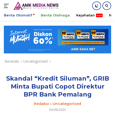
Berita Otomotif
Berita Olahraga
Kejahatan
Ni
Langsung
ke
konten
Beranda
Uncategorized
Skandal “Kredit Siluman”, GRIB
Minta Bupati Copot Direktur
BPR Bank Pemalang
Redaksi
-
Uncategorized
30/09/2025