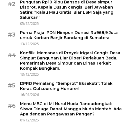
Pungutan Rp10 Ribu Bansos di Desa simpur
#2
Disorot, Kepala Dusun cengis Beri Jawaban
Satire: “Kalau Mau Gratis, Biar LSM Saja yang
Salurkan”
05/12/2025
Purna Praja IPDN Himpun Donasi Rp968,9 Juta
#3
untuk Korban Banjir Bandang di Sumatera
13/12/2025
Konflik Memanas di Proyek Irigasi Cengis Desa
#4
Simpur: Bangunan Liar Diberi Perlakuan Beda,
Pemerintah Desa Simpur dan Dinas Terkait
Kompak Bungkam.
13/12/2025
DPRD Pemalang “Semprot” Eksekutif: Tolak
#5
Keras Outsourcing Honorer!
16/01/2026
Menu MBG di MI Nurul Huda Randudongkal:
#6
Siswa Diduga Dapat Mangga Muda Mentah, Ada
Apa dengan Pengawasan Pangan?
01/12/2025