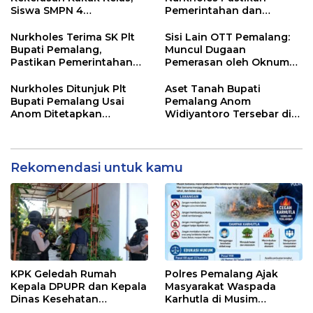
Siswa SMPN 4
Pemerintahan dan
Randudongkal Meninggal
Pelayanan Publik Tetap
Dunia
Berjalan
Nurkholes Terima SK Plt
Sisi Lain OTT Pemalang:
Bupati Pemalang,
Muncul Dugaan
Pastikan Pemerintahan
Pemerasan oleh Oknum
Tetap Berjalan
Pegawai KPK
Nurkholes Ditunjuk Plt
Aset Tanah Bupati
Bupati Pemalang Usai
Pemalang Anom
Anom Ditetapkan
Widiyantoro Tersebar di
Tersangka KPK
Jawa dan Bali, Jadi
Sorotan Usai OTT KPK
Rekomendasi untuk kamu
KPK Geledah Rumah
Polres Pemalang Ajak
Kepala DPUPR dan Kepala
Masyarakat Waspada
Dinas Kesehatan
Karhutla di Musim
Pemalang
Kemarau