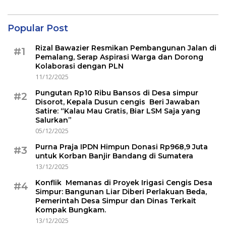
Popular Post
Rizal Bawazier Resmikan Pembangunan Jalan di
#1
Pemalang, Serap Aspirasi Warga dan Dorong
Kolaborasi dengan PLN
11/12/2025
Pungutan Rp10 Ribu Bansos di Desa simpur
#2
Disorot, Kepala Dusun cengis Beri Jawaban
Satire: “Kalau Mau Gratis, Biar LSM Saja yang
Salurkan”
05/12/2025
Purna Praja IPDN Himpun Donasi Rp968,9 Juta
#3
untuk Korban Banjir Bandang di Sumatera
13/12/2025
Konflik Memanas di Proyek Irigasi Cengis Desa
#4
Simpur: Bangunan Liar Diberi Perlakuan Beda,
Pemerintah Desa Simpur dan Dinas Terkait
Kompak Bungkam.
13/12/2025