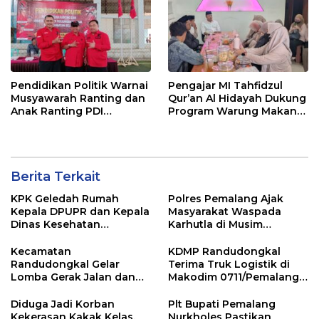
Pendidikan Politik Warnai
Pengajar MI Tahfidzul
Musyawarah Ranting dan
Qur’an Al Hidayah Dukung
Anak Ranting PDI
Program Warung Makan
Perjuangan Serentak se-
Gratis AMK
Kecamatan Belik
Berita Terkait
KPK Geledah Rumah
Polres Pemalang Ajak
Kepala DPUPR dan Kepala
Masyarakat Waspada
Dinas Kesehatan
Karhutla di Musim
Pemalang
Kemarau
Kecamatan
KDMP Randudongkal
Randudongkal Gelar
Terima Truk Logistik di
Lomba Gerak Jalan dan
Makodim 0711/Pemalang
Gobak Sodor Meriahkan
untuk Perkuat Distribusi
HUT RI ke-81
Desa
Diduga Jadi Korban
Plt Bupati Pemalang
Kekerasan Kakak Kelas,
Nurkholes Pastikan