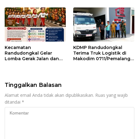
Kecamatan
KDMP Randudongkal
Randudongkal Gelar
Terima Truk Logistik di
Lomba Gerak Jalan dan
Makodim 0711/Pemalang
Gobak Sodor Meriahkan
untuk Perkuat Distribusi
HUT RI ke-81
Desa
Tinggalkan Balasan
Alamat email Anda tidak akan dipublikasikan.
Ruas yang wajib
ditandai
*