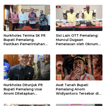
Dunia
Berjalan
Nurkholes Terima SK Plt
Sisi Lain OTT Pemalang:
Bupati Pemalang,
Muncul Dugaan
Pastikan Pemerintahan
Pemerasan oleh Oknum
Tetap Berjalan
Pegawai KPK
Nurkholes Ditunjuk Plt
Aset Tanah Bupati
Bupati Pemalang Usai
Pemalang Anom
Anom Ditetapkan
Widiyantoro Tersebar di
Tersangka KPK
Jawa dan Bali, Jadi
Sorotan Usai OTT KPK