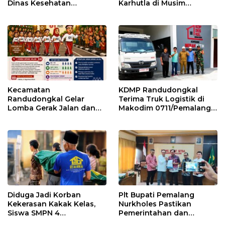
Dinas Kesehatan
Karhutla di Musim
Pemalang
Kemarau
Kecamatan
KDMP Randudongkal
Randudongkal Gelar
Terima Truk Logistik di
Lomba Gerak Jalan dan
Makodim 0711/Pemalang
Gobak Sodor Meriahkan
untuk Perkuat Distribusi
HUT RI ke-81
Desa
Diduga Jadi Korban
Plt Bupati Pemalang
Kekerasan Kakak Kelas,
Nurkholes Pastikan
Siswa SMPN 4
Pemerintahan dan
Randudongkal Meninggal
Pelayanan Publik Tetap