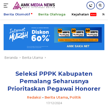
Berita Otomotif
Berita Olahraga
Kejahatan
Ni
Langsung
ke
konten
Beranda
Berita Utama
Seleksi PPPK Kabupaten
Pemalang Seharusnya
Prioritaskan Pegawai Honorer
Redaksi
-
Berita Utama
,
Politik
17/12/2024