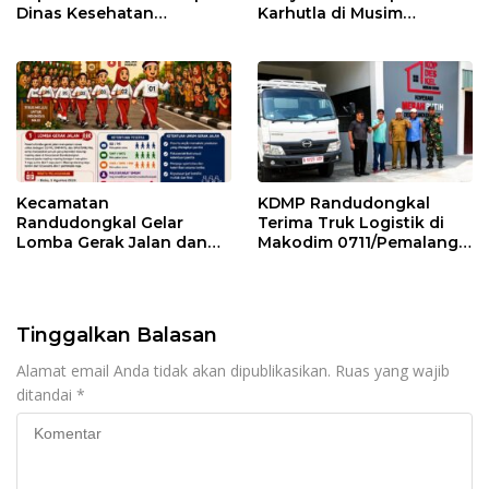
Dinas Kesehatan
Karhutla di Musim
Pemalang
Kemarau
Kecamatan
KDMP Randudongkal
Randudongkal Gelar
Terima Truk Logistik di
Lomba Gerak Jalan dan
Makodim 0711/Pemalang
Gobak Sodor Meriahkan
untuk Perkuat Distribusi
HUT RI ke-81
Desa
Tinggalkan Balasan
Alamat email Anda tidak akan dipublikasikan.
Ruas yang wajib
ditandai
*