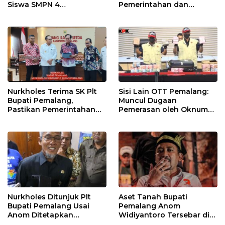
Siswa SMPN 4
Pemerintahan dan
Randudongkal Meninggal
Pelayanan Publik Tetap
Dunia
Berjalan
Nurkholes Terima SK Plt
Sisi Lain OTT Pemalang:
Bupati Pemalang,
Muncul Dugaan
Pastikan Pemerintahan
Pemerasan oleh Oknum
Tetap Berjalan
Pegawai KPK
Nurkholes Ditunjuk Plt
Aset Tanah Bupati
Bupati Pemalang Usai
Pemalang Anom
Anom Ditetapkan
Widiyantoro Tersebar di
Tersangka KPK
Jawa dan Bali, Jadi