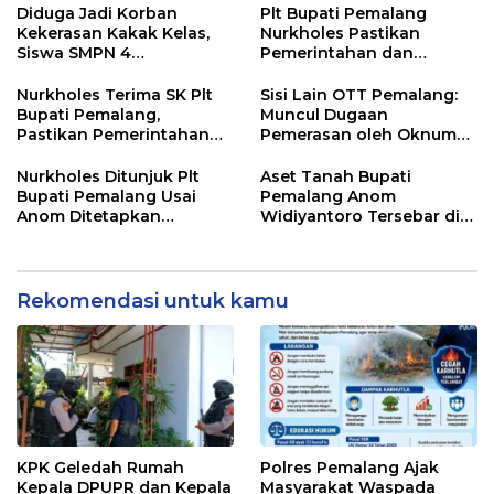
HUT RI ke-81
Desa
Diduga Jadi Korban
Plt Bupati Pemalang
Kekerasan Kakak Kelas,
Nurkholes Pastikan
Siswa SMPN 4
Pemerintahan dan
Randudongkal Meninggal
Pelayanan Publik Tetap
Dunia
Berjalan
Nurkholes Terima SK Plt
Sisi Lain OTT Pemalang:
Bupati Pemalang,
Muncul Dugaan
Pastikan Pemerintahan
Pemerasan oleh Oknum
Tetap Berjalan
Pegawai KPK
Nurkholes Ditunjuk Plt
Aset Tanah Bupati
Bupati Pemalang Usai
Pemalang Anom
Anom Ditetapkan
Widiyantoro Tersebar di
Tersangka KPK
Jawa dan Bali, Jadi
Sorotan Usai OTT KPK
Rekomendasi untuk kamu
KPK Geledah Rumah
Polres Pemalang Ajak
Kepala DPUPR dan Kepala
Masyarakat Waspada