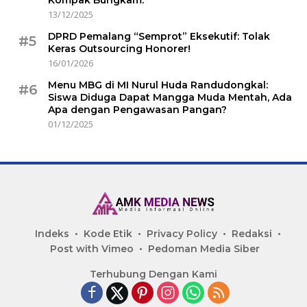
Kompak Bungkam.
13/12/2025
DPRD Pemalang “Semprot” Eksekutif: Tolak
#5
Keras Outsourcing Honorer!
16/01/2026
Menu MBG di MI Nurul Huda Randudongkal:
#6
Siswa Diduga Dapat Mangga Muda Mentah, Ada
Apa dengan Pengawasan Pangan?
01/12/2025
Indeks
Kode Etik
Privacy Policy
Redaksi
Post with Vimeo
Pedoman Media Siber
Terhubung Dengan Kami