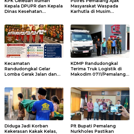
KPK Geledah Rumah
Polres Pemalang Ajak
Kepala DPUPR dan Kepala
Masyarakat Waspada
Dinas Kesehatan
Karhutla di Musim
Pemalang
Kemarau
Kecamatan
KDMP Randudongkal
Randudongkal Gelar
Terima Truk Logistik di
Lomba Gerak Jalan dan
Makodim 0711/Pemalang
Gobak Sodor Meriahkan
untuk Perkuat Distribusi
HUT RI ke-81
Desa
Diduga Jadi Korban
Plt Bupati Pemalang
Kekerasan Kakak Kelas,
Nurkholes Pastikan