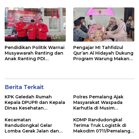
Sorotan Usai OTT KPK
Pendidikan Politik Warnai
Pengajar MI Tahfidzul
Musyawarah Ranting dan
Qur’an Al Hidayah Dukung
Anak Ranting PDI
Program Warung Makan
Perjuangan Serentak se-
Gratis AMK
Kecamatan Belik
Berita Terkait
KPK Geledah Rumah
Polres Pemalang Ajak
Kepala DPUPR dan Kepala
Masyarakat Waspada
Dinas Kesehatan
Karhutla di Musim
Pemalang
Kemarau
Kecamatan
KDMP Randudongkal
Randudongkal Gelar
Terima Truk Logistik di
Lomba Gerak Jalan dan
Makodim 0711/Pemalang
Gobak Sodor Meriahkan
untuk Perkuat Distribusi