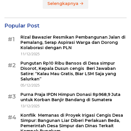
Selengkapnya
Popular Post
Rizal Bawazier Resmikan Pembangunan Jalan di
#1
Pemalang, Serap Aspirasi Warga dan Dorong
Kolaborasi dengan PLN
11/12/2025
Pungutan Rp10 Ribu Bansos di Desa simpur
#2
Disorot, Kepala Dusun cengis Beri Jawaban
Satire: “Kalau Mau Gratis, Biar LSM Saja yang
Salurkan”
05/12/2025
Purna Praja IPDN Himpun Donasi Rp968,9 Juta
#3
untuk Korban Banjir Bandang di Sumatera
13/12/2025
Konflik Memanas di Proyek Irigasi Cengis Desa
#4
Simpur: Bangunan Liar Diberi Perlakuan Beda,
Pemerintah Desa Simpur dan Dinas Terkait