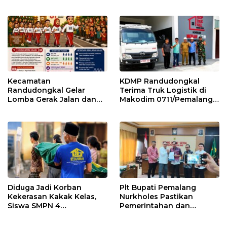
Pemalang
Kemarau
Kecamatan
KDMP Randudongkal
Randudongkal Gelar
Terima Truk Logistik di
Lomba Gerak Jalan dan
Makodim 0711/Pemalang
Gobak Sodor Meriahkan
untuk Perkuat Distribusi
HUT RI ke-81
Desa
Diduga Jadi Korban
Plt Bupati Pemalang
Kekerasan Kakak Kelas,
Nurkholes Pastikan
Siswa SMPN 4
Pemerintahan dan
Randudongkal Meninggal
Pelayanan Publik Tetap
Dunia
Berjalan