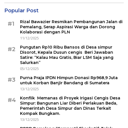
Popular Post
Rizal Bawazier Resmikan Pembangunan Jalan di
#1
Pemalang, Serap Aspirasi Warga dan Dorong
Kolaborasi dengan PLN
11/12/2025
Pungutan Rp10 Ribu Bansos di Desa simpur
#2
Disorot, Kepala Dusun cengis Beri Jawaban
Satire: “Kalau Mau Gratis, Biar LSM Saja yang
Salurkan”
05/12/2025
Purna Praja IPDN Himpun Donasi Rp968,9 Juta
#3
untuk Korban Banjir Bandang di Sumatera
13/12/2025
Konflik Memanas di Proyek Irigasi Cengis Desa
#4
Simpur: Bangunan Liar Diberi Perlakuan Beda,
Pemerintah Desa Simpur dan Dinas Terkait
Kompak Bungkam.
13/12/2025