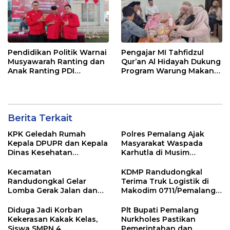
Pendidikan Politik Warnai
Pengajar MI Tahfidzul
Musyawarah Ranting dan
Qur’an Al Hidayah Dukung
Anak Ranting PDI
Program Warung Makan
Perjuangan Serentak se-
Gratis AMK
Kecamatan Belik
Berita Terkait
KPK Geledah Rumah
Polres Pemalang Ajak
Kepala DPUPR dan Kepala
Masyarakat Waspada
Dinas Kesehatan
Karhutla di Musim
Pemalang
Kemarau
Kecamatan
KDMP Randudongkal
Randudongkal Gelar
Terima Truk Logistik di
Lomba Gerak Jalan dan
Makodim 0711/Pemalang
Gobak Sodor Meriahkan
untuk Perkuat Distribusi
HUT RI ke-81
Desa
Diduga Jadi Korban
Plt Bupati Pemalang
Kekerasan Kakak Kelas,
Nurkholes Pastikan
Siswa SMPN 4
Pemerintahan dan