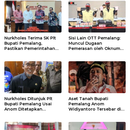
Nurkholes Terima SK Plt
Sisi Lain OTT Pemalang:
Bupati Pemalang,
Muncul Dugaan
Pastikan Pemerintahan
Pemerasan oleh Oknum
Tetap Berjalan
Pegawai KPK
Nurkholes Ditunjuk Plt
Aset Tanah Bupati
Bupati Pemalang Usai
Pemalang Anom
Anom Ditetapkan
Widiyantoro Tersebar di
Tersangka KPK
Jawa dan Bali, Jadi
Sorotan Usai OTT KPK