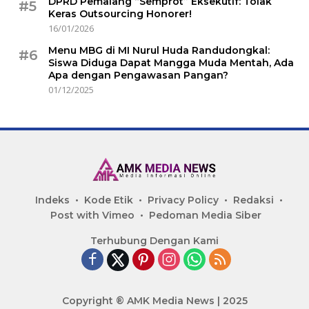
DPRD Pemalang “Semprot” Eksekutif: Tolak
#5
Keras Outsourcing Honorer!
16/01/2026
Menu MBG di MI Nurul Huda Randudongkal:
#6
Siswa Diduga Dapat Mangga Muda Mentah, Ada
Apa dengan Pengawasan Pangan?
01/12/2025
Indeks
Kode Etik
Privacy Policy
Redaksi
Post with Vimeo
Pedoman Media Siber
Terhubung Dengan Kami
Copyright ® AMK Media News | 2025