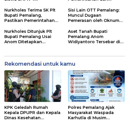
Randudongkal Meninggal
Pelayanan Publik Tetap
Dunia
Berjalan
Nurkholes Terima SK Plt
Sisi Lain OTT Pemalang:
Bupati Pemalang,
Muncul Dugaan
Pastikan Pemerintahan
Pemerasan oleh Oknum
Tetap Berjalan
Pegawai KPK
Nurkholes Ditunjuk Plt
Aset Tanah Bupati
Bupati Pemalang Usai
Pemalang Anom
Anom Ditetapkan
Widiyantoro Tersebar di
Tersangka KPK
Jawa dan Bali, Jadi
Sorotan Usai OTT KPK
Rekomendasi untuk kamu
KPK Geledah Rumah
Polres Pemalang Ajak
Kepala DPUPR dan Kepala
Masyarakat Waspada
Dinas Kesehatan
Karhutla di Musim
Pemalang
Kemarau