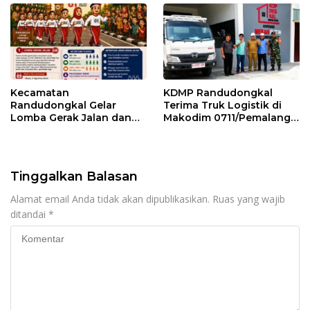
Kecamatan
KDMP Randudongkal
Randudongkal Gelar
Terima Truk Logistik di
Lomba Gerak Jalan dan
Makodim 0711/Pemalang
Gobak Sodor Meriahkan
untuk Perkuat Distribusi
HUT RI ke-81
Desa
Tinggalkan Balasan
Alamat email Anda tidak akan dipublikasikan.
Ruas yang wajib
ditandai
*