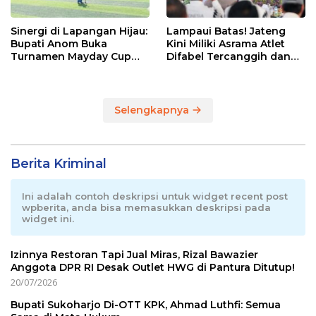
Sinergi di Lapangan Hijau:
Lampaui Batas! Jateng
Bupati Anom Buka
Kini Miliki Asrama Atlet
Turnamen Mayday Cup
Difabel Tercanggih dan
2026
Terpadu di RI
Selengkapnya
Berita Kriminal
Ini adalah contoh deskripsi untuk widget recent post
wpberita, anda bisa memasukkan deskripsi pada
widget ini.
Izinnya Restoran Tapi Jual Miras, Rizal Bawazier
Anggota DPR RI Desak Outlet HWG di Pantura Ditutup!
20/07/2026
Bupati Sukoharjo Di-OTT KPK, Ahmad Luthfi: Semua