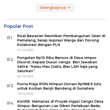
Selengkapnya
Popular Post
Rizal Bawazier Resmikan Pembangunan Jalan di
#1
Pemalang, Serap Aspirasi Warga dan Dorong
Kolaborasi dengan PLN
11/12/2025
Pungutan Rp10 Ribu Bansos di Desa simpur
#2
Disorot, Kepala Dusun cengis Beri Jawaban
Satire: “Kalau Mau Gratis, Biar LSM Saja yang
Salurkan”
05/12/2025
Purna Praja IPDN Himpun Donasi Rp968,9 Juta
#3
untuk Korban Banjir Bandang di Sumatera
13/12/2025
Konflik Memanas di Proyek Irigasi Cengis Desa
#4
Simpur: Bangunan Liar Diberi Perlakuan Beda,