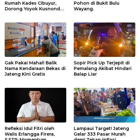
Rumah Kades Cibuyur,
Pohon di Bukit Bulu
Dorong Yoyok Kusnondo
Wayang.
Maju Kembali
Gak Pakai Mahal! Balik
Sopir Pick Up Terjepit di
Nama Kendaraan Bekas di
Pemalang Akibat Hindari
Jateng Kini Gratis
Balap Liar
Refleksi Idul Fitri oleh
Lampaui Target! Jateng
Walis Erlangga Firera,
Gelar 333 Pasar Murah
S.STP: Momentum
demi Tekan Inflasi