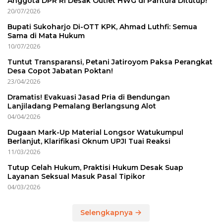
Anggota DPR RI Desak Outlet HWG di Pantura Ditutup!
20/07/2026
Bupati Sukoharjo Di-OTT KPK, Ahmad Luthfi: Semua
Sama di Mata Hukum
10/07/2026
Tuntut Transparansi, Petani Jatiroyom Paksa Perangkat
Desa Copot Jabatan Poktan!
23/04/2026
Dramatis! Evakuasi Jasad Pria di Bendungan
Lanjiladang Pemalang Berlangsung Alot
04/04/2026
Dugaan Mark-Up Material Longsor Watukumpul
Berlanjut, Klarifikasi Oknum UPJI Tuai Reaksi
11/03/2026
Tutup Celah Hukum, Praktisi Hukum Desak Suap
Layanan Seksual Masuk Pasal Tipikor
04/03/2026
Selengkapnya