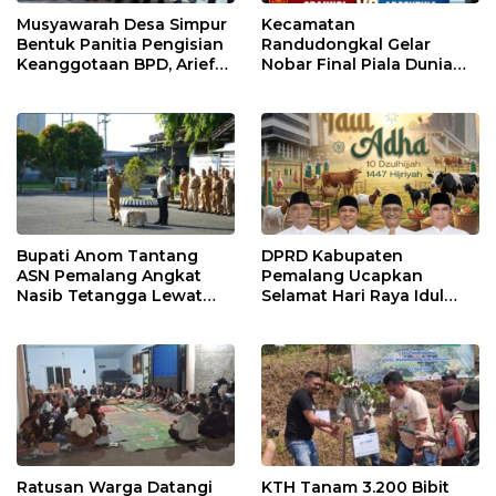
Musyawarah Desa Simpur
Kecamatan
Bentuk Panitia Pengisian
Randudongkal Gelar
Keanggotaan BPD, Arief
Nobar Final Piala Dunia
Maulana Dipercaya
2026, Warga Diajak
Sebagai Ketua
Ramaikan Acara
Bupati Anom Tantang
DPRD Kabupaten
ASN Pemalang Angkat
Pemalang Ucapkan
Nasib Tetangga Lewat
Selamat Hari Raya Idul
“ASN Pedot”
Adha 1447 Hijriah
Ratusan Warga Datangi
KTH Tanam 3.200 Bibit