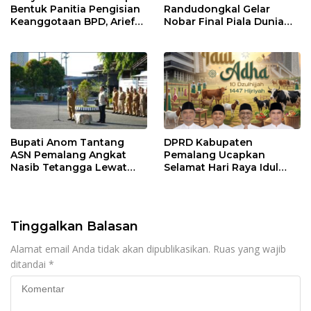
Bentuk Panitia Pengisian
Randudongkal Gelar
Keanggotaan BPD, Arief
Nobar Final Piala Dunia
Maulana Dipercaya
2026, Warga Diajak
Sebagai Ketua
Ramaikan Acara
Bupati Anom Tantang
DPRD Kabupaten
ASN Pemalang Angkat
Pemalang Ucapkan
Nasib Tetangga Lewat
Selamat Hari Raya Idul
“ASN Pedot”
Adha 1447 Hijriah
Tinggalkan Balasan
Alamat email Anda tidak akan dipublikasikan.
Ruas yang wajib
ditandai
*