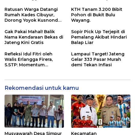
“ASN Pedot”
Adha 1447 Hijriah
Ratusan Warga Datangi
KTH Tanam 3.200 Bibit
Rumah Kades Cibuyur,
Pohon di Bukit Bulu
Dorong Yoyok Kusnondo
Wayang.
Maju Kembali
Gak Pakai Mahal! Balik
Sopir Pick Up Terjepit di
Nama Kendaraan Bekas di
Pemalang Akibat Hindari
Jateng Kini Gratis
Balap Liar
Refleksi Idul Fitri oleh
Lampaui Target! Jateng
Walis Erlangga Firera,
Gelar 333 Pasar Murah
S.STP: Momentum
demi Tekan Inflasi
Memperkuat Kepedulian
Sosial
Rekomendasi untuk kamu
Musyawarah Desa Simpur
Kecamatan