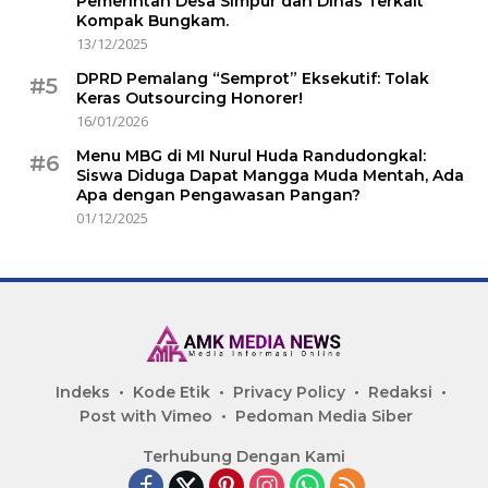
Pemerintah Desa Simpur dan Dinas Terkait
Kompak Bungkam.
13/12/2025
DPRD Pemalang “Semprot” Eksekutif: Tolak
#5
Keras Outsourcing Honorer!
16/01/2026
Menu MBG di MI Nurul Huda Randudongkal:
#6
Siswa Diduga Dapat Mangga Muda Mentah, Ada
Apa dengan Pengawasan Pangan?
01/12/2025
Indeks
Kode Etik
Privacy Policy
Redaksi
Post with Vimeo
Pedoman Media Siber
Terhubung Dengan Kami