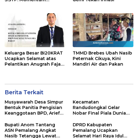
Memperkuat Kepedulian
Sosial
Keluarga Besar BI20KRAT
TMMD Brebes Ubah Nasib
Ucapkan Selamat atas
Peternak Cikuya, Kini
Pelantikan Anugrah Fajar
Mandiri Air dan Pakan
Fahrurazie sebagai Kepala
Bidang Statistik
Diskominfotik NTB
Berita Terkait
Musyawarah Desa Simpur
Kecamatan
Bentuk Panitia Pengisian
Randudongkal Gelar
Keanggotaan BPD, Arief
Nobar Final Piala Dunia
Maulana Dipercaya
2026, Warga Diajak
Sebagai Ketua
Ramaikan Acara
Bupati Anom Tantang
DPRD Kabupaten
ASN Pemalang Angkat
Pemalang Ucapkan
Nasib Tetangga Lewat
Selamat Hari Raya Idul