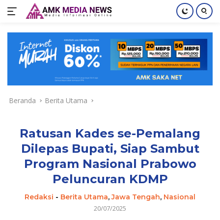
Langsung
ke
konten
Beranda
Berita Utama
Ratusan Kades se-Pemalang
Dilepas Bupati, Siap Sambut
Program Nasional Prabowo
Peluncuran KDMP
Redaksi
-
Berita Utama
,
Jawa Tengah
,
Nasional
20/07/2025