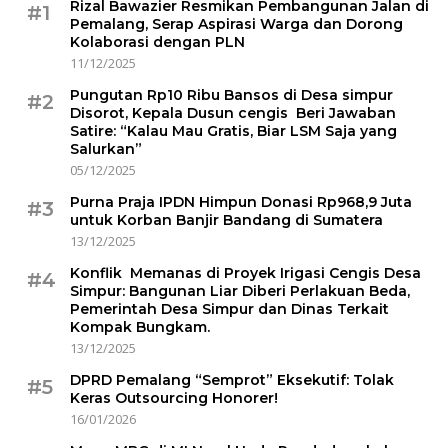
Rizal Bawazier Resmikan Pembangunan Jalan di
#1
Pemalang, Serap Aspirasi Warga dan Dorong
Kolaborasi dengan PLN
11/12/2025
Pungutan Rp10 Ribu Bansos di Desa simpur
#2
Disorot, Kepala Dusun cengis Beri Jawaban
Satire: “Kalau Mau Gratis, Biar LSM Saja yang
Salurkan”
05/12/2025
Purna Praja IPDN Himpun Donasi Rp968,9 Juta
#3
untuk Korban Banjir Bandang di Sumatera
13/12/2025
Konflik Memanas di Proyek Irigasi Cengis Desa
#4
Simpur: Bangunan Liar Diberi Perlakuan Beda,
Pemerintah Desa Simpur dan Dinas Terkait
Kompak Bungkam.
13/12/2025
DPRD Pemalang “Semprot” Eksekutif: Tolak
#5
Keras Outsourcing Honorer!
16/01/2026