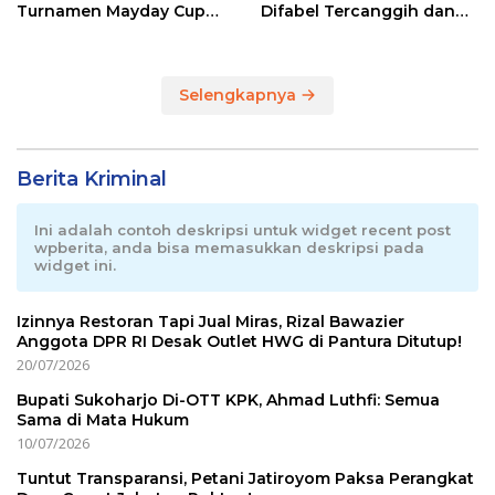
Turnamen Mayday Cup
Difabel Tercanggih dan
2026
Terpadu di RI
Selengkapnya
Berita Kriminal
Ini adalah contoh deskripsi untuk widget recent post
wpberita, anda bisa memasukkan deskripsi pada
widget ini.
Izinnya Restoran Tapi Jual Miras, Rizal Bawazier
Anggota DPR RI Desak Outlet HWG di Pantura Ditutup!
20/07/2026
Bupati Sukoharjo Di-OTT KPK, Ahmad Luthfi: Semua
Sama di Mata Hukum
10/07/2026
Tuntut Transparansi, Petani Jatiroyom Paksa Perangkat