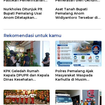
Pastikan Pemerintahan
Pemerasan oleh Oknum
Tetap Berjalan
Pegawai KPK
Nurkholes Ditunjuk Plt
Aset Tanah Bupati
Bupati Pemalang Usai
Pemalang Anom
Anom Ditetapkan
Widiyantoro Tersebar di
Tersangka KPK
Jawa dan Bali, Jadi
Sorotan Usai OTT KPK
Rekomendasi untuk kamu
KPK Geledah Rumah
Polres Pemalang Ajak
Kepala DPUPR dan Kepala
Masyarakat Waspada
Dinas Kesehatan
Karhutla di Musim
Pemalang
Kemarau