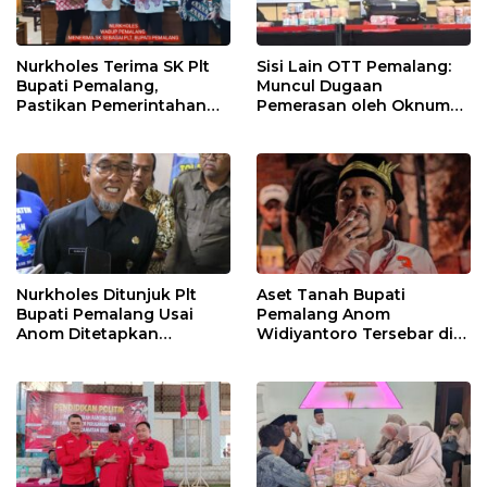
Nurkholes Terima SK Plt
Sisi Lain OTT Pemalang:
Bupati Pemalang,
Muncul Dugaan
Pastikan Pemerintahan
Pemerasan oleh Oknum
Tetap Berjalan
Pegawai KPK
Nurkholes Ditunjuk Plt
Aset Tanah Bupati
Bupati Pemalang Usai
Pemalang Anom
Anom Ditetapkan
Widiyantoro Tersebar di
Tersangka KPK
Jawa dan Bali, Jadi
Sorotan Usai OTT KPK