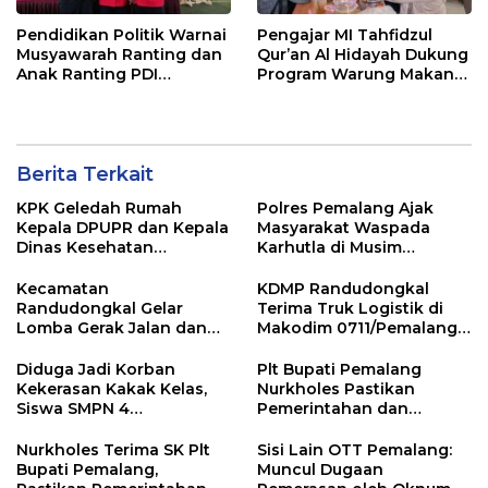
Pendidikan Politik Warnai
Pengajar MI Tahfidzul
Musyawarah Ranting dan
Qur’an Al Hidayah Dukung
Anak Ranting PDI
Program Warung Makan
Perjuangan Serentak se-
Gratis AMK
Kecamatan Belik
Berita Terkait
KPK Geledah Rumah
Polres Pemalang Ajak
Kepala DPUPR dan Kepala
Masyarakat Waspada
Dinas Kesehatan
Karhutla di Musim
Pemalang
Kemarau
Kecamatan
KDMP Randudongkal
Randudongkal Gelar
Terima Truk Logistik di
Lomba Gerak Jalan dan
Makodim 0711/Pemalang
Gobak Sodor Meriahkan
untuk Perkuat Distribusi
HUT RI ke-81
Desa
Diduga Jadi Korban
Plt Bupati Pemalang
Kekerasan Kakak Kelas,
Nurkholes Pastikan
Siswa SMPN 4
Pemerintahan dan
Randudongkal Meninggal
Pelayanan Publik Tetap
Dunia
Berjalan
Nurkholes Terima SK Plt
Sisi Lain OTT Pemalang:
Bupati Pemalang,
Muncul Dugaan