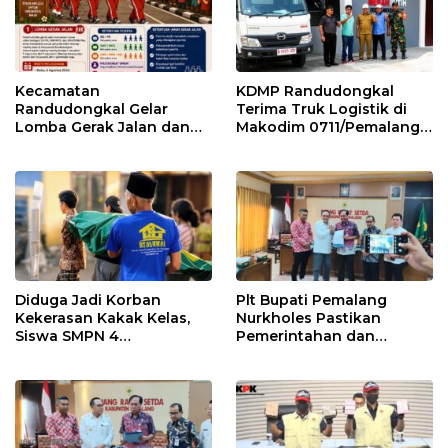
Kecamatan
KDMP Randudongkal
Randudongkal Gelar
Terima Truk Logistik di
Lomba Gerak Jalan dan
Makodim 0711/Pemalang
Gobak Sodor Meriahkan
untuk Perkuat Distribusi
HUT RI ke-81
Desa
Diduga Jadi Korban
Plt Bupati Pemalang
Kekerasan Kakak Kelas,
Nurkholes Pastikan
Siswa SMPN 4
Pemerintahan dan
Randudongkal Meninggal
Pelayanan Publik Tetap
Dunia
Berjalan