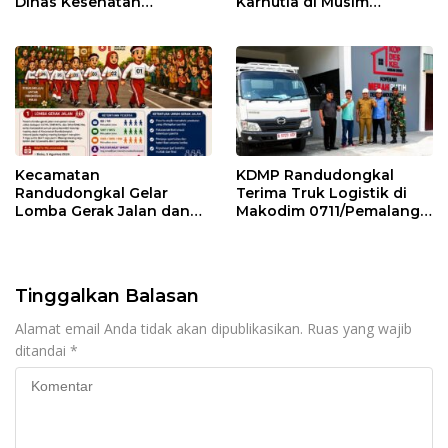
Dinas Kesehatan
Karhutla di Musim
Pemalang
Kemarau
Kecamatan
KDMP Randudongkal
Randudongkal Gelar
Terima Truk Logistik di
Lomba Gerak Jalan dan
Makodim 0711/Pemalang
Gobak Sodor Meriahkan
untuk Perkuat Distribusi
HUT RI ke-81
Desa
Tinggalkan Balasan
Alamat email Anda tidak akan dipublikasikan.
Ruas yang wajib
ditandai
*