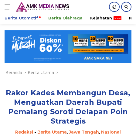
Berita Otomotif
Berita Olahraga
Kejahatan
Ni
Langsung
ke
konten
Beranda
Berita Utama
Rakor Kades Membangun Desa,
Menguatkan Daerah Bupati
Pemalang Soroti Delapan Poin
Strategis
Redaksi
-
Berita Utama
,
Jawa Tengah
,
Nasional