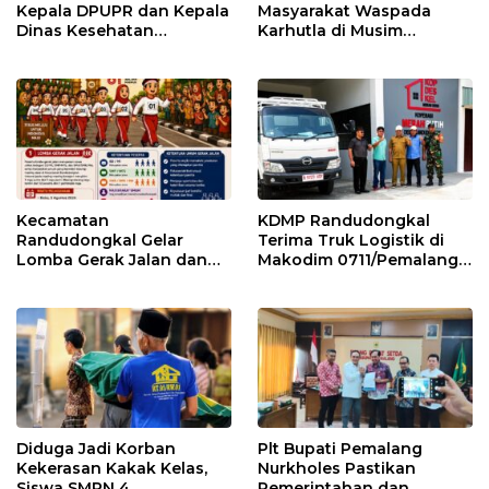
Kepala DPUPR dan Kepala
Masyarakat Waspada
Dinas Kesehatan
Karhutla di Musim
Pemalang
Kemarau
Kecamatan
KDMP Randudongkal
Randudongkal Gelar
Terima Truk Logistik di
Lomba Gerak Jalan dan
Makodim 0711/Pemalang
Gobak Sodor Meriahkan
untuk Perkuat Distribusi
HUT RI ke-81
Desa
Diduga Jadi Korban
Plt Bupati Pemalang
Kekerasan Kakak Kelas,
Nurkholes Pastikan
Siswa SMPN 4
Pemerintahan dan