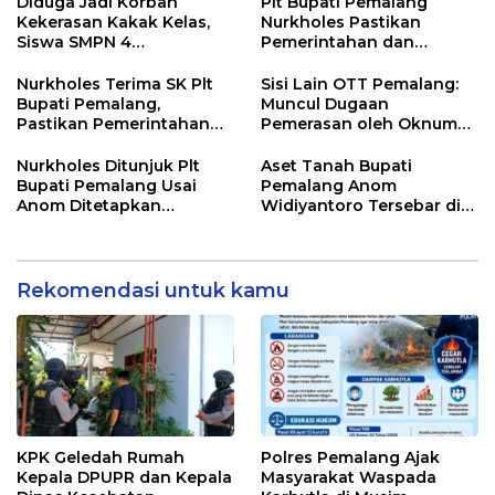
Diduga Jadi Korban
Plt Bupati Pemalang
Kekerasan Kakak Kelas,
Nurkholes Pastikan
Siswa SMPN 4
Pemerintahan dan
Randudongkal Meninggal
Pelayanan Publik Tetap
Dunia
Berjalan
Nurkholes Terima SK Plt
Sisi Lain OTT Pemalang:
Bupati Pemalang,
Muncul Dugaan
Pastikan Pemerintahan
Pemerasan oleh Oknum
Tetap Berjalan
Pegawai KPK
Nurkholes Ditunjuk Plt
Aset Tanah Bupati
Bupati Pemalang Usai
Pemalang Anom
Anom Ditetapkan
Widiyantoro Tersebar di
Tersangka KPK
Jawa dan Bali, Jadi
Sorotan Usai OTT KPK
Rekomendasi untuk kamu
KPK Geledah Rumah
Polres Pemalang Ajak
Kepala DPUPR dan Kepala
Masyarakat Waspada