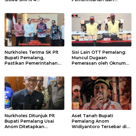
Randudongkal Meninggal
Pelayanan Publik Tetap
Dunia
Berjalan
Nurkholes Terima SK Plt
Sisi Lain OTT Pemalang:
Bupati Pemalang,
Muncul Dugaan
Pastikan Pemerintahan
Pemerasan oleh Oknum
Tetap Berjalan
Pegawai KPK
Nurkholes Ditunjuk Plt
Aset Tanah Bupati
Bupati Pemalang Usai
Pemalang Anom
Anom Ditetapkan
Widiyantoro Tersebar di
Tersangka KPK
Jawa dan Bali, Jadi