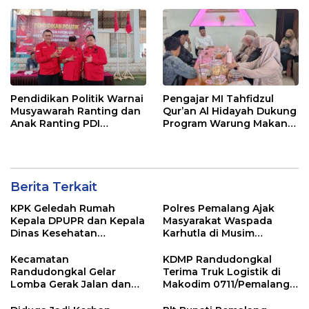
Sorotan Usai OTT KPK
Pendidikan Politik Warnai
Pengajar MI Tahfidzul
Musyawarah Ranting dan
Qur’an Al Hidayah Dukung
Anak Ranting PDI
Program Warung Makan
Perjuangan Serentak se-
Gratis AMK
Kecamatan Belik
Berita Terkait
KPK Geledah Rumah
Polres Pemalang Ajak
Kepala DPUPR dan Kepala
Masyarakat Waspada
Dinas Kesehatan
Karhutla di Musim
Pemalang
Kemarau
Kecamatan
KDMP Randudongkal
Randudongkal Gelar
Terima Truk Logistik di
Lomba Gerak Jalan dan
Makodim 0711/Pemalang
Gobak Sodor Meriahkan
untuk Perkuat Distribusi
HUT RI ke-81
Desa