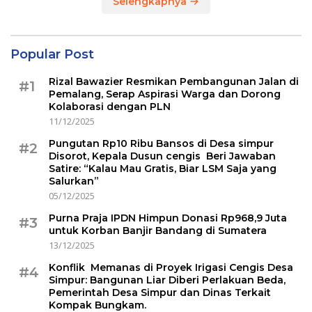
Selengkapnya
Popular Post
Rizal Bawazier Resmikan Pembangunan Jalan di
#1
Pemalang, Serap Aspirasi Warga dan Dorong
Kolaborasi dengan PLN
11/12/2025
Pungutan Rp10 Ribu Bansos di Desa simpur
#2
Disorot, Kepala Dusun cengis Beri Jawaban
Satire: “Kalau Mau Gratis, Biar LSM Saja yang
Salurkan”
05/12/2025
Purna Praja IPDN Himpun Donasi Rp968,9 Juta
#3
untuk Korban Banjir Bandang di Sumatera
13/12/2025
Konflik Memanas di Proyek Irigasi Cengis Desa
#4
Simpur: Bangunan Liar Diberi Perlakuan Beda,
Pemerintah Desa Simpur dan Dinas Terkait
Kompak Bungkam.