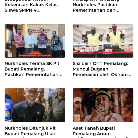
Kekerasan Kakak Kelas,
Nurkholes Pastikan
Siswa SMPN 4
Pemerintahan dan
Randudongkal Meninggal
Pelayanan Publik Tetap
Dunia
Berjalan
Nurkholes Terima SK Plt
Sisi Lain OTT Pemalang:
Bupati Pemalang,
Muncul Dugaan
Pastikan Pemerintahan
Pemerasan oleh Oknum
Tetap Berjalan
Pegawai KPK
Nurkholes Ditunjuk Plt
Aset Tanah Bupati
Bupati Pemalang Usai
Pemalang Anom