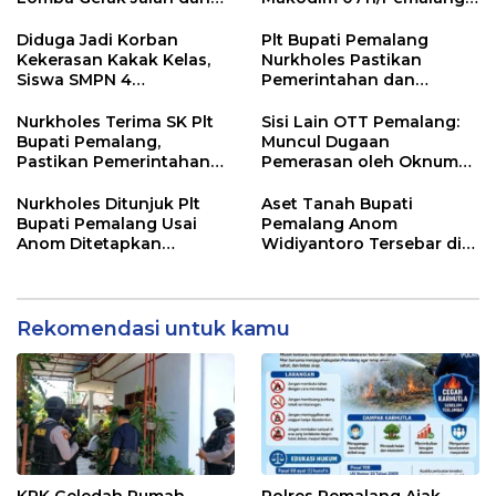
Gobak Sodor Meriahkan
untuk Perkuat Distribusi
HUT RI ke-81
Desa
Diduga Jadi Korban
Plt Bupati Pemalang
Kekerasan Kakak Kelas,
Nurkholes Pastikan
Siswa SMPN 4
Pemerintahan dan
Randudongkal Meninggal
Pelayanan Publik Tetap
Dunia
Berjalan
Nurkholes Terima SK Plt
Sisi Lain OTT Pemalang:
Bupati Pemalang,
Muncul Dugaan
Pastikan Pemerintahan
Pemerasan oleh Oknum
Tetap Berjalan
Pegawai KPK
Nurkholes Ditunjuk Plt
Aset Tanah Bupati
Bupati Pemalang Usai
Pemalang Anom
Anom Ditetapkan
Widiyantoro Tersebar di
Tersangka KPK
Jawa dan Bali, Jadi
Sorotan Usai OTT KPK
Rekomendasi untuk kamu