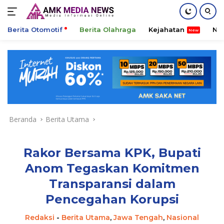
Berita Otomotif
Berita Olahraga
Kejahatan
Ni
Langsung
ke
konten
Beranda
Berita Utama
Rakor Bersama KPK, Bupati
Anom Tegaskan Komitmen
Transparansi dalam
Pencegahan Korupsi
Redaksi
-
Berita Utama
,
Jawa Tengah
,
Nasional