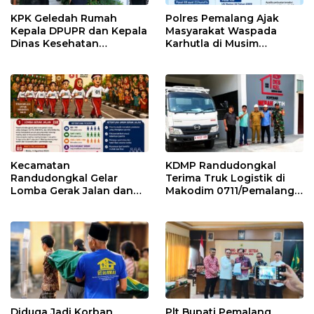
KPK Geledah Rumah
Polres Pemalang Ajak
Kepala DPUPR dan Kepala
Masyarakat Waspada
Dinas Kesehatan
Karhutla di Musim
Pemalang
Kemarau
Kecamatan
KDMP Randudongkal
Randudongkal Gelar
Terima Truk Logistik di
Lomba Gerak Jalan dan
Makodim 0711/Pemalang
Gobak Sodor Meriahkan
untuk Perkuat Distribusi
HUT RI ke-81
Desa
Diduga Jadi Korban
Plt Bupati Pemalang