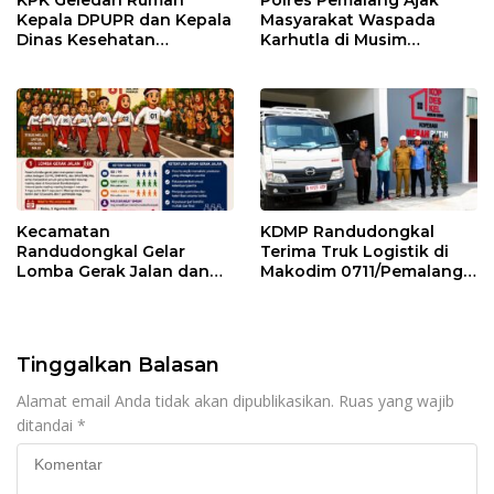
KPK Geledah Rumah
Polres Pemalang Ajak
Kepala DPUPR dan Kepala
Masyarakat Waspada
Dinas Kesehatan
Karhutla di Musim
Pemalang
Kemarau
Kecamatan
KDMP Randudongkal
Randudongkal Gelar
Terima Truk Logistik di
Lomba Gerak Jalan dan
Makodim 0711/Pemalang
Gobak Sodor Meriahkan
untuk Perkuat Distribusi
HUT RI ke-81
Desa
Tinggalkan Balasan
Alamat email Anda tidak akan dipublikasikan.
Ruas yang wajib
ditandai
*