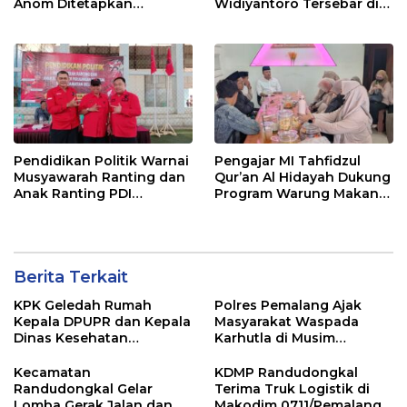
Anom Ditetapkan
Widiyantoro Tersebar di
Tersangka KPK
Jawa dan Bali, Jadi
Sorotan Usai OTT KPK
Pendidikan Politik Warnai
Pengajar MI Tahfidzul
Musyawarah Ranting dan
Qur’an Al Hidayah Dukung
Anak Ranting PDI
Program Warung Makan
Perjuangan Serentak se-
Gratis AMK
Kecamatan Belik
Berita Terkait
KPK Geledah Rumah
Polres Pemalang Ajak
Kepala DPUPR dan Kepala
Masyarakat Waspada
Dinas Kesehatan
Karhutla di Musim
Pemalang
Kemarau
Kecamatan
KDMP Randudongkal
Randudongkal Gelar
Terima Truk Logistik di
Lomba Gerak Jalan dan
Makodim 0711/Pemalang