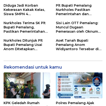
Gobak Sodor Meriahkan
untuk Perkuat Distribusi
HUT RI ke-81
Desa
Diduga Jadi Korban
Plt Bupati Pemalang
Kekerasan Kakak Kelas,
Nurkholes Pastikan
Siswa SMPN 4
Pemerintahan dan
Randudongkal Meninggal
Pelayanan Publik Tetap
Dunia
Berjalan
Nurkholes Terima SK Plt
Sisi Lain OTT Pemalang:
Bupati Pemalang,
Muncul Dugaan
Pastikan Pemerintahan
Pemerasan oleh Oknum
Tetap Berjalan
Pegawai KPK
Nurkholes Ditunjuk Plt
Aset Tanah Bupati
Bupati Pemalang Usai
Pemalang Anom
Anom Ditetapkan
Widiyantoro Tersebar di
Tersangka KPK
Jawa dan Bali, Jadi
Sorotan Usai OTT KPK
Rekomendasi untuk kamu
KPK Geledah Rumah
Polres Pemalang Ajak