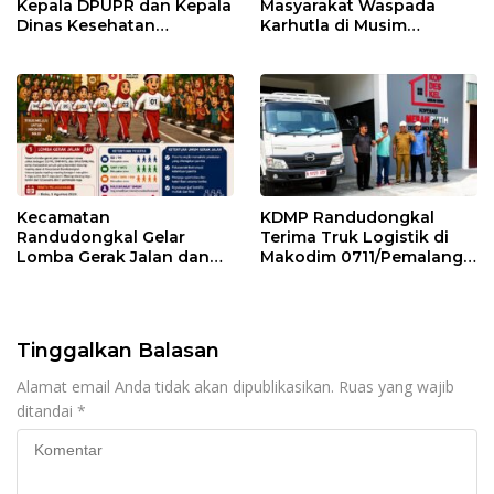
Kepala DPUPR dan Kepala
Masyarakat Waspada
Dinas Kesehatan
Karhutla di Musim
Pemalang
Kemarau
Kecamatan
KDMP Randudongkal
Randudongkal Gelar
Terima Truk Logistik di
Lomba Gerak Jalan dan
Makodim 0711/Pemalang
Gobak Sodor Meriahkan
untuk Perkuat Distribusi
HUT RI ke-81
Desa
Tinggalkan Balasan
Alamat email Anda tidak akan dipublikasikan.
Ruas yang wajib
ditandai
*