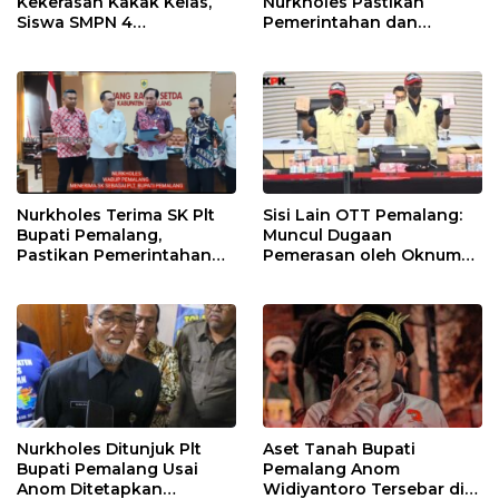
Kekerasan Kakak Kelas,
Nurkholes Pastikan
Siswa SMPN 4
Pemerintahan dan
Randudongkal Meninggal
Pelayanan Publik Tetap
Dunia
Berjalan
Nurkholes Terima SK Plt
Sisi Lain OTT Pemalang:
Bupati Pemalang,
Muncul Dugaan
Pastikan Pemerintahan
Pemerasan oleh Oknum
Tetap Berjalan
Pegawai KPK
Nurkholes Ditunjuk Plt
Aset Tanah Bupati
Bupati Pemalang Usai
Pemalang Anom
Anom Ditetapkan
Widiyantoro Tersebar di