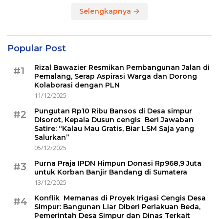
Selengkapnya
Popular Post
Rizal Bawazier Resmikan Pembangunan Jalan di
#1
Pemalang, Serap Aspirasi Warga dan Dorong
Kolaborasi dengan PLN
11/12/2025
Pungutan Rp10 Ribu Bansos di Desa simpur
#2
Disorot, Kepala Dusun cengis Beri Jawaban
Satire: “Kalau Mau Gratis, Biar LSM Saja yang
Salurkan”
05/12/2025
Purna Praja IPDN Himpun Donasi Rp968,9 Juta
#3
untuk Korban Banjir Bandang di Sumatera
13/12/2025
Konflik Memanas di Proyek Irigasi Cengis Desa
#4
Simpur: Bangunan Liar Diberi Perlakuan Beda,
Pemerintah Desa Simpur dan Dinas Terkait