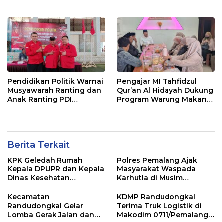
Tersangka KPK
Jawa dan Bali, Jadi
Sorotan Usai OTT KPK
Pendidikan Politik Warnai
Pengajar MI Tahfidzul
Musyawarah Ranting dan
Qur’an Al Hidayah Dukung
Anak Ranting PDI
Program Warung Makan
Perjuangan Serentak se-
Gratis AMK
Kecamatan Belik
Berita Terkait
KPK Geledah Rumah
Polres Pemalang Ajak
Kepala DPUPR dan Kepala
Masyarakat Waspada
Dinas Kesehatan
Karhutla di Musim
Pemalang
Kemarau
Kecamatan
KDMP Randudongkal
Randudongkal Gelar
Terima Truk Logistik di
Lomba Gerak Jalan dan
Makodim 0711/Pemalang