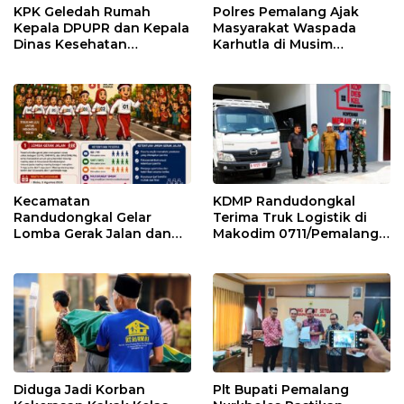
KPK Geledah Rumah
Polres Pemalang Ajak
Kepala DPUPR dan Kepala
Masyarakat Waspada
Dinas Kesehatan
Karhutla di Musim
Pemalang
Kemarau
Kecamatan
KDMP Randudongkal
Randudongkal Gelar
Terima Truk Logistik di
Lomba Gerak Jalan dan
Makodim 0711/Pemalang
Gobak Sodor Meriahkan
untuk Perkuat Distribusi
HUT RI ke-81
Desa
Diduga Jadi Korban
Plt Bupati Pemalang