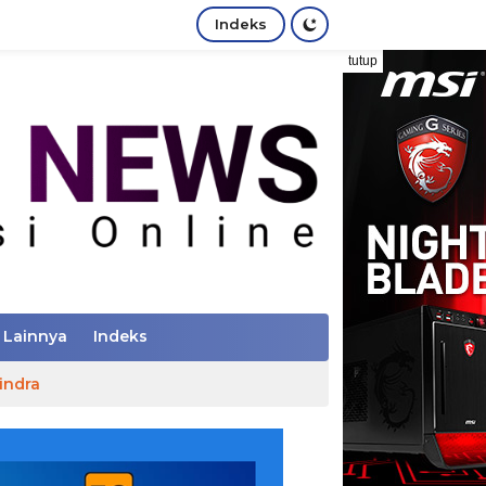
Indeks
tutup
Lainnya
Indeks
indra