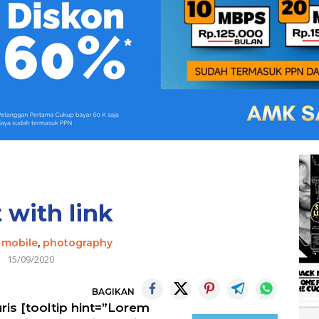
 with link
-
mobile
,
photography
15/09/2020
BAGIKAN
is [tooltip hint=”Lorem