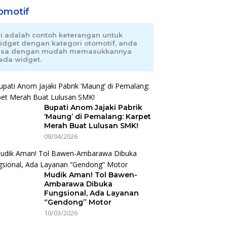
omotif
ni adalah contoh keterangan untuk
idget dengan kategori otomotif, anda
isa dengan mudah memasukkannya
ada widget.
Bupati Anom Jajaki Pabrik
‘Maung’ di Pemalang: Karpet
Merah Buat Lulusan SMK!
08/04/2026
Mudik Aman! Tol Bawen-
Ambarawa Dibuka
Fungsional, Ada Layanan
“Gendong” Motor
10/03/2026