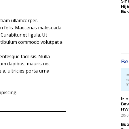
Sin
Hij
Buk
May
Etiam ullamcorper.
on felis. Maecenas malesuada
. Curabitur et ligula. Ut
Vestibulum commodo volutpat a,
ntesque facilisis. Nulla
Ber
lum dapibus, mauris nec
a, ultricies porta urna
I
r
m
ipiscing.
Izi
Baw
HWG
20/0
Bup