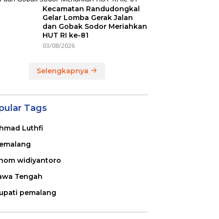
Kecamatan Randudongkal
Gelar Lomba Gerak Jalan
dan Gobak Sodor Meriahkan
HUT RI ke-81
03/08/2026
Selengkapnya
pular Tags
hmad Luthfi
emalang
nom widiyantoro
awa Tengah
upati pemalang