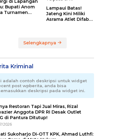
ergi di Lapangan
au: Bupati Anom
Lampaui Batas!
a Turnamen
Jateng Kini Miliki
day Cup 2026
Asrama Atlet Difabel
Tercanggih dan
Terpadu di RI
Selengkapnya
ita Kriminal
ni adalah contoh deskripsi untuk widget
ecent post wpberita, anda bisa
emasukkan deskripsi pada widget ini.
nnya Restoran Tapi Jual Miras, Rizal
azier Anggota DPR RI Desak Outlet
 di Pantura Ditutup!
7/2026
ati Sukoharjo Di-OTT KPK, Ahmad Luthfi: