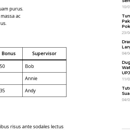
Sem
10/0
quam purus.
n massa ac
Tun
Pak
us.
Pok
23/0
Dra
Lan
Bonus
Supervisor
04/0
Dug
50
Bob
Wat
UPJ
Annie
11/0
Tut
35
Andy
Sua
04/0
pibus risus ante sodales lectus