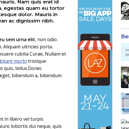
mauris. Nam quis erat id
la, egestas quam eu tortor
ntesque dolor. Mauris in
ean ac dignissim nibh.
Be
eu sem urna elit
, non odio.
. Aliquam ultricies porta.
I
suere cubilia Curae, Nullam et
b
bitant morbi
tristique
s quis, tellus.Donec
 eget, bibendum a, bibendum
in libero vel turpis
Nunc lobortis dui neque, quis