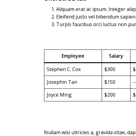
Aliquam erat ac ipsum. Integer ali
Eleifend justo vel bibendum sapie
Turpis faucibus orci luctus non pur
Employee
Salary
Stephen C. Cox
$300
$
Josephin Tan
$150
–
Joyce Ming
$200
$
Nullam wisi ultricies a, gravida vitae, da