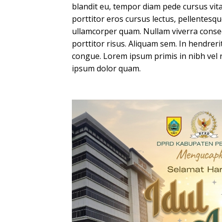
blandit eu, tempor diam pede cursus vitae
porttitor eros cursus lectus, pellentesq
ullamcorper quam. Nullam viverra consec
porttitor risus. Aliquam sem. In hendre
congue. Lorem ipsum primis in nibh vel ris
ipsum dolor quam.