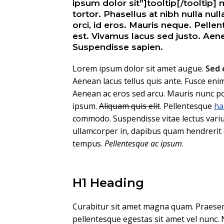
ipsum dolor sit”]tooltip[/tooltip] 
tortor. Phasellus at nibh nulla nul
orci, id eros. Mauris neque. Pelle
est. Vivamus lacus sed justo. Aen
Suspendisse sapien.
Lorem ipsum dolor sit amet augue.
Sed 
Aenean lacus tellus quis ante. Fusce enim
Aenean ac eros sed arcu. Mauris nunc po
ipsum.
Aliquam quis elit
. Pellentesque
ha
commodo. Suspendisse vitae lectus variu
ullamcorper in, dapibus quam hendrerit
tempus.
Pellentesque ac ipsum
.
H1 Heading
Curabitur sit amet magna quam. Praesent 
pellentesque egestas sit amet vel nunc. 