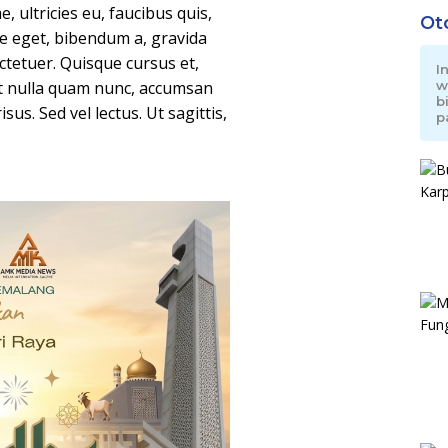
, ultricies eu, faucibus quis,
Ot
ue eget, bibendum a, gravida
tetuer. Quisque cursus et,
I
rit nulla quam nunc, accumsan
w
b
us. Sed vel lectus. Ut sagittis,
p