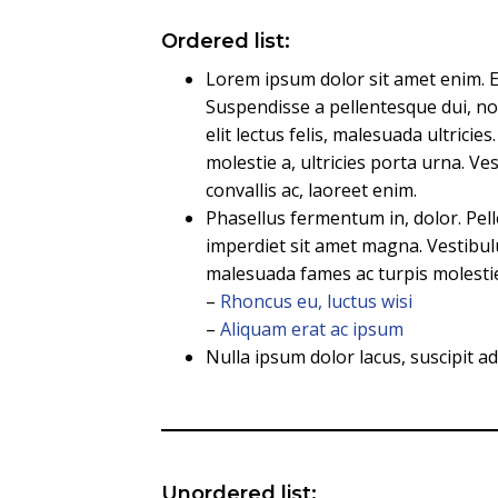
Ordered list:
Lorem ipsum dolor sit amet enim. 
Suspendisse a pellentesque dui, n
elit lectus felis, malesuada ultricies
molestie a, ultricies porta urna. 
convallis ac, laoreet enim.
Phasellus fermentum in, dolor. Pelle
imperdiet sit amet magna. Vestibu
malesuada fames ac turpis molestie 
–
Rhoncus eu, luctus wisi
–
Aliquam erat ac ipsum
Nulla ipsum dolor lacus, suscipit ad
Unordered list: