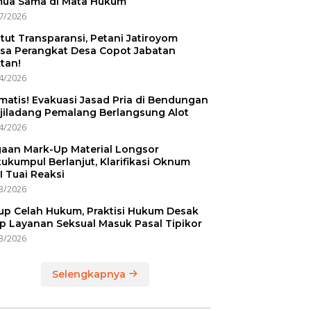
ua Sama di Mata Hukum
7/2026
tut Transparansi, Petani Jatiroyom
sa Perangkat Desa Copot Jabatan
tan!
4/2026
matis! Evakuasi Jasad Pria di Bendungan
jiladang Pemalang Berlangsung Alot
4/2026
aan Mark-Up Material Longsor
ukumpul Berlanjut, Klarifikasi Oknum
I Tuai Reaksi
3/2026
up Celah Hukum, Praktisi Hukum Desak
p Layanan Seksual Masuk Pasal Tipikor
3/2026
Selengkapnya