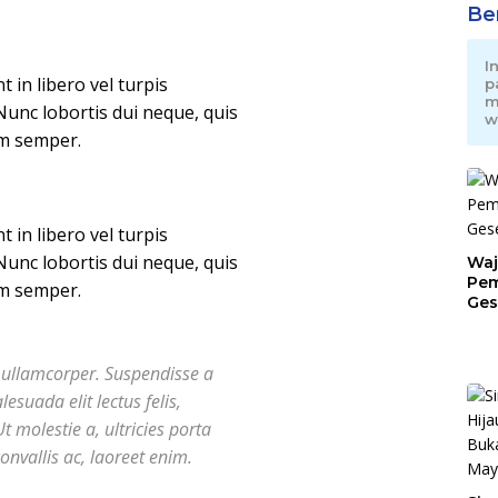
Be
I
in libero vel turpis
p
m
Nunc lobortis dui neque, quis
w
im semper.
in libero vel turpis
Nunc lobortis dui neque, quis
Waj
Pem
im semper.
Ges
Jat
 ullamcorper. Suspendisse a
esuada elit lectus felis,
t molestie a, ultricies porta
nvallis ac, laoreet enim.