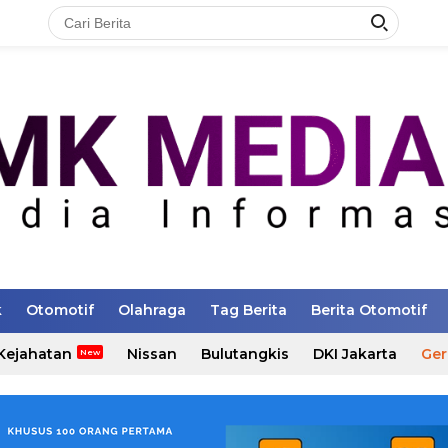
k
Otomotif
Olahraga
Tag Berita
Berita Otomotif
Kejahatan
Nissan
Bulutangkis
DKI Jakarta
Ger