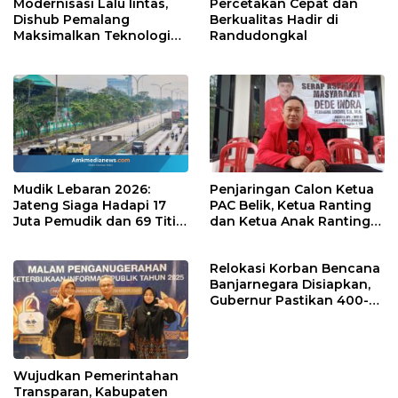
Modernisasi Lalu lintas,
Percetakan Cepat dan
Dishub Pemalang
Berkualitas Hadir di
Maksimalkan Teknologi
Randudongkal
Digital TCC
Mudik Lebaran 2026:
Penjaringan Calon Ketua
Jateng Siaga Hadapi 17
PAC Belik, Ketua Ranting
Juta Pemudik dan 69 Titik
dan Ketua Anak Ranting
Rawan
Digelar Secara Demokratis
Relokasi Korban Bencana
Banjarnegara Disiapkan,
Gubernur Pastikan 400-
an Pengungsi Tertangani
Wujudkan Pemerintahan
Transparan, Kabupaten