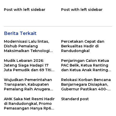
Post with left sidebar
Post with left sidebar
Berita Terkait
Modernisasi Lalu lintas,
Percetakan Cepat dan
Dishub Pemalang
Berkualitas Hadir di
Maksimalkan Teknologi
Randudongkal
Digital TCC
Mudik Lebaran 2026:
Penjaringan Calon Ketua
Jateng Siaga Hadapi 17
PAC Belik, Ketua Ranting
Juta Pemudik dan 69 Titik
dan Ketua Anak Ranting
Rawan
Digelar Secara Demokratis
Wujudkan Pemerintahan
Relokasi Korban Bencana
Transparan, Kabupaten
Banjarnegara Disiapkan,
Pemalang Raih Anugerah
Gubernur Pastikan 400-
KIP Jawa Tengah
an Pengungsi Tertangani
AMK Saka Net Resmi Hadir
Standard post
di Randudongkal, Promo
Pemasangan Hanya Rp60
Ribu!