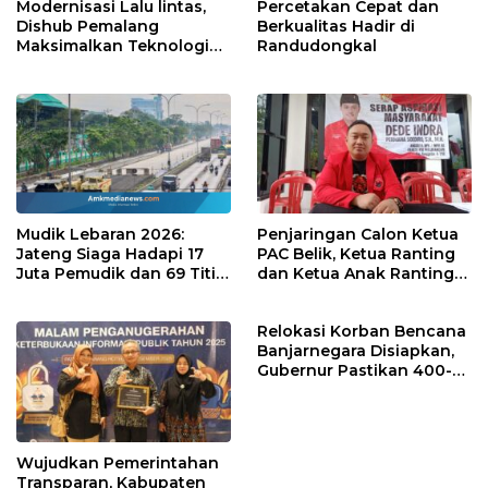
Modernisasi Lalu lintas,
Percetakan Cepat dan
Dishub Pemalang
Berkualitas Hadir di
Maksimalkan Teknologi
Randudongkal
Digital TCC
Mudik Lebaran 2026:
Penjaringan Calon Ketua
Jateng Siaga Hadapi 17
PAC Belik, Ketua Ranting
Juta Pemudik dan 69 Titik
dan Ketua Anak Ranting
Rawan
Digelar Secara Demokratis
Relokasi Korban Bencana
Banjarnegara Disiapkan,
Gubernur Pastikan 400-
an Pengungsi Tertangani
Wujudkan Pemerintahan
Transparan, Kabupaten