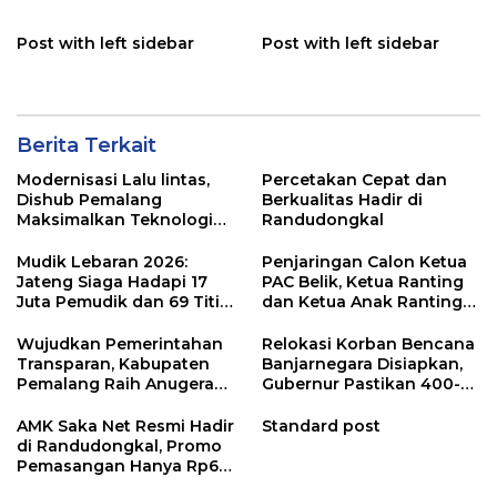
Post with left sidebar
Post with left sidebar
Berita Terkait
Modernisasi Lalu lintas,
Percetakan Cepat dan
Dishub Pemalang
Berkualitas Hadir di
Maksimalkan Teknologi
Randudongkal
Digital TCC
Mudik Lebaran 2026:
Penjaringan Calon Ketua
Jateng Siaga Hadapi 17
PAC Belik, Ketua Ranting
Juta Pemudik dan 69 Titik
dan Ketua Anak Ranting
Rawan
Digelar Secara Demokratis
Wujudkan Pemerintahan
Relokasi Korban Bencana
Transparan, Kabupaten
Banjarnegara Disiapkan,
Pemalang Raih Anugerah
Gubernur Pastikan 400-
KIP Jawa Tengah
an Pengungsi Tertangani
AMK Saka Net Resmi Hadir
Standard post
di Randudongkal, Promo
Pemasangan Hanya Rp60
Ribu!