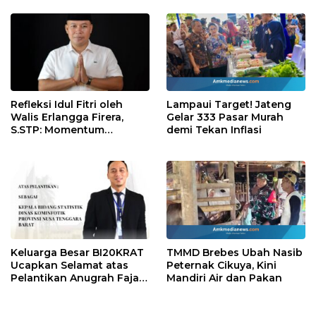
Refleksi Idul Fitri oleh
Lampaui Target! Jateng
Walis Erlangga Firera,
Gelar 333 Pasar Murah
S.STP: Momentum
demi Tekan Inflasi
Memperkuat Kepedulian
Sosial
Keluarga Besar BI20KRAT
TMMD Brebes Ubah Nasib
Ucapkan Selamat atas
Peternak Cikuya, Kini
Pelantikan Anugrah Fajar
Mandiri Air dan Pakan
Fahrurazie sebagai Kepala
Bidang Statistik
Diskominfotik NTB