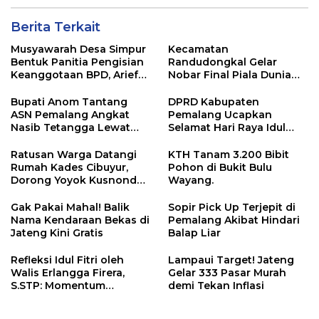
Berita Terkait
Musyawarah Desa Simpur
Kecamatan
Bentuk Panitia Pengisian
Randudongkal Gelar
Keanggotaan BPD, Arief
Nobar Final Piala Dunia
Maulana Dipercaya
2026, Warga Diajak
Sebagai Ketua
Ramaikan Acara
Bupati Anom Tantang
DPRD Kabupaten
ASN Pemalang Angkat
Pemalang Ucapkan
Nasib Tetangga Lewat
Selamat Hari Raya Idul
“ASN Pedot”
Adha 1447 Hijriah
Ratusan Warga Datangi
KTH Tanam 3.200 Bibit
Rumah Kades Cibuyur,
Pohon di Bukit Bulu
Dorong Yoyok Kusnondo
Wayang.
Maju Kembali
Gak Pakai Mahal! Balik
Sopir Pick Up Terjepit di
Nama Kendaraan Bekas di
Pemalang Akibat Hindari
Jateng Kini Gratis
Balap Liar
Refleksi Idul Fitri oleh
Lampaui Target! Jateng
Walis Erlangga Firera,
Gelar 333 Pasar Murah
S.STP: Momentum
demi Tekan Inflasi
Memperkuat Kepedulian
Sosial