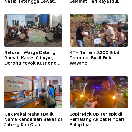
Nasib Tetangga Lewat
Selamat Hari Raya Idul
“ASN Pedot”
Adha 1447 Hijriah
Ratusan Warga Datangi
KTH Tanam 3.200 Bibit
Rumah Kades Cibuyur,
Pohon di Bukit Bulu
Dorong Yoyok Kusnondo
Wayang.
Maju Kembali
Gak Pakai Mahal! Balik
Sopir Pick Up Terjepit di
Nama Kendaraan Bekas di
Pemalang Akibat Hindari
Jateng Kini Gratis
Balap Liar