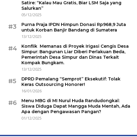
Satire: “Kalau Mau Gratis, Biar LSM Saja yang
Salurkan”
05/12/2025
Purna Praja IPDN Himpun Donasi Rp968,9 Juta
#3
untuk Korban Banjir Bandang di Sumatera
13/12/2025
Konflik Memanas di Proyek Irigasi Cengis Desa
#4
Simpur: Bangunan Liar Diberi Perlakuan Beda,
Pemerintah Desa Simpur dan Dinas Terkait
Kompak Bungkam.
13/12/2025
DPRD Pemalang “Semprot” Eksekutif: Tolak
#5
Keras Outsourcing Honorer!
16/01/2026
Menu MBG di MI Nurul Huda Randudongkal:
#6
Siswa Diduga Dapat Mangga Muda Mentah, Ada
Apa dengan Pengawasan Pangan?
01/12/2025