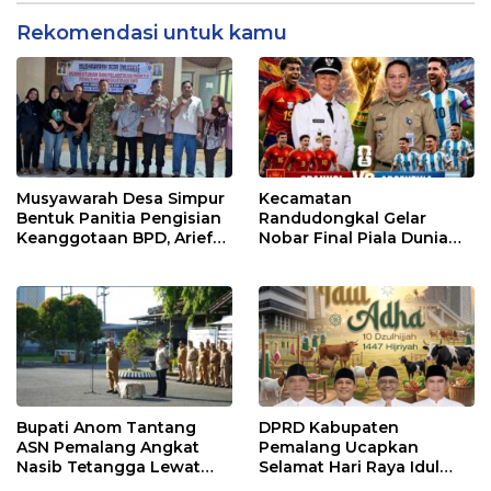
Rekomendasi untuk kamu
Musyawarah Desa Simpur
Kecamatan
Bentuk Panitia Pengisian
Randudongkal Gelar
Keanggotaan BPD, Arief
Nobar Final Piala Dunia
Maulana Dipercaya
2026, Warga Diajak
Sebagai Ketua
Ramaikan Acara
Bupati Anom Tantang
DPRD Kabupaten
ASN Pemalang Angkat
Pemalang Ucapkan
Nasib Tetangga Lewat
Selamat Hari Raya Idul
“ASN Pedot”
Adha 1447 Hijriah