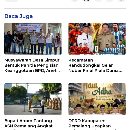
Baca Juga
Musyawarah Desa Simpur
Kecamatan
Bentuk Panitia Pengisian
Randudongkal Gelar
Keanggotaan BPD, Arief
Nobar Final Piala Dunia
Maulana Dipercaya
2026, Warga Diajak
Sebagai Ketua
Ramaikan Acara
Bupati Anom Tantang
DPRD Kabupaten
ASN Pemalang Angkat
Pemalang Ucapkan