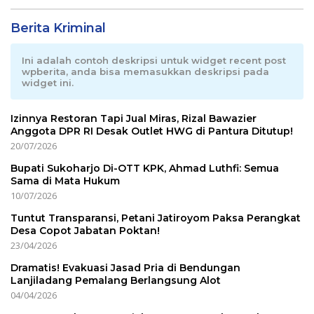
Berita Kriminal
Ini adalah contoh deskripsi untuk widget recent post
wpberita, anda bisa memasukkan deskripsi pada
widget ini.
Izinnya Restoran Tapi Jual Miras, Rizal Bawazier
Anggota DPR RI Desak Outlet HWG di Pantura Ditutup!
20/07/2026
Bupati Sukoharjo Di-OTT KPK, Ahmad Luthfi: Semua
Sama di Mata Hukum
10/07/2026
Tuntut Transparansi, Petani Jatiroyom Paksa Perangkat
Desa Copot Jabatan Poktan!
23/04/2026
Dramatis! Evakuasi Jasad Pria di Bendungan
Lanjiladang Pemalang Berlangsung Alot
04/04/2026