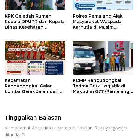
KPK Geledah Rumah
Polres Pemalang Ajak
Kepala DPUPR dan Kepala
Masyarakat Waspada
Dinas Kesehatan
Karhutla di Musim
Pemalang
Kemarau
Kecamatan
KDMP Randudongkal
Randudongkal Gelar
Terima Truk Logistik di
Lomba Gerak Jalan dan
Makodim 0711/Pemalang
Gobak Sodor Meriahkan
untuk Perkuat Distribusi
HUT RI ke-81
Desa
Tinggalkan Balasan
Alamat email Anda tidak akan dipublikasikan.
Ruas yang wajib
ditandai
*