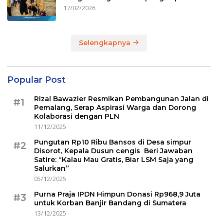
17/02/2026
Selengkapnya
Popular Post
Rizal Bawazier Resmikan Pembangunan Jalan di
#1
Pemalang, Serap Aspirasi Warga dan Dorong
Kolaborasi dengan PLN
11/12/2025
Pungutan Rp10 Ribu Bansos di Desa simpur
#2
Disorot, Kepala Dusun cengis Beri Jawaban
Satire: “Kalau Mau Gratis, Biar LSM Saja yang
Salurkan”
05/12/2025
Purna Praja IPDN Himpun Donasi Rp968,9 Juta
#3
untuk Korban Banjir Bandang di Sumatera
13/12/2025