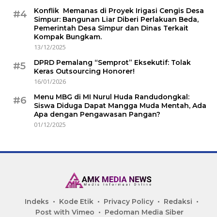
Konflik Memanas di Proyek Irigasi Cengis Desa
#4
Simpur: Bangunan Liar Diberi Perlakuan Beda,
Pemerintah Desa Simpur dan Dinas Terkait
Kompak Bungkam.
13/12/2025
DPRD Pemalang “Semprot” Eksekutif: Tolak
#5
Keras Outsourcing Honorer!
16/01/2026
Menu MBG di MI Nurul Huda Randudongkal:
#6
Siswa Diduga Dapat Mangga Muda Mentah, Ada
Apa dengan Pengawasan Pangan?
01/12/2025
Indeks
Kode Etik
Privacy Policy
Redaksi
Post with Vimeo
Pedoman Media Siber