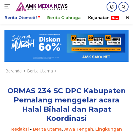
Berita Otomotif
Berita Olahraga
Kejahatan
Ni
Langsung
ke
konten
Beranda
Berita Utama
ORMAS 234 SC DPC Kabupaten
Pemalang menggelar acara
Halal Bihalal dan Rapat
Koordinasi
Redaksi
-
Berita Utama
,
Jawa Tengah
,
Lingkungan