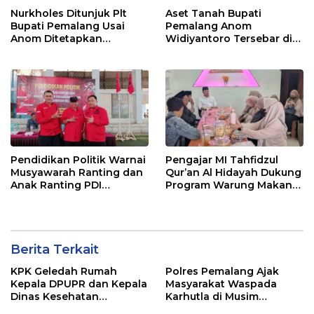
Nurkholes Ditunjuk Plt
Aset Tanah Bupati
Bupati Pemalang Usai
Pemalang Anom
Anom Ditetapkan
Widiyantoro Tersebar di
Tersangka KPK
Jawa dan Bali, Jadi
Sorotan Usai OTT KPK
Pendidikan Politik Warnai
Pengajar MI Tahfidzul
Musyawarah Ranting dan
Qur’an Al Hidayah Dukung
Anak Ranting PDI
Program Warung Makan
Perjuangan Serentak se-
Gratis AMK
Kecamatan Belik
Berita Terkait
KPK Geledah Rumah
Polres Pemalang Ajak
Kepala DPUPR dan Kepala
Masyarakat Waspada
Dinas Kesehatan
Karhutla di Musim
Pemalang
Kemarau