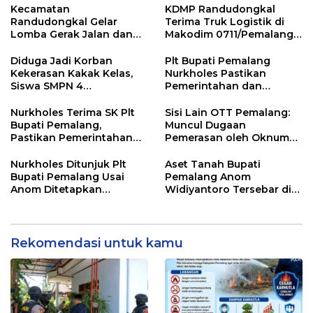
Kecamatan
KDMP Randudongkal
Randudongkal Gelar
Terima Truk Logistik di
Lomba Gerak Jalan dan
Makodim 0711/Pemalang
Gobak Sodor Meriahkan
untuk Perkuat Distribusi
HUT RI ke-81
Desa
Diduga Jadi Korban
Plt Bupati Pemalang
Kekerasan Kakak Kelas,
Nurkholes Pastikan
Siswa SMPN 4
Pemerintahan dan
Randudongkal Meninggal
Pelayanan Publik Tetap
Dunia
Berjalan
Nurkholes Terima SK Plt
Sisi Lain OTT Pemalang:
Bupati Pemalang,
Muncul Dugaan
Pastikan Pemerintahan
Pemerasan oleh Oknum
Tetap Berjalan
Pegawai KPK
Nurkholes Ditunjuk Plt
Aset Tanah Bupati
Bupati Pemalang Usai
Pemalang Anom
Anom Ditetapkan
Widiyantoro Tersebar di
Tersangka KPK
Jawa dan Bali, Jadi
Sorotan Usai OTT KPK
Rekomendasi untuk kamu