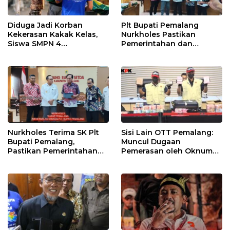
Diduga Jadi Korban
Plt Bupati Pemalang
Kekerasan Kakak Kelas,
Nurkholes Pastikan
Siswa SMPN 4
Pemerintahan dan
Randudongkal Meninggal
Pelayanan Publik Tetap
Dunia
Berjalan
Nurkholes Terima SK Plt
Sisi Lain OTT Pemalang:
Bupati Pemalang,
Muncul Dugaan
Pastikan Pemerintahan
Pemerasan oleh Oknum
Tetap Berjalan
Pegawai KPK