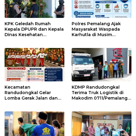
KPK Geledah Rumah
Polres Pemalang Ajak
Kepala DPUPR dan Kepala
Masyarakat Waspada
Dinas Kesehatan
Karhutla di Musim
Pemalang
Kemarau
Kecamatan
KDMP Randudongkal
Randudongkal Gelar
Terima Truk Logistik di
Lomba Gerak Jalan dan
Makodim 0711/Pemalang
Gobak Sodor Meriahkan
untuk Perkuat Distribusi
HUT RI ke-81
Desa