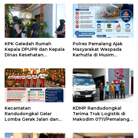
KPK Geledah Rumah
Polres Pemalang Ajak
Kepala DPUPR dan Kepala
Masyarakat Waspada
Dinas Kesehatan
Karhutla di Musim
Pemalang
Kemarau
Kecamatan
KDMP Randudongkal
Randudongkal Gelar
Terima Truk Logistik di
Lomba Gerak Jalan dan
Makodim 0711/Pemalang
Gobak Sodor Meriahkan
untuk Perkuat Distribusi
HUT RI ke-81
Desa