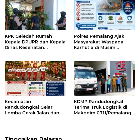
KPK Geledah Rumah
Polres Pemalang Ajak
Kepala DPUPR dan Kepala
Masyarakat Waspada
Dinas Kesehatan
Karhutla di Musim
Pemalang
Kemarau
Kecamatan
KDMP Randudongkal
Randudongkal Gelar
Terima Truk Logistik di
Lomba Gerak Jalan dan
Makodim 0711/Pemalang
Gobak Sodor Meriahkan
untuk Perkuat Distribusi
HUT RI ke-81
Desa
Tinggalkan Balasan