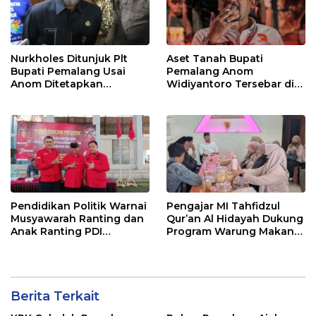
Nurkholes Ditunjuk Plt
Aset Tanah Bupati
Bupati Pemalang Usai
Pemalang Anom
Anom Ditetapkan
Widiyantoro Tersebar di
Tersangka KPK
Jawa dan Bali, Jadi
Sorotan Usai OTT KPK
Pendidikan Politik Warnai
Pengajar MI Tahfidzul
Musyawarah Ranting dan
Qur’an Al Hidayah Dukung
Anak Ranting PDI
Program Warung Makan
Perjuangan Serentak se-
Gratis AMK
Kecamatan Belik
Berita Terkait