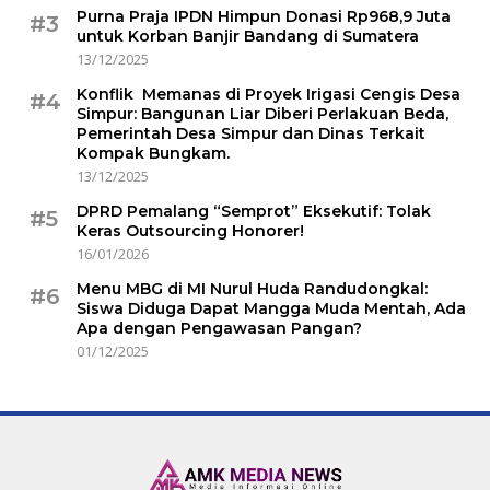
Purna Praja IPDN Himpun Donasi Rp968,9 Juta
#3
untuk Korban Banjir Bandang di Sumatera
13/12/2025
Konflik Memanas di Proyek Irigasi Cengis Desa
#4
Simpur: Bangunan Liar Diberi Perlakuan Beda,
Pemerintah Desa Simpur dan Dinas Terkait
Kompak Bungkam.
13/12/2025
DPRD Pemalang “Semprot” Eksekutif: Tolak
#5
Keras Outsourcing Honorer!
16/01/2026
Menu MBG di MI Nurul Huda Randudongkal:
#6
Siswa Diduga Dapat Mangga Muda Mentah, Ada
Apa dengan Pengawasan Pangan?
01/12/2025