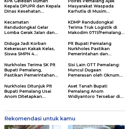
KPK Geledah Rumah
Polres Pemalang Ajak
Kepala DPUPR dan Kepala
Masyarakat Waspada
Dinas Kesehatan
Karhutla di Musim
Pemalang
Kemarau
Kecamatan
KDMP Randudongkal
Randudongkal Gelar
Terima Truk Logistik di
Lomba Gerak Jalan dan
Makodim 0711/Pemalang
Gobak Sodor Meriahkan
untuk Perkuat Distribusi
HUT RI ke-81
Desa
Diduga Jadi Korban
Plt Bupati Pemalang
Kekerasan Kakak Kelas,
Nurkholes Pastikan
Siswa SMPN 4
Pemerintahan dan
Randudongkal Meninggal
Pelayanan Publik Tetap
Dunia
Berjalan
Nurkholes Terima SK Plt
Sisi Lain OTT Pemalang:
Bupati Pemalang,
Muncul Dugaan
Pastikan Pemerintahan
Pemerasan oleh Oknum
Tetap Berjalan
Pegawai KPK
Nurkholes Ditunjuk Plt
Aset Tanah Bupati
Bupati Pemalang Usai
Pemalang Anom
Anom Ditetapkan
Widiyantoro Tersebar di
Tersangka KPK
Jawa dan Bali, Jadi
Sorotan Usai OTT KPK
Rekomendasi untuk kamu