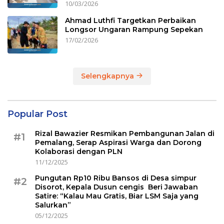
10/03/2026
Ahmad Luthfi Targetkan Perbaikan
Longsor Ungaran Rampung Sepekan
17/02/2026
Selengkapnya
Popular Post
Rizal Bawazier Resmikan Pembangunan Jalan di
#1
Pemalang, Serap Aspirasi Warga dan Dorong
Kolaborasi dengan PLN
11/12/2025
Pungutan Rp10 Ribu Bansos di Desa simpur
#2
Disorot, Kepala Dusun cengis Beri Jawaban
Satire: “Kalau Mau Gratis, Biar LSM Saja yang
Salurkan”
05/12/2025