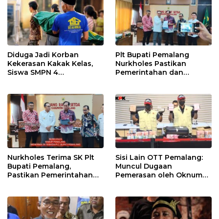
Diduga Jadi Korban
Plt Bupati Pemalang
Kekerasan Kakak Kelas,
Nurkholes Pastikan
Siswa SMPN 4
Pemerintahan dan
Randudongkal Meninggal
Pelayanan Publik Tetap
Dunia
Berjalan
Nurkholes Terima SK Plt
Sisi Lain OTT Pemalang:
Bupati Pemalang,
Muncul Dugaan
Pastikan Pemerintahan
Pemerasan oleh Oknum
Tetap Berjalan
Pegawai KPK