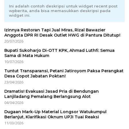
Ini adalah contoh deskripsi untuk widget recent post
wpberita, anda bisa memasukkan deskripsi pada
widget ini.
Izinnya Restoran Tapi Jual Miras, Rizal Bawazier
Anggota DPR RI Desak Outlet HWG di Pantura Ditutup!
20/07/2026
Bupati Sukoharjo Di-OTT KPK, Ahmad Luthfi: Semua
Sama di Mata Hukum
10/07/2026
Tuntut Transparansi, Petani Jatiroyom Paksa Perangkat
Desa Copot Jabatan Poktan!
23/04/2026
Dramatis! Evakuasi Jasad Pria di Bendungan
Lanjiladang Pemalang Berlangsung Alot
04/04/2026
Dugaan Mark-Up Material Longsor Watukumpul
Berlanjut, Klarifikasi Oknum UPJI Tuai Reaksi
11/03/2026