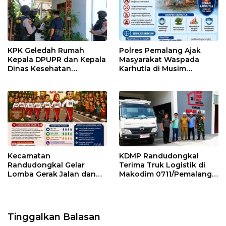
KPK Geledah Rumah
Polres Pemalang Ajak
Kepala DPUPR dan Kepala
Masyarakat Waspada
Dinas Kesehatan
Karhutla di Musim
Pemalang
Kemarau
Kecamatan
KDMP Randudongkal
Randudongkal Gelar
Terima Truk Logistik di
Lomba Gerak Jalan dan
Makodim 0711/Pemalang
Gobak Sodor Meriahkan
untuk Perkuat Distribusi
HUT RI ke-81
Desa
Tinggalkan Balasan