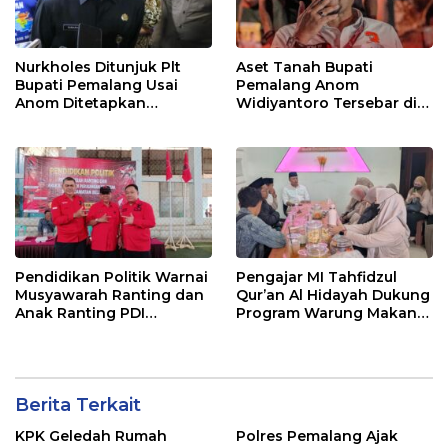
Nurkholes Ditunjuk Plt
Aset Tanah Bupati
Bupati Pemalang Usai
Pemalang Anom
Anom Ditetapkan
Widiyantoro Tersebar di
Tersangka KPK
Jawa dan Bali, Jadi
Sorotan Usai OTT KPK
Pendidikan Politik Warnai
Pengajar MI Tahfidzul
Musyawarah Ranting dan
Qur’an Al Hidayah Dukung
Anak Ranting PDI
Program Warung Makan
Perjuangan Serentak se-
Gratis AMK
Kecamatan Belik
Berita Terkait
KPK Geledah Rumah
Polres Pemalang Ajak