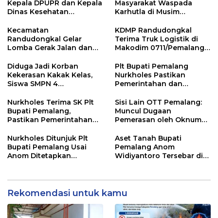
Kepala DPUPR dan Kepala
Masyarakat Waspada
Dinas Kesehatan
Karhutla di Musim
Pemalang
Kemarau
Kecamatan
KDMP Randudongkal
Randudongkal Gelar
Terima Truk Logistik di
Lomba Gerak Jalan dan
Makodim 0711/Pemalang
Gobak Sodor Meriahkan
untuk Perkuat Distribusi
HUT RI ke-81
Desa
Diduga Jadi Korban
Plt Bupati Pemalang
Kekerasan Kakak Kelas,
Nurkholes Pastikan
Siswa SMPN 4
Pemerintahan dan
Randudongkal Meninggal
Pelayanan Publik Tetap
Dunia
Berjalan
Nurkholes Terima SK Plt
Sisi Lain OTT Pemalang:
Bupati Pemalang,
Muncul Dugaan
Pastikan Pemerintahan
Pemerasan oleh Oknum
Tetap Berjalan
Pegawai KPK
Nurkholes Ditunjuk Plt
Aset Tanah Bupati
Bupati Pemalang Usai
Pemalang Anom
Anom Ditetapkan
Widiyantoro Tersebar di
Tersangka KPK
Jawa dan Bali, Jadi
Sorotan Usai OTT KPK
Rekomendasi untuk kamu