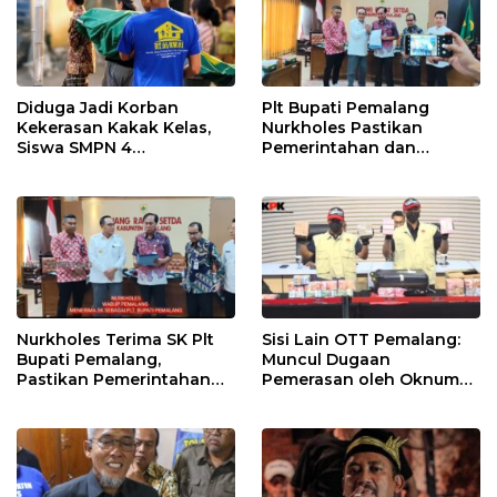
Diduga Jadi Korban
Plt Bupati Pemalang
Kekerasan Kakak Kelas,
Nurkholes Pastikan
Siswa SMPN 4
Pemerintahan dan
Randudongkal Meninggal
Pelayanan Publik Tetap
Dunia
Berjalan
Nurkholes Terima SK Plt
Sisi Lain OTT Pemalang:
Bupati Pemalang,
Muncul Dugaan
Pastikan Pemerintahan
Pemerasan oleh Oknum
Tetap Berjalan
Pegawai KPK