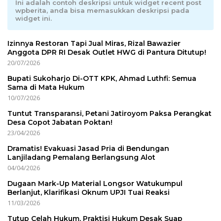
Ini adalah contoh deskripsi untuk widget recent post
wpberita, anda bisa memasukkan deskripsi pada
widget ini.
Izinnya Restoran Tapi Jual Miras, Rizal Bawazier
Anggota DPR RI Desak Outlet HWG di Pantura Ditutup!
20/07/2026
Bupati Sukoharjo Di-OTT KPK, Ahmad Luthfi: Semua
Sama di Mata Hukum
10/07/2026
Tuntut Transparansi, Petani Jatiroyom Paksa Perangkat
Desa Copot Jabatan Poktan!
23/04/2026
Dramatis! Evakuasi Jasad Pria di Bendungan
Lanjiladang Pemalang Berlangsung Alot
04/04/2026
Dugaan Mark-Up Material Longsor Watukumpul
Berlanjut, Klarifikasi Oknum UPJI Tuai Reaksi
11/03/2026
Tutup Celah Hukum, Praktisi Hukum Desak Suap