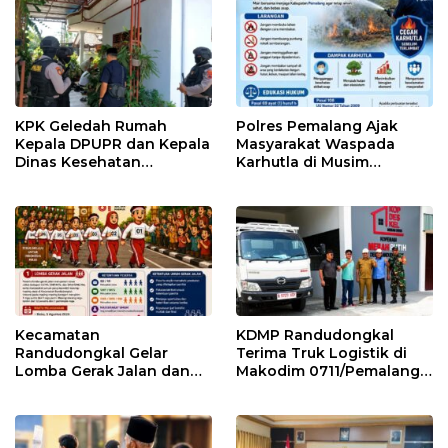
KPK Geledah Rumah
Polres Pemalang Ajak
Kepala DPUPR dan Kepala
Masyarakat Waspada
Dinas Kesehatan
Karhutla di Musim
Pemalang
Kemarau
Kecamatan
KDMP Randudongkal
Randudongkal Gelar
Terima Truk Logistik di
Lomba Gerak Jalan dan
Makodim 0711/Pemalang
Gobak Sodor Meriahkan
untuk Perkuat Distribusi
HUT RI ke-81
Desa