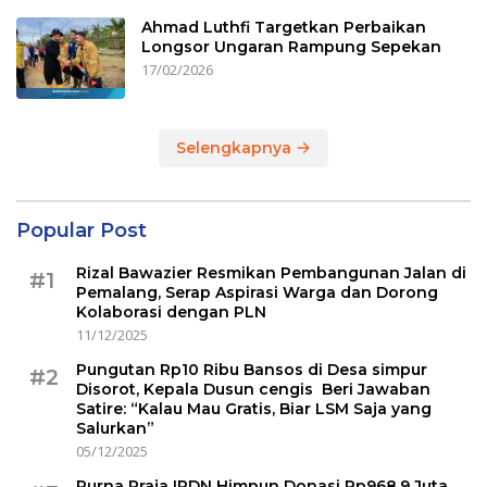
Ahmad Luthfi Targetkan Perbaikan
Longsor Ungaran Rampung Sepekan
17/02/2026
Selengkapnya
Popular Post
Rizal Bawazier Resmikan Pembangunan Jalan di
#1
Pemalang, Serap Aspirasi Warga dan Dorong
Kolaborasi dengan PLN
11/12/2025
Pungutan Rp10 Ribu Bansos di Desa simpur
#2
Disorot, Kepala Dusun cengis Beri Jawaban
Satire: “Kalau Mau Gratis, Biar LSM Saja yang
Salurkan”
05/12/2025
Purna Praja IPDN Himpun Donasi Rp968,9 Juta