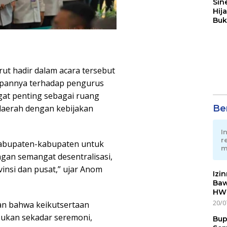
Sin
Hij
Buk
May
ut hadir dalam acara tersebut
apannya terhadap pengurus
gat penting sebagai ruang
Ber
daerah dengan kebijakan
I
r
 kabupaten-kabupaten untuk
m
an semangat desentralisasi,
insi dan pusat,” ujar Anom
Izi
Baw
HWG
20/0
n bahwa keikutsertaan
bukan sekadar seremoni,
Bup