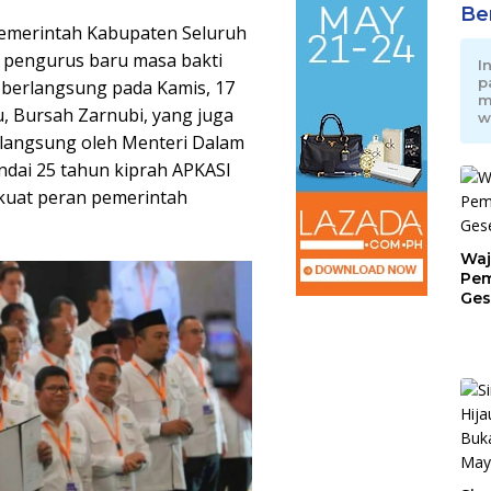
Be
emerintah Kabupaten Seluruh
 pengurus baru masa bakti
I
p
 berlangsung pada Kamis, 17
m
, Bursah Zarnubi, yang juga
w
k langsung oleh Menteri Dalam
ndai 25 tahun kiprah APKASI
kuat peran pemerintah
Waj
Pem
Ges
Jat