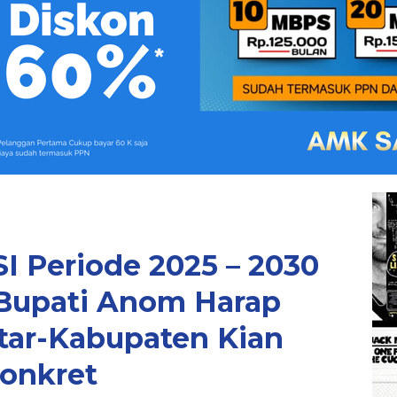
 Periode 2025 – 2030
Bupati Anom Harap
tar-Kabupaten Kian
onkret