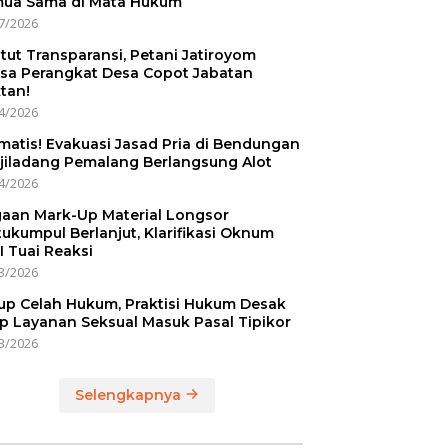
ua Sama di Mata Hukum
7/2026
tut Transparansi, Petani Jatiroyom
sa Perangkat Desa Copot Jabatan
tan!
4/2026
matis! Evakuasi Jasad Pria di Bendungan
jiladang Pemalang Berlangsung Alot
4/2026
aan Mark-Up Material Longsor
ukumpul Berlanjut, Klarifikasi Oknum
I Tuai Reaksi
3/2026
up Celah Hukum, Praktisi Hukum Desak
p Layanan Seksual Masuk Pasal Tipikor
3/2026
Selengkapnya