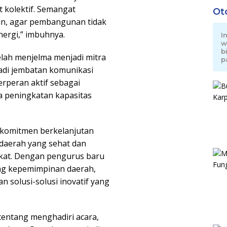
at kolektif. Semangat
Ot
an, agar pembangunan tidak
inergi,” imbuhnya.
I
w
b
elah menjelma menjadi mitra
p
jadi jembatan komunikasi
erperan aktif sebagai
rta peningkatan kapasitas
 komitmen berkelanjutan
daerah yang sehat dan
kat. Dengan pengurus baru
ang kepemimpinan daerah,
solusi-solusi inovatif yang
tentang menghadiri acara,