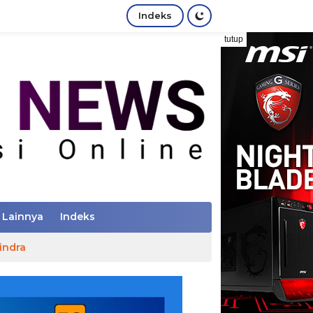
Indeks
tutup
Lainnya
Indeks
indra