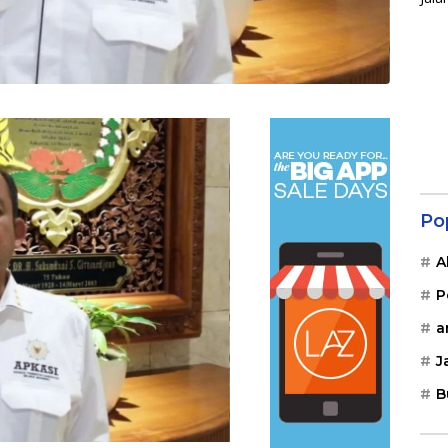
Po
A
P
a
J
B