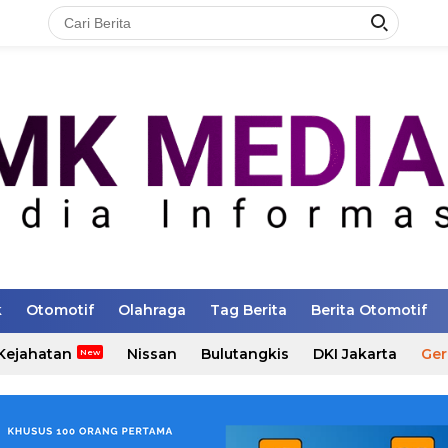
k
Otomotif
Olahraga
Tag Berita
Berita Otomotif
Kejahatan
Nissan
Bulutangkis
DKI Jakarta
Ger