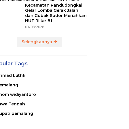
Kecamatan Randudongkal
Gelar Lomba Gerak Jalan
dan Gobak Sodor Meriahkan
HUT RI ke-81
03/08/2026
Selengkapnya
pular Tags
hmad Luthfi
emalang
nom widiyantoro
awa Tengah
upati pemalang