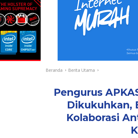
Beranda
Berita Utama
Pengurus APKASI
Dikukuhkan, 
Kolaborasi An
K