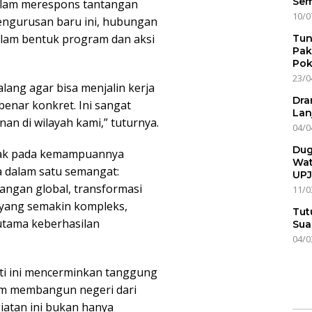
Sem
alam merespons tantangan
10/0
engurusan baru ini, hubungan
alam bentuk program dan aksi
Tun
Pak
Pok
23/0
ang agar bisa menjalin kerja
Dra
benar konkret. Ini sangat
Lan
 di wilayah kami,” tuturnya.
04/0
Dug
tak pada kemampuannya
Wat
 dalam satu semangat:
UPJ
angan global, transformasi
11/0
k yang semakin kompleks,
Tut
 utama keberhasilan
Sua
04/0
i ini mencerminkan tanggung
am membangun negeri dari
giatan ini bukan hanya