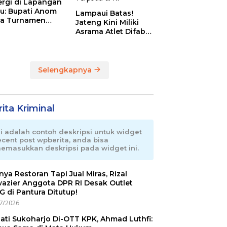
ergi di Lapangan
au: Bupati Anom
Lampaui Batas!
a Turnamen
Jateng Kini Miliki
day Cup 2026
Asrama Atlet Difabel
Tercanggih dan
Terpadu di RI
Selengkapnya
ita Kriminal
ni adalah contoh deskripsi untuk widget
ecent post wpberita, anda bisa
emasukkan deskripsi pada widget ini.
nnya Restoran Tapi Jual Miras, Rizal
azier Anggota DPR RI Desak Outlet
 di Pantura Ditutup!
7/2026
ati Sukoharjo Di-OTT KPK, Ahmad Luthfi: