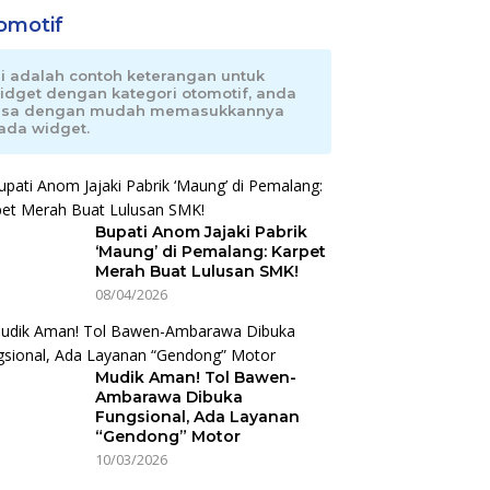
omotif
ni adalah contoh keterangan untuk
idget dengan kategori otomotif, anda
isa dengan mudah memasukkannya
ada widget.
Bupati Anom Jajaki Pabrik
‘Maung’ di Pemalang: Karpet
Merah Buat Lulusan SMK!
08/04/2026
Mudik Aman! Tol Bawen-
Ambarawa Dibuka
Fungsional, Ada Layanan
“Gendong” Motor
10/03/2026