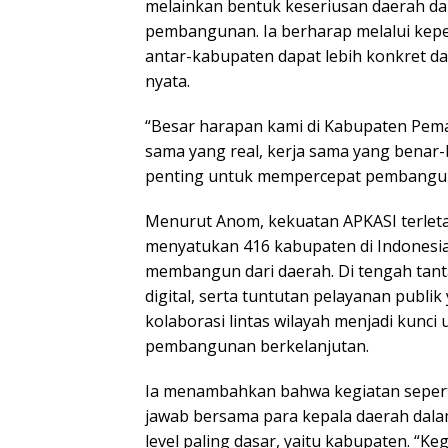
melainkan bentuk keseriusan daerah d
pembangunan. Ia berharap melalui kep
antar-kabupaten dapat lebih konkret d
nyata.
“Besar harapan kami di Kabupaten Pemal
sama yang real, kerja sama yang benar-
penting untuk mempercepat pembangunan
Menurut Anom, kekuatan APKASI terle
menyatukan 416 kabupaten di Indonesia
membangun dari daerah. Di tengah tant
digital, serta tuntutan pelayanan publi
kolaborasi lintas wilayah menjadi kunci
pembangunan berkelanjutan.
Ia menambahkan bahwa kegiatan sepert
jawab bersama para kepala daerah dal
level paling dasar, yaitu kabupaten. “Ke