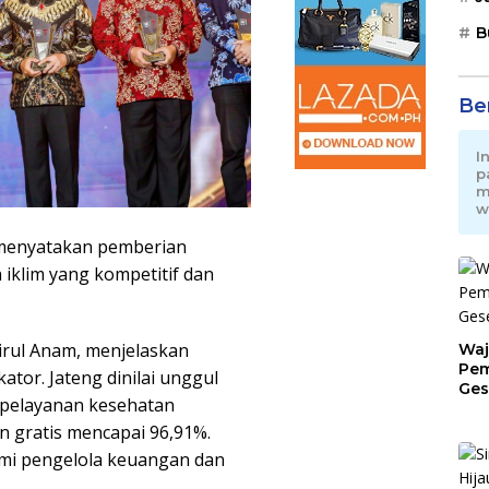
B
Be
I
p
m
w
 menyatakan pemberian
iklim yang kompetitif dan
irul Anam, menjelaskan
Waj
Pem
ator. Jateng dinilai unggul
Ges
s pelayanan kesehatan
Jat
n gratis mencapai 96,91%.
omi pengelola keuangan dan