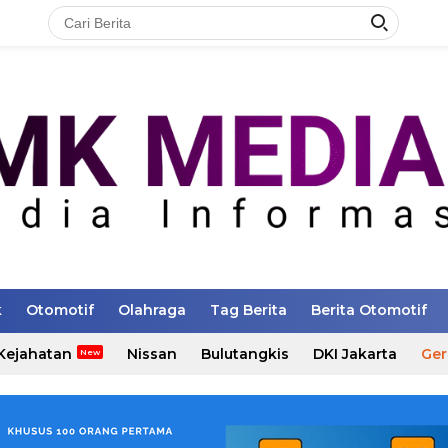
k
Otomotif
Olahraga
Tag Berita
Berita Otomotif
Kejahatan
Nissan
Bulutangkis
DKI Jakarta
Ger