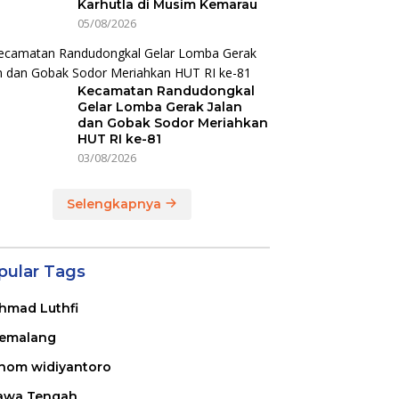
Karhutla di Musim Kemarau
05/08/2026
Kecamatan Randudongkal
Gelar Lomba Gerak Jalan
dan Gobak Sodor Meriahkan
HUT RI ke-81
03/08/2026
Selengkapnya
pular Tags
hmad Luthfi
emalang
nom widiyantoro
awa Tengah