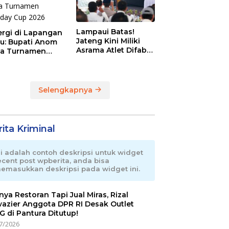
Lampaui Batas!
ergi di Lapangan
Jateng Kini Miliki
au: Bupati Anom
Asrama Atlet Difabel
a Turnamen
Tercanggih dan
day Cup 2026
Terpadu di RI
Selengkapnya
ita Kriminal
ni adalah contoh deskripsi untuk widget
ecent post wpberita, anda bisa
emasukkan deskripsi pada widget ini.
nnya Restoran Tapi Jual Miras, Rizal
azier Anggota DPR RI Desak Outlet
 di Pantura Ditutup!
7/2026