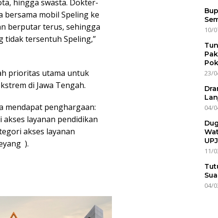
ta, hingga swasta. Dokter-
Bup
a bersama mobil Speling ke
Sem
an berputar terus, sehingga
10/0
g tidak tersentuh Speling,”
Tun
Pak
Pok
h prioritas utama untuk
23/0
kstrem di Jawa Tengah.
Dra
Lan
juga mendapat penghargaan:
04/0
akses layanan pendidikan
Dug
tegori akses layanan
Wat
UPJ
eyang ).
11/0
Tut
Sua
04/0