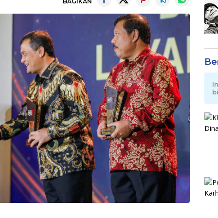
BAGIKAN
Be
I
b