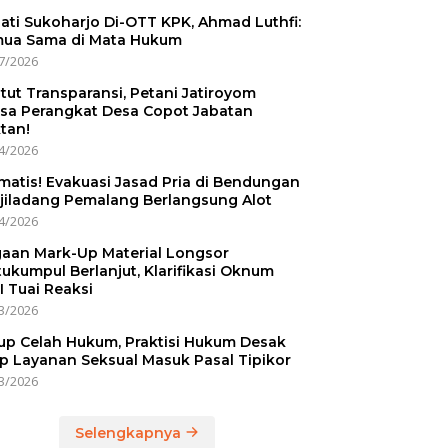
ati Sukoharjo Di-OTT KPK, Ahmad Luthfi:
ua Sama di Mata Hukum
7/2026
tut Transparansi, Petani Jatiroyom
sa Perangkat Desa Copot Jabatan
tan!
4/2026
matis! Evakuasi Jasad Pria di Bendungan
jiladang Pemalang Berlangsung Alot
4/2026
aan Mark-Up Material Longsor
ukumpul Berlanjut, Klarifikasi Oknum
I Tuai Reaksi
3/2026
up Celah Hukum, Praktisi Hukum Desak
p Layanan Seksual Masuk Pasal Tipikor
3/2026
Selengkapnya