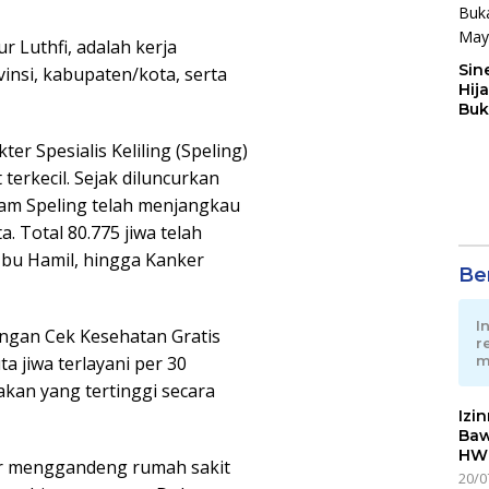
r Luthfi, adalah kerja
Sin
insi, kabupaten/kota, serta
Hij
Buk
May
r Spesialis Keliling (Speling)
erkecil. Sejak diluncurkan
am Speling telah menjangkau
. Total 80.775 jiwa telah
Ibu Hamil, hingga Kanker
Ber
I
engan Cek Kesehatan Gratis
r
m
a jiwa terlayani per 30
kan yang tertinggi secara
Izi
Baw
HWG
r menggandeng rumah sakit
20/0