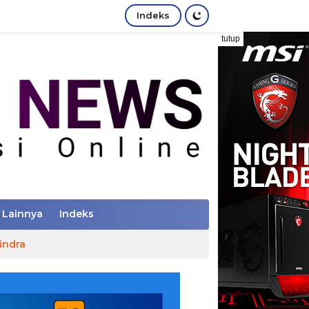
Indeks
tutup
Lainnya
Indeks
indra