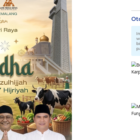
Ot
I
w
b
p