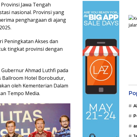
 Provinsi Jawa Tengah
tasi nasional. Provinsi yang
nerima penghargaan di ajang
2025.
ri Peningkatan Akses dan
uk tingkat provinsi dengan
h Gubernur Ahmad Luthfi pada
s Ballroom Hotel Borobudur,
arakan oleh Kementerian Dalam
Po
gan Tempo Media.
A
P
a
J