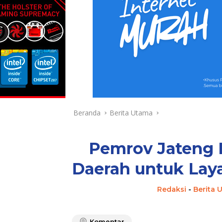
Beranda
Berita Utama
Pemrov Jateng R
Daerah untuk Lay
Redaksi
-
Berita 
Komentar