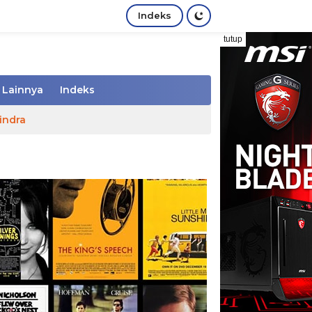
Indeks
tutup
Lainnya
Indeks
indra