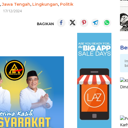
,
Jawa Tengah
,
Lingkungan
,
Politik
17/12/2024
BAGIKAN
Be
I
b