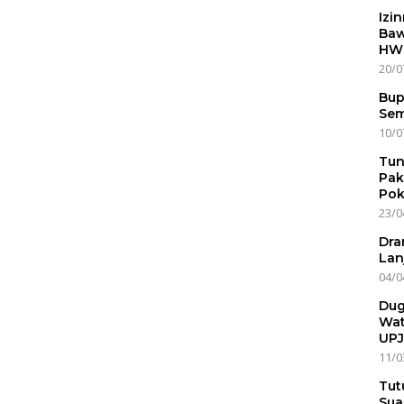
Izi
Baw
HWG
20/0
Bup
Sem
10/0
Tun
Pak
Pok
23/0
Dra
Lan
04/0
Dug
Wat
UPJ
11/0
Tut
Sua