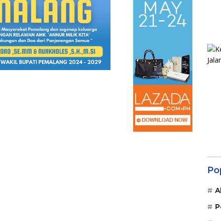
Po
A
P