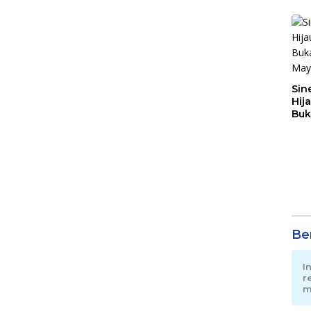
Sin
Hij
Buk
May
Ber
I
r
m