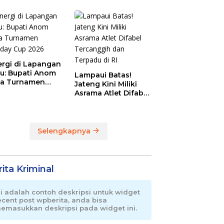
Magnet Baru
Olahraga Pemalang
ergi di Lapangan
au: Bupati Anom
Lampaui Batas!
a Turnamen
Jateng Kini Miliki
day Cup 2026
Asrama Atlet Difabel
Tercanggih dan
Terpadu di RI
Selengkapnya
ita Kriminal
ni adalah contoh deskripsi untuk widget
ecent post wpberita, anda bisa
emasukkan deskripsi pada widget ini.