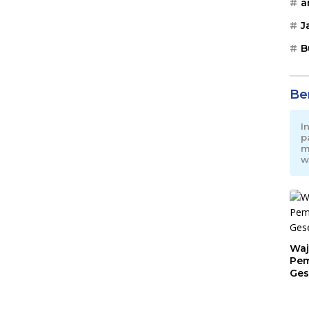
a
J
B
Be
I
p
m
w
Waj
Pem
Ges
Jat