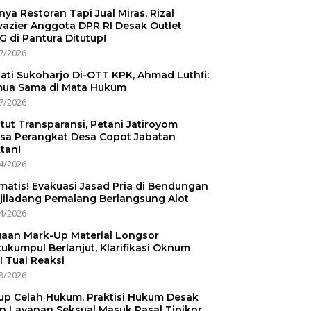
nnya Restoran Tapi Jual Miras, Rizal
azier Anggota DPR RI Desak Outlet
 di Pantura Ditutup!
7/2026
ati Sukoharjo Di-OTT KPK, Ahmad Luthfi:
ua Sama di Mata Hukum
7/2026
tut Transparansi, Petani Jatiroyom
sa Perangkat Desa Copot Jabatan
tan!
4/2026
matis! Evakuasi Jasad Pria di Bendungan
jiladang Pemalang Berlangsung Alot
4/2026
aan Mark-Up Material Longsor
ukumpul Berlanjut, Klarifikasi Oknum
I Tuai Reaksi
3/2026
up Celah Hukum, Praktisi Hukum Desak
p Layanan Seksual Masuk Pasal Tipikor