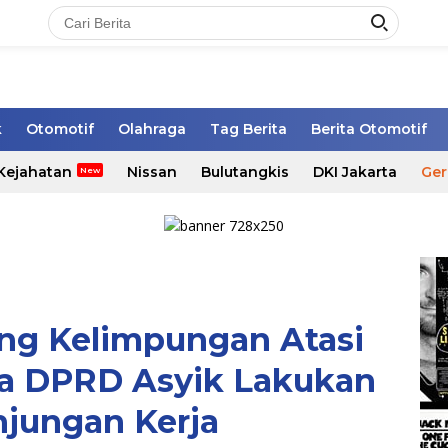
k
Otomotif
Olahraga
Tag Berita
Berita Otomotif
Kejahatan
Nissan
Bulutangkis
DKI Jakarta
Ger
g Kelimpungan Atasi
a DPRD Asyik Lakukan
njungan Kerja