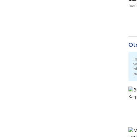
04/0
Ot
I
w
b
p