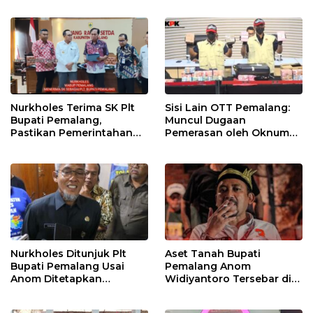
Dunia
Berjalan
Nurkholes Terima SK Plt
Sisi Lain OTT Pemalang:
Bupati Pemalang,
Muncul Dugaan
Pastikan Pemerintahan
Pemerasan oleh Oknum
Tetap Berjalan
Pegawai KPK
Nurkholes Ditunjuk Plt
Aset Tanah Bupati
Bupati Pemalang Usai
Pemalang Anom
Anom Ditetapkan
Widiyantoro Tersebar di
Tersangka KPK
Jawa dan Bali, Jadi
Sorotan Usai OTT KPK