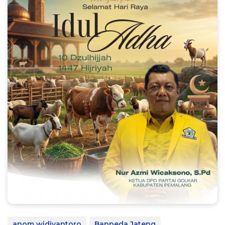
anom widiyantoro
Bappeda Jateng