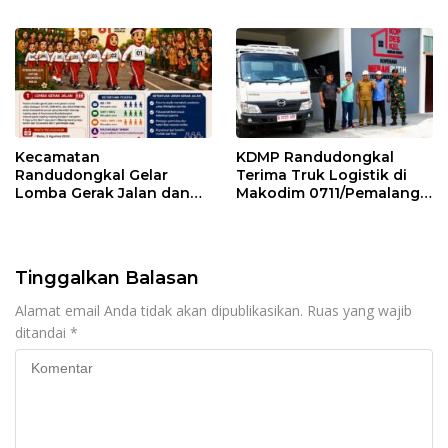
Pemalang
Kemarau
Kecamatan
KDMP Randudongkal
Randudongkal Gelar
Terima Truk Logistik di
Lomba Gerak Jalan dan
Makodim 0711/Pemalang
Gobak Sodor Meriahkan
untuk Perkuat Distribusi
HUT RI ke-81
Desa
Tinggalkan Balasan
Alamat email Anda tidak akan dipublikasikan.
Ruas yang wajib
ditandai
*