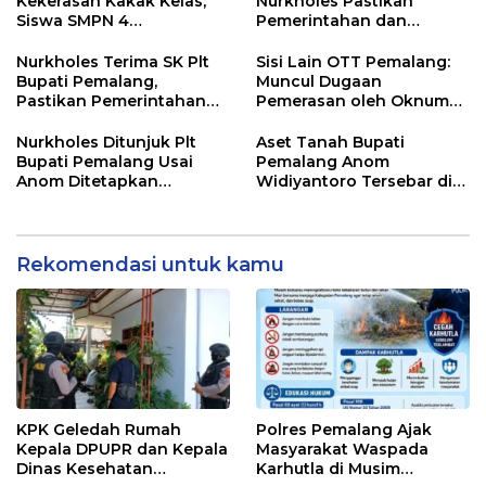
Kekerasan Kakak Kelas,
Nurkholes Pastikan
Siswa SMPN 4
Pemerintahan dan
Randudongkal Meninggal
Pelayanan Publik Tetap
Dunia
Berjalan
Nurkholes Terima SK Plt
Sisi Lain OTT Pemalang:
Bupati Pemalang,
Muncul Dugaan
Pastikan Pemerintahan
Pemerasan oleh Oknum
Tetap Berjalan
Pegawai KPK
Nurkholes Ditunjuk Plt
Aset Tanah Bupati
Bupati Pemalang Usai
Pemalang Anom
Anom Ditetapkan
Widiyantoro Tersebar di
Tersangka KPK
Jawa dan Bali, Jadi
Sorotan Usai OTT KPK
Rekomendasi untuk kamu
KPK Geledah Rumah
Polres Pemalang Ajak
Kepala DPUPR dan Kepala
Masyarakat Waspada
Dinas Kesehatan
Karhutla di Musim