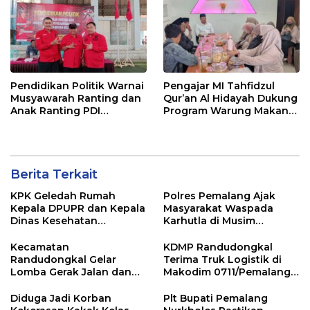
Pendidikan Politik Warnai
Pengajar MI Tahfidzul
Musyawarah Ranting dan
Qur’an Al Hidayah Dukung
Anak Ranting PDI
Program Warung Makan
Perjuangan Serentak se-
Gratis AMK
Kecamatan Belik
Berita Terkait
KPK Geledah Rumah
Polres Pemalang Ajak
Kepala DPUPR dan Kepala
Masyarakat Waspada
Dinas Kesehatan
Karhutla di Musim
Pemalang
Kemarau
Kecamatan
KDMP Randudongkal
Randudongkal Gelar
Terima Truk Logistik di
Lomba Gerak Jalan dan
Makodim 0711/Pemalang
Gobak Sodor Meriahkan
untuk Perkuat Distribusi
HUT RI ke-81
Desa
Diduga Jadi Korban
Plt Bupati Pemalang