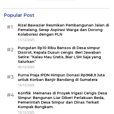
Popular Post
Rizal Bawazier Resmikan Pembangunan Jalan di
#1
Pemalang, Serap Aspirasi Warga dan Dorong
Kolaborasi dengan PLN
11/12/2025
Pungutan Rp10 Ribu Bansos di Desa simpur
#2
Disorot, Kepala Dusun cengis Beri Jawaban
Satire: “Kalau Mau Gratis, Biar LSM Saja yang
Salurkan”
05/12/2025
Purna Praja IPDN Himpun Donasi Rp968,9 Juta
#3
untuk Korban Banjir Bandang di Sumatera
13/12/2025
Konflik Memanas di Proyek Irigasi Cengis Desa
#4
Simpur: Bangunan Liar Diberi Perlakuan Beda,
Pemerintah Desa Simpur dan Dinas Terkait
Kompak Bungkam.
13/12/2025