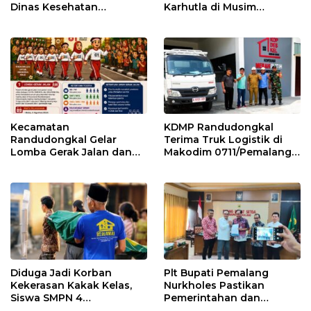
Dinas Kesehatan
Karhutla di Musim
Pemalang
Kemarau
Kecamatan
KDMP Randudongkal
Randudongkal Gelar
Terima Truk Logistik di
Lomba Gerak Jalan dan
Makodim 0711/Pemalang
Gobak Sodor Meriahkan
untuk Perkuat Distribusi
HUT RI ke-81
Desa
Diduga Jadi Korban
Plt Bupati Pemalang
Kekerasan Kakak Kelas,
Nurkholes Pastikan
Siswa SMPN 4
Pemerintahan dan
Randudongkal Meninggal
Pelayanan Publik Tetap