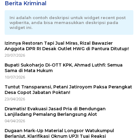
Berita Kriminal
Ini adalah contoh deskripsi untuk widget recent post
wpberita, anda bisa memasukkan deskripsi pada
widget ini.
Izinnya Restoran Tapi Jual Miras, Rizal Bawazier
Anggota DPR RI Desak Outlet HWG di Pantura Ditutup!
20/07/2026
Bupati Sukoharjo Di-OTT KPK, Ahmad Luthfi: Semua
Sama di Mata Hukum
10/07/2026
Tuntut Transparansi, Petani Jatiroyom Paksa Perangkat
Desa Copot Jabatan Poktan!
23/04/2026
Dramatis! Evakuasi Jasad Pria di Bendungan
Lanjiladang Pemalang Berlangsung Alot
04/04/2026
Dugaan Mark-Up Material Longsor Watukumpul
Berlanjut, Klarifikasi Oknum UPJI Tuai Reaksi