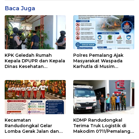
Baca Juga
KPK Geledah Rumah
Polres Pemalang Ajak
Kepala DPUPR dan Kepala
Masyarakat Waspada
Dinas Kesehatan
Karhutla di Musim
Pemalang
Kemarau
Kecamatan
KDMP Randudongkal
Randudongkal Gelar
Terima Truk Logistik di
Lomba Gerak Jalan dan
Makodim 0711/Pemalang
Gobak Sodor Meriahkan
untuk Perkuat Distribusi