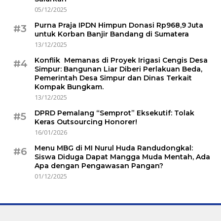
05/12/2025
Purna Praja IPDN Himpun Donasi Rp968,9 Juta
#3
untuk Korban Banjir Bandang di Sumatera
13/12/2025
Konflik Memanas di Proyek Irigasi Cengis Desa
#4
Simpur: Bangunan Liar Diberi Perlakuan Beda,
Pemerintah Desa Simpur dan Dinas Terkait
Kompak Bungkam.
13/12/2025
DPRD Pemalang “Semprot” Eksekutif: Tolak
#5
Keras Outsourcing Honorer!
16/01/2026
Menu MBG di MI Nurul Huda Randudongkal:
#6
Siswa Diduga Dapat Mangga Muda Mentah, Ada
Apa dengan Pengawasan Pangan?
01/12/2025