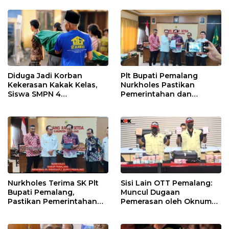
HUT RI ke-81
Desa
Diduga Jadi Korban
Plt Bupati Pemalang
Kekerasan Kakak Kelas,
Nurkholes Pastikan
Siswa SMPN 4
Pemerintahan dan
Randudongkal Meninggal
Pelayanan Publik Tetap
Dunia
Berjalan
Nurkholes Terima SK Plt
Sisi Lain OTT Pemalang:
Bupati Pemalang,
Muncul Dugaan
Pastikan Pemerintahan
Pemerasan oleh Oknum
Tetap Berjalan
Pegawai KPK