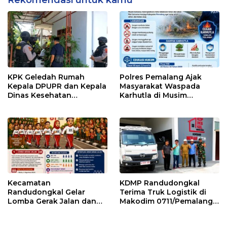
Rekomendasi untuk kamu
KPK Geledah Rumah
Polres Pemalang Ajak
Kepala DPUPR dan Kepala
Masyarakat Waspada
Dinas Kesehatan
Karhutla di Musim
Pemalang
Kemarau
Kecamatan
KDMP Randudongkal
Randudongkal Gelar
Terima Truk Logistik di
Lomba Gerak Jalan dan
Makodim 0711/Pemalang
Gobak Sodor Meriahkan
untuk Perkuat Distribusi
HUT RI ke-81
Desa