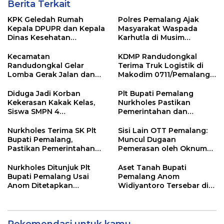
Berita Terkait
KPK Geledah Rumah
Polres Pemalang Ajak
Kepala DPUPR dan Kepala
Masyarakat Waspada
Dinas Kesehatan
Karhutla di Musim
Pemalang
Kemarau
Kecamatan
KDMP Randudongkal
Randudongkal Gelar
Terima Truk Logistik di
Lomba Gerak Jalan dan
Makodim 0711/Pemalang
Gobak Sodor Meriahkan
untuk Perkuat Distribusi
HUT RI ke-81
Desa
Diduga Jadi Korban
Plt Bupati Pemalang
Kekerasan Kakak Kelas,
Nurkholes Pastikan
Siswa SMPN 4
Pemerintahan dan
Randudongkal Meninggal
Pelayanan Publik Tetap
Dunia
Berjalan
Nurkholes Terima SK Plt
Sisi Lain OTT Pemalang:
Bupati Pemalang,
Muncul Dugaan
Pastikan Pemerintahan
Pemerasan oleh Oknum
Tetap Berjalan
Pegawai KPK
Nurkholes Ditunjuk Plt
Aset Tanah Bupati
Bupati Pemalang Usai
Pemalang Anom
Anom Ditetapkan
Widiyantoro Tersebar di
Tersangka KPK
Jawa dan Bali, Jadi
Sorotan Usai OTT KPK