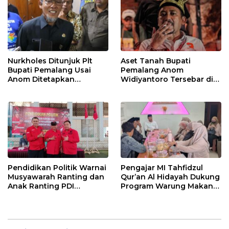
Nurkholes Ditunjuk Plt
Aset Tanah Bupati
Bupati Pemalang Usai
Pemalang Anom
Anom Ditetapkan
Widiyantoro Tersebar di
Tersangka KPK
Jawa dan Bali, Jadi
Sorotan Usai OTT KPK
Pendidikan Politik Warnai
Pengajar MI Tahfidzul
Musyawarah Ranting dan
Qur’an Al Hidayah Dukung
Anak Ranting PDI
Program Warung Makan
Perjuangan Serentak se-
Gratis AMK
Kecamatan Belik