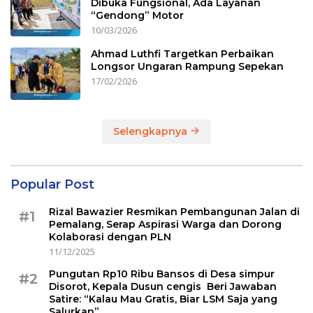
Dibuka Fungsional, Ada Layanan
“Gendong” Motor
10/03/2026
Ahmad Luthfi Targetkan Perbaikan
Longsor Ungaran Rampung Sepekan
17/02/2026
Selengkapnya
Popular Post
Rizal Bawazier Resmikan Pembangunan Jalan di
#1
Pemalang, Serap Aspirasi Warga dan Dorong
Kolaborasi dengan PLN
11/12/2025
Pungutan Rp10 Ribu Bansos di Desa simpur
#2
Disorot, Kepala Dusun cengis Beri Jawaban
Satire: “Kalau Mau Gratis, Biar LSM Saja yang
Salurkan”