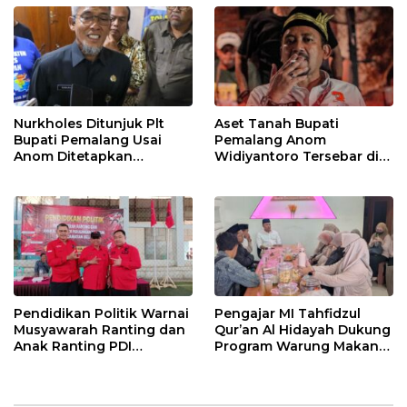
Nurkholes Ditunjuk Plt
Aset Tanah Bupati
Bupati Pemalang Usai
Pemalang Anom
Anom Ditetapkan
Widiyantoro Tersebar di
Tersangka KPK
Jawa dan Bali, Jadi
Sorotan Usai OTT KPK
Pendidikan Politik Warnai
Pengajar MI Tahfidzul
Musyawarah Ranting dan
Qur’an Al Hidayah Dukung
Anak Ranting PDI
Program Warung Makan
Perjuangan Serentak se-
Gratis AMK
Kecamatan Belik