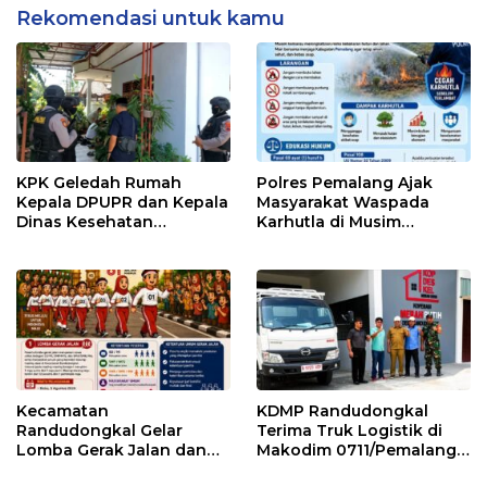
Rekomendasi untuk kamu
KPK Geledah Rumah
Polres Pemalang Ajak
Kepala DPUPR dan Kepala
Masyarakat Waspada
Dinas Kesehatan
Karhutla di Musim
Pemalang
Kemarau
Kecamatan
KDMP Randudongkal
Randudongkal Gelar
Terima Truk Logistik di
Lomba Gerak Jalan dan
Makodim 0711/Pemalang
Gobak Sodor Meriahkan
untuk Perkuat Distribusi