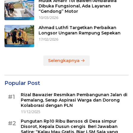
Mudik Aman! Tol Bawen-Ambarawa
Dibuka Fungsional, Ada Layanan
“Gendong” Motor
10/03/2026
Ahmad Luthfi Targetkan Perbaikan
Longsor Ungaran Rampung Sepekan
17/02/2026
Selengkapnya
Popular Post
Rizal Bawazier Resmikan Pembangunan Jalan di
#1
Pemalang, Serap Aspirasi Warga dan Dorong
Kolaborasi dengan PLN
11/12/2025
Pungutan Rp10 Ribu Bansos di Desa simpur
#2
Disorot, Kepala Dusun cengis Beri Jawaban
Satire: “Kalau Mau Gratis, Biar LSM Saja yang