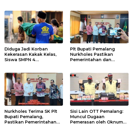
Gobak Sodor Meriahkan
untuk Perkuat Distribusi
HUT RI ke-81
Desa
Diduga Jadi Korban
Plt Bupati Pemalang
Kekerasan Kakak Kelas,
Nurkholes Pastikan
Siswa SMPN 4
Pemerintahan dan
Randudongkal Meninggal
Pelayanan Publik Tetap
Dunia
Berjalan
Nurkholes Terima SK Plt
Sisi Lain OTT Pemalang:
Bupati Pemalang,
Muncul Dugaan
Pastikan Pemerintahan
Pemerasan oleh Oknum
Tetap Berjalan
Pegawai KPK