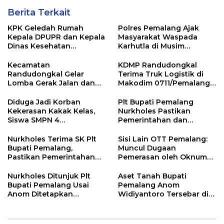
Berita Terkait
KPK Geledah Rumah
Polres Pemalang Ajak
Kepala DPUPR dan Kepala
Masyarakat Waspada
Dinas Kesehatan
Karhutla di Musim
Pemalang
Kemarau
Kecamatan
KDMP Randudongkal
Randudongkal Gelar
Terima Truk Logistik di
Lomba Gerak Jalan dan
Makodim 0711/Pemalang
Gobak Sodor Meriahkan
untuk Perkuat Distribusi
HUT RI ke-81
Desa
Diduga Jadi Korban
Plt Bupati Pemalang
Kekerasan Kakak Kelas,
Nurkholes Pastikan
Siswa SMPN 4
Pemerintahan dan
Randudongkal Meninggal
Pelayanan Publik Tetap
Dunia
Berjalan
Nurkholes Terima SK Plt
Sisi Lain OTT Pemalang:
Bupati Pemalang,
Muncul Dugaan
Pastikan Pemerintahan
Pemerasan oleh Oknum
Tetap Berjalan
Pegawai KPK
Nurkholes Ditunjuk Plt
Aset Tanah Bupati
Bupati Pemalang Usai
Pemalang Anom
Anom Ditetapkan
Widiyantoro Tersebar di
Tersangka KPK
Jawa dan Bali, Jadi
Sorotan Usai OTT KPK