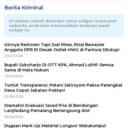
Berita Kriminal
Ini adalah contoh deskripsi untuk widget recent post
wpberita, anda bisa memasukkan deskripsi pada
widget ini.
Izinnya Restoran Tapi Jual Miras, Rizal Bawazier
Anggota DPR RI Desak Outlet HWG di Pantura Ditutup!
20/07/2026
Bupati Sukoharjo Di-OTT KPK, Ahmad Luthfi: Semua
Sama di Mata Hukum
10/07/2026
Tuntut Transparansi, Petani Jatiroyom Paksa Perangkat
Desa Copot Jabatan Poktan!
23/04/2026
Dramatis! Evakuasi Jasad Pria di Bendungan
Lanjiladang Pemalang Berlangsung Alot
04/04/2026
Dugaan Mark-Up Material Longsor Watukumpul