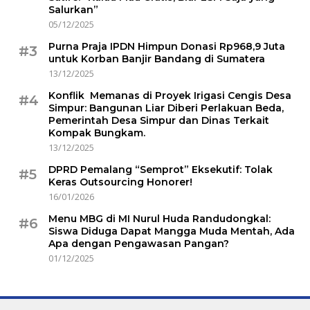
Salurkan”
05/12/2025
Purna Praja IPDN Himpun Donasi Rp968,9 Juta
#3
untuk Korban Banjir Bandang di Sumatera
13/12/2025
Konflik Memanas di Proyek Irigasi Cengis Desa
#4
Simpur: Bangunan Liar Diberi Perlakuan Beda,
Pemerintah Desa Simpur dan Dinas Terkait
Kompak Bungkam.
13/12/2025
DPRD Pemalang “Semprot” Eksekutif: Tolak
#5
Keras Outsourcing Honorer!
16/01/2026
Menu MBG di MI Nurul Huda Randudongkal:
#6
Siswa Diduga Dapat Mangga Muda Mentah, Ada
Apa dengan Pengawasan Pangan?
01/12/2025