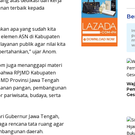
ng atas dedikasi dan kerja
nan terbaik kepada
Be
kan apa yang sudah kita
I
p
a elemen ASN di Kabupaten
m
yanan publik agar nilai kita
w
ipertahankan,” ujar Anom.
om juga menanggapi materi
bahwa RPJMD Kabupaten
JMD Provinsi Jawa Tengah
Waj
ahanan pangan, pembangunan
Pem
Ges
 pariwisata, budaya, serta
Jat
ari Gubernur Jawa Tengah,
aga rencana tata ruang agar
mbangunan daerah.