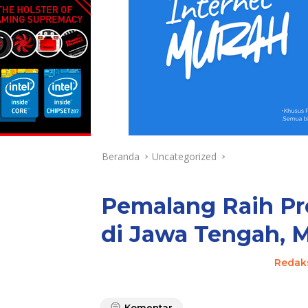
Beranda
Uncategorized
Pemalang Raih Pr
di Jawa Tengah, M
Redak
Komentar