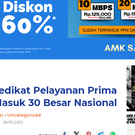
edikat Pelayanan Prima
asuk 30 Besar Nasional
si
-
Uncategorized
06/05/2025