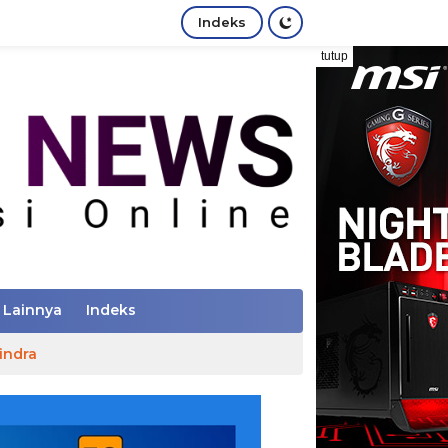
Indeks
tutup
Lainnya
Indeks
indra