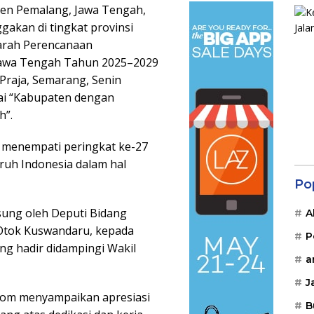
en Pemalang, Jawa Tengah,
akan di tingkat provinsi
arah Perencanaan
Jawa Tengah Tahun 2025–2029
 Praja, Semarang, Senin
ai “Kabupaten dengan
h”.
l menempati peringkat ke-27
ruh Indonesia dalam hal
Po
sung oleh Deputi Bidang
A
Otok Kuswandaru, kepada
P
ng hadir didampingi Wakil
a
J
nom menyampaikan apresiasi
B