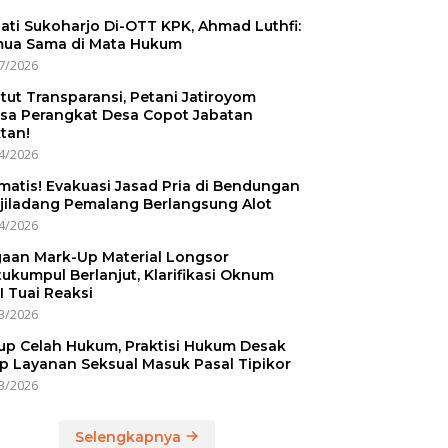
ati Sukoharjo Di-OTT KPK, Ahmad Luthfi:
ua Sama di Mata Hukum
7/2026
tut Transparansi, Petani Jatiroyom
sa Perangkat Desa Copot Jabatan
tan!
4/2026
matis! Evakuasi Jasad Pria di Bendungan
jiladang Pemalang Berlangsung Alot
4/2026
aan Mark-Up Material Longsor
ukumpul Berlanjut, Klarifikasi Oknum
I Tuai Reaksi
3/2026
up Celah Hukum, Praktisi Hukum Desak
p Layanan Seksual Masuk Pasal Tipikor
3/2026
Selengkapnya