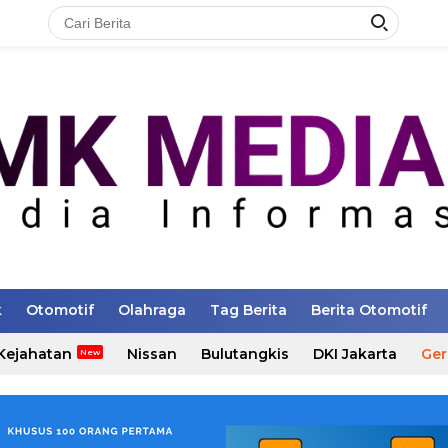
k
Otomotif
Olahraga
Tag Berita
Berita Otomotif
Kejahatan
Nissan
Bulutangkis
DKI Jakarta
Ger