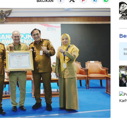
BAGIKAN
Be
I
b