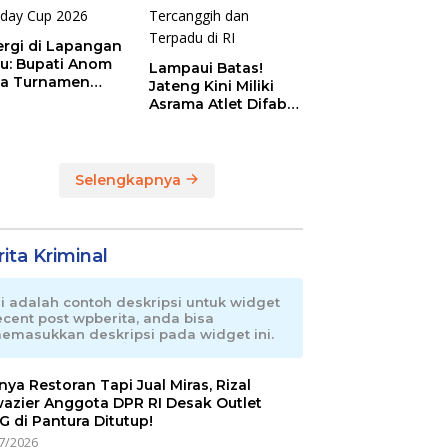
ergi di Lapangan
au: Bupati Anom
Lampaui Batas!
a Turnamen
Jateng Kini Miliki
day Cup 2026
Asrama Atlet Difabel
Tercanggih dan
Terpadu di RI
Selengkapnya
ita Kriminal
ni adalah contoh deskripsi untuk widget
ecent post wpberita, anda bisa
emasukkan deskripsi pada widget ini.
nnya Restoran Tapi Jual Miras, Rizal
azier Anggota DPR RI Desak Outlet
 di Pantura Ditutup!
7/2026