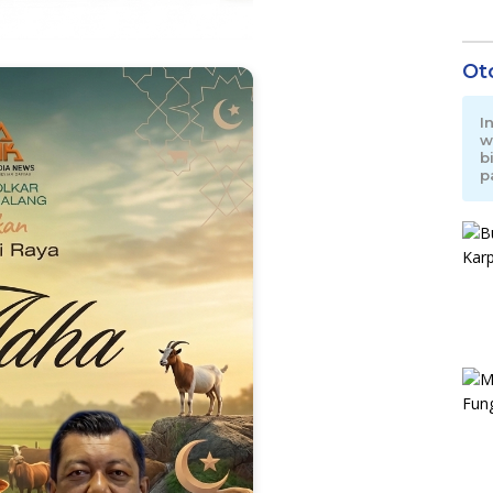
Ot
I
w
b
p