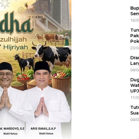
Bup
Sem
10/0
Tun
Pak
Pok
23/0
Dra
Lan
04/0
Dug
Wat
UPJ
11/0
Tut
Sua
04/0