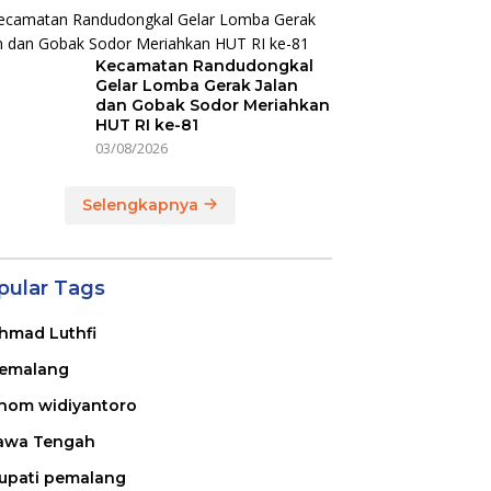
Kecamatan Randudongkal
Gelar Lomba Gerak Jalan
dan Gobak Sodor Meriahkan
HUT RI ke-81
03/08/2026
Selengkapnya
pular Tags
hmad Luthfi
emalang
nom widiyantoro
awa Tengah
upati pemalang