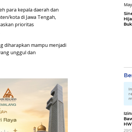
eh para kepala daerah dan
Sin
aten/kota di Jawa Tengah,
Hij
askan prioritas
Buk
May
.
ng diharapkan mampu menjadi
 yang unggul dan
Ber
I
r
m
Izi
Baw
HWG
20/0