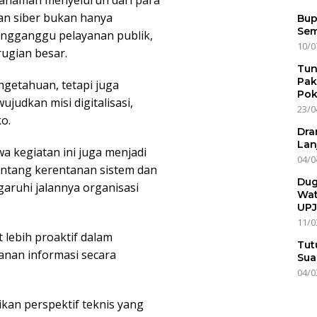
ahaman menyeluruh dari para
an siber bukan hanya
Bup
Sem
mengganggu pelayanan publik,
10/0
ugian besar.
Tun
Pak
ngetahuan, tetapi juga
Pok
judkan misi digitalisasi,
23/0
ko.
Dra
Lan
 kegiatan ini juga menjadi
04/0
entang kerentanan sistem dan
Dug
aruhi jalannya organisasi
Wat
UPJ
11/0
 lebih proaktif dalam
Tut
nan informasi secara
Sua
04/0
an perspektif teknis yang