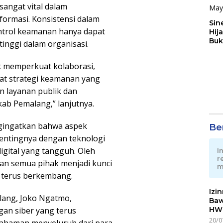
angat vital dalam
rmasi. Konsistensi dalam
Sin
ntrol keamanan hanya dapat
Hij
Buk
tinggi dalam organisasi.
May
k memperkuat kolaborasi,
t strategi keamanan yang
n layanan publik dan
ab Pemalang,” lanjutnya.
ngingatkan bahwa aspek
Ber
pentingnya dengan teknologi
gital yang tangguh. Oleh
I
r
lian semua pihak menjadi kunci
m
 terus berkembang.
Izi
lang, Joko Ngatmo,
Baw
HWG
an siber yang terus
20/0