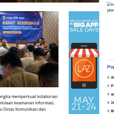
Po
A
P
a
angka memperkuat kolaborasi
elolaan keamanan informasi,
J
i Dinas Komunikasi dan
B