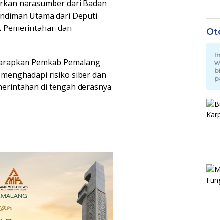
rkan narasumber dari Badan
andiman Utama dari Deputi
k Pemerintahan dan
Ot
I
iharapkan Pemkab Pemalang
w
b
 menghadapi risiko siber dan
p
erintahan di tengah derasnya