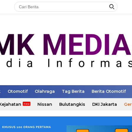
k
Otomotif
Olahraga
Tag Berita
Berita Otomotif
Kejahatan
Nissan
Bulutangkis
DKI Jakarta
Ger