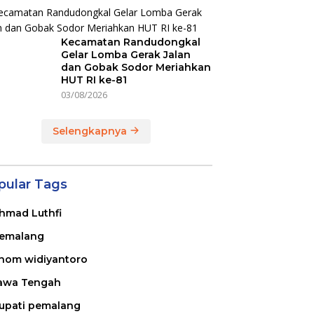
Kecamatan Randudongkal
Gelar Lomba Gerak Jalan
dan Gobak Sodor Meriahkan
HUT RI ke-81
03/08/2026
Selengkapnya
pular Tags
hmad Luthfi
emalang
nom widiyantoro
awa Tengah
upati pemalang