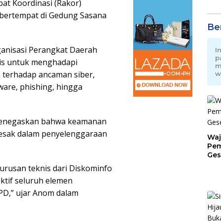
at Koordinasi (Rakor)
, bertempat di Gedung Sasana
Be
ganisasi Perangkat Daerah
I
p
gis untuk menghadapi
m
n terhadap ancaman siber,
w
ware, phishing, hingga
menegaskan bahwa keamanan
desak dalam penyelenggaraan
Waj
Pem
Ges
Jat
 urusan teknis dari Diskominfo
ktif seluruh elemen
PD,” ujar Anom dalam