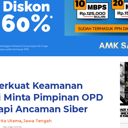
erkuat Keamanan
i Minta Pimpinan OPD
pi Ancaman Siber
rita Utama
,
Jawa Tengah
05/08/2025