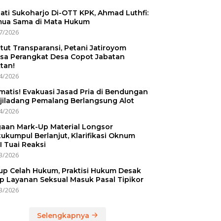
ati Sukoharjo Di-OTT KPK, Ahmad Luthfi:
ua Sama di Mata Hukum
7/2026
tut Transparansi, Petani Jatiroyom
sa Perangkat Desa Copot Jabatan
tan!
4/2026
matis! Evakuasi Jasad Pria di Bendungan
jiladang Pemalang Berlangsung Alot
4/2026
aan Mark-Up Material Longsor
ukumpul Berlanjut, Klarifikasi Oknum
I Tuai Reaksi
3/2026
up Celah Hukum, Praktisi Hukum Desak
p Layanan Seksual Masuk Pasal Tipikor
3/2026
Selengkapnya