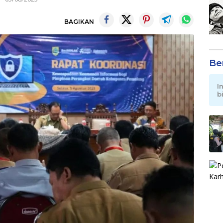
BAGIKAN
Be
I
b