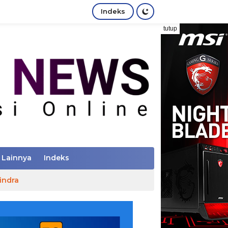
Indeks
tutup
Lainnya
Indeks
indra