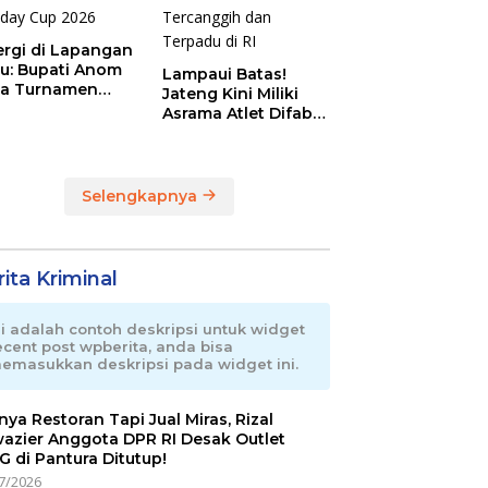
ergi di Lapangan
au: Bupati Anom
Lampaui Batas!
a Turnamen
Jateng Kini Miliki
day Cup 2026
Asrama Atlet Difabel
Tercanggih dan
Terpadu di RI
Selengkapnya
ita Kriminal
ni adalah contoh deskripsi untuk widget
ecent post wpberita, anda bisa
emasukkan deskripsi pada widget ini.
nnya Restoran Tapi Jual Miras, Rizal
azier Anggota DPR RI Desak Outlet
 di Pantura Ditutup!
7/2026