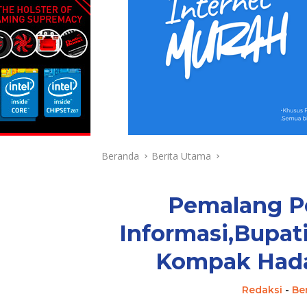
Beranda
Berita Utama
Pemalang P
Informasi,Bupat
Kompak Hada
Redaksi
-
Be