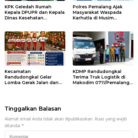
KPK Geledah Rumah
Polres Pemalang Ajak
Kepala DPUPR dan Kepala
Masyarakat Waspada
Dinas Kesehatan
Karhutla di Musim
Pemalang
Kemarau
Kecamatan
KDMP Randudongkal
Randudongkal Gelar
Terima Truk Logistik di
Lomba Gerak Jalan dan
Makodim 0711/Pemalang
Gobak Sodor Meriahkan
untuk Perkuat Distribusi
HUT RI ke-81
Desa
Tinggalkan Balasan
Alamat email Anda tidak akan dipublikasikan.
Ruas yang wajib
ditandai
*