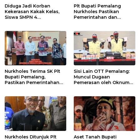
Diduga Jadi Korban
Plt Bupati Pemalang
Kekerasan Kakak Kelas,
Nurkholes Pastikan
Siswa SMPN 4
Pemerintahan dan
Randudongkal Meninggal
Pelayanan Publik Tetap
Dunia
Berjalan
Nurkholes Terima SK Plt
Sisi Lain OTT Pemalang:
Bupati Pemalang,
Muncul Dugaan
Pastikan Pemerintahan
Pemerasan oleh Oknum
Tetap Berjalan
Pegawai KPK
Nurkholes Ditunjuk Plt
Aset Tanah Bupati