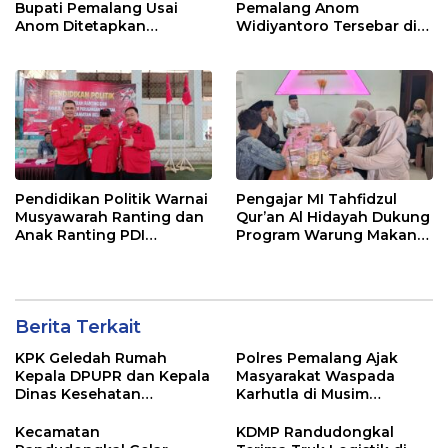
Bupati Pemalang Usai
Pemalang Anom
Anom Ditetapkan
Widiyantoro Tersebar di
Tersangka KPK
Jawa dan Bali, Jadi
Sorotan Usai OTT KPK
Pendidikan Politik Warnai
Pengajar MI Tahfidzul
Musyawarah Ranting dan
Qur’an Al Hidayah Dukung
Anak Ranting PDI
Program Warung Makan
Perjuangan Serentak se-
Gratis AMK
Kecamatan Belik
Berita Terkait
KPK Geledah Rumah
Polres Pemalang Ajak
Kepala DPUPR dan Kepala
Masyarakat Waspada
Dinas Kesehatan
Karhutla di Musim
Pemalang
Kemarau
Kecamatan
KDMP Randudongkal