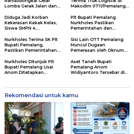
Randudongkal Gelar
Terima Truk Logistik di
Lomba Gerak Jalan dan
Makodim 0711/Pemalang
Gobak Sodor Meriahkan
untuk Perkuat Distribusi
HUT RI ke-81
Desa
Diduga Jadi Korban
Plt Bupati Pemalang
Kekerasan Kakak Kelas,
Nurkholes Pastikan
Siswa SMPN 4
Pemerintahan dan
Randudongkal Meninggal
Pelayanan Publik Tetap
Dunia
Berjalan
Nurkholes Terima SK Plt
Sisi Lain OTT Pemalang:
Bupati Pemalang,
Muncul Dugaan
Pastikan Pemerintahan
Pemerasan oleh Oknum
Tetap Berjalan
Pegawai KPK
Nurkholes Ditunjuk Plt
Aset Tanah Bupati
Bupati Pemalang Usai
Pemalang Anom
Anom Ditetapkan
Widiyantoro Tersebar di
Tersangka KPK
Jawa dan Bali, Jadi
Sorotan Usai OTT KPK
Rekomendasi untuk kamu