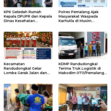
KPK Geledah Rumah
Polres Pemalang Ajak
Kepala DPUPR dan Kepala
Masyarakat Waspada
Dinas Kesehatan
Karhutla di Musim
Pemalang
Kemarau
Kecamatan
KDMP Randudongkal
Randudongkal Gelar
Terima Truk Logistik di
Lomba Gerak Jalan dan
Makodim 0711/Pemalang
Gobak Sodor Meriahkan
untuk Perkuat Distribusi
HUT RI ke-81
Desa