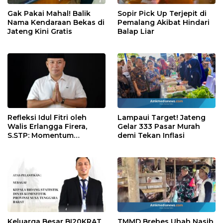
Gak Pakai Mahal! Balik
Sopir Pick Up Terjepit di
Nama Kendaraan Bekas di
Pemalang Akibat Hindari
Jateng Kini Gratis
Balap Liar
Refleksi Idul Fitri oleh
Lampaui Target! Jateng
Walis Erlangga Firera,
Gelar 333 Pasar Murah
S.STP: Momentum
demi Tekan Inflasi
Memperkuat Kepedulian
Sosial
Keluarga Besar BI20KRAT
TMMD Brebes Ubah Nasib