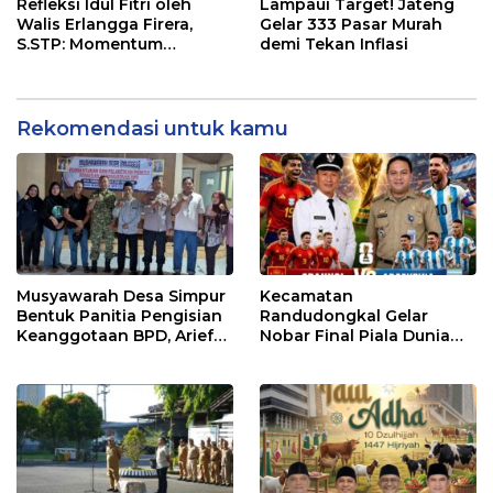
Refleksi Idul Fitri oleh
Lampaui Target! Jateng
Walis Erlangga Firera,
Gelar 333 Pasar Murah
S.STP: Momentum
demi Tekan Inflasi
Memperkuat Kepedulian
Sosial
Rekomendasi untuk kamu
Musyawarah Desa Simpur
Kecamatan
Bentuk Panitia Pengisian
Randudongkal Gelar
Keanggotaan BPD, Arief
Nobar Final Piala Dunia
Maulana Dipercaya
2026, Warga Diajak
Sebagai Ketua
Ramaikan Acara