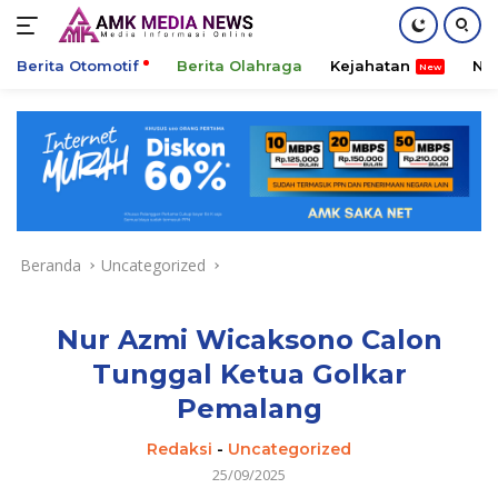
Berita Otomotif
Berita Olahraga
Kejahatan
Ni
Langsung
ke
konten
Beranda
Uncategorized
Nur Azmi Wicaksono Calon
Tunggal Ketua Golkar
Pemalang
Redaksi
-
Uncategorized
25/09/2025