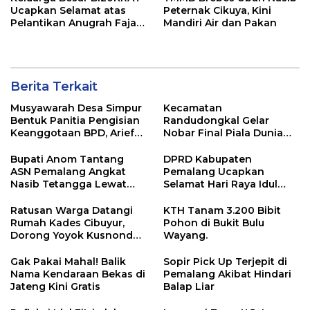
Ucapkan Selamat atas
Peternak Cikuya, Kini
Pelantikan Anugrah Fajar
Mandiri Air dan Pakan
Fahrurazie sebagai Kepala
Bidang Statistik
Diskominfotik NTB
Berita Terkait
Musyawarah Desa Simpur
Kecamatan
Bentuk Panitia Pengisian
Randudongkal Gelar
Keanggotaan BPD, Arief
Nobar Final Piala Dunia
Maulana Dipercaya
2026, Warga Diajak
Sebagai Ketua
Ramaikan Acara
Bupati Anom Tantang
DPRD Kabupaten
ASN Pemalang Angkat
Pemalang Ucapkan
Nasib Tetangga Lewat
Selamat Hari Raya Idul
“ASN Pedot”
Adha 1447 Hijriah
Ratusan Warga Datangi
KTH Tanam 3.200 Bibit
Rumah Kades Cibuyur,
Pohon di Bukit Bulu
Dorong Yoyok Kusnondo
Wayang.
Maju Kembali
Gak Pakai Mahal! Balik
Sopir Pick Up Terjepit di
Nama Kendaraan Bekas di
Pemalang Akibat Hindari
Jateng Kini Gratis
Balap Liar