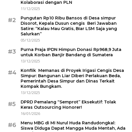
Kolaborasi dengan PLN
11/12/2025
Pungutan Rp10 Ribu Bansos di Desa simpur
#2
Disorot, Kepala Dusun cengis Beri Jawaban
Satire: “Kalau Mau Gratis, Biar LSM Saja yang
Salurkan”
05/12/2025
Purna Praja IPDN Himpun Donasi Rp968,9 Juta
#3
untuk Korban Banjir Bandang di Sumatera
13/12/2025
Konflik Memanas di Proyek Irigasi Cengis Desa
#4
Simpur: Bangunan Liar Diberi Perlakuan Beda,
Pemerintah Desa Simpur dan Dinas Terkait
Kompak Bungkam.
13/12/2025
DPRD Pemalang “Semprot” Eksekutif: Tolak
#5
Keras Outsourcing Honorer!
16/01/2026
Menu MBG di MI Nurul Huda Randudongkal:
#6
Siswa Diduga Dapat Mangga Muda Mentah, Ada