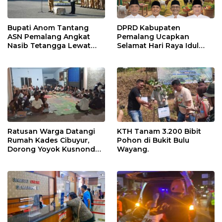
Bupati Anom Tantang
DPRD Kabupaten
ASN Pemalang Angkat
Pemalang Ucapkan
Nasib Tetangga Lewat
Selamat Hari Raya Idul
“ASN Pedot”
Adha 1447 Hijriah
Ratusan Warga Datangi
KTH Tanam 3.200 Bibit
Rumah Kades Cibuyur,
Pohon di Bukit Bulu
Dorong Yoyok Kusnondo
Wayang.
Maju Kembali