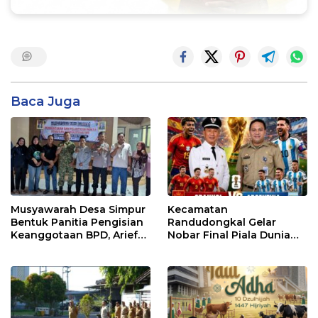
Baca Juga
Musyawarah Desa Simpur
Kecamatan
Bentuk Panitia Pengisian
Randudongkal Gelar
Keanggotaan BPD, Arief
Nobar Final Piala Dunia
Maulana Dipercaya
2026, Warga Diajak
Sebagai Ketua
Ramaikan Acara