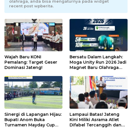
olahraga, anda bisa mengaturnya pada widget
recent post wpberita.
Wajah Baru KONI
Bersatu Dalam Langkah:
Pemalang: Target Geser
Moga Unity Run 2026 Jadi
Dominasi Jateng!
Magnet Baru Olahraga
Pemalang
Sinergi di Lapangan Hijau:
Lampaui Batas! Jateng
Bupati Anom Buka
Kini Miliki Asrama Atlet
Turnamen Mayday Cup
Difabel Tercanggih dan
2026
Terpadu di RI