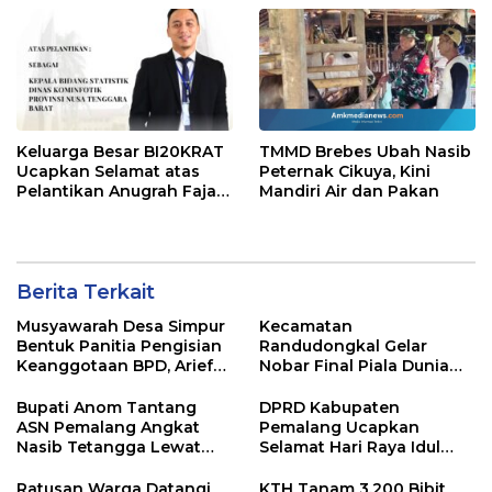
Sosial
Keluarga Besar BI20KRAT
TMMD Brebes Ubah Nasib
Ucapkan Selamat atas
Peternak Cikuya, Kini
Pelantikan Anugrah Fajar
Mandiri Air dan Pakan
Fahrurazie sebagai Kepala
Bidang Statistik
Diskominfotik NTB
Berita Terkait
Musyawarah Desa Simpur
Kecamatan
Bentuk Panitia Pengisian
Randudongkal Gelar
Keanggotaan BPD, Arief
Nobar Final Piala Dunia
Maulana Dipercaya
2026, Warga Diajak
Sebagai Ketua
Ramaikan Acara
Bupati Anom Tantang
DPRD Kabupaten
ASN Pemalang Angkat
Pemalang Ucapkan
Nasib Tetangga Lewat
Selamat Hari Raya Idul
“ASN Pedot”
Adha 1447 Hijriah
Ratusan Warga Datangi
KTH Tanam 3.200 Bibit