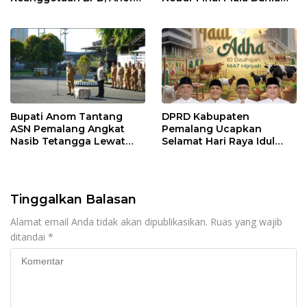
Maulana Dipercaya
2026, Warga Diajak
Sebagai Ketua
Ramaikan Acara
Bupati Anom Tantang
DPRD Kabupaten
ASN Pemalang Angkat
Pemalang Ucapkan
Nasib Tetangga Lewat
Selamat Hari Raya Idul
“ASN Pedot”
Adha 1447 Hijriah
Tinggalkan Balasan
Alamat email Anda tidak akan dipublikasikan.
Ruas yang wajib
ditandai
*