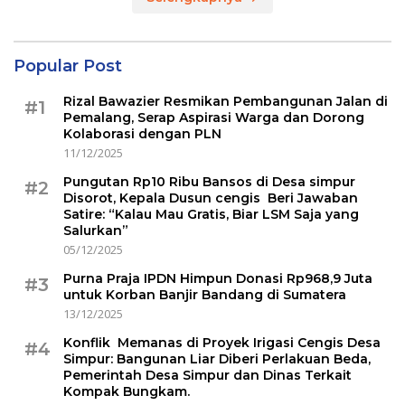
Popular Post
Rizal Bawazier Resmikan Pembangunan Jalan di
#1
Pemalang, Serap Aspirasi Warga dan Dorong
Kolaborasi dengan PLN
11/12/2025
Pungutan Rp10 Ribu Bansos di Desa simpur
#2
Disorot, Kepala Dusun cengis Beri Jawaban
Satire: “Kalau Mau Gratis, Biar LSM Saja yang
Salurkan”
05/12/2025
Purna Praja IPDN Himpun Donasi Rp968,9 Juta
#3
untuk Korban Banjir Bandang di Sumatera
13/12/2025
Konflik Memanas di Proyek Irigasi Cengis Desa
#4
Simpur: Bangunan Liar Diberi Perlakuan Beda,
Pemerintah Desa Simpur dan Dinas Terkait
Kompak Bungkam.