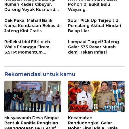
Rumah Kades Cibuyur,
Pohon di Bukit Bulu
Dorong Yoyok Kusnondo
Wayang.
Maju Kembali
Gak Pakai Mahal! Balik
Sopir Pick Up Terjepit di
Nama Kendaraan Bekas di
Pemalang Akibat Hindari
Jateng Kini Gratis
Balap Liar
Refleksi Idul Fitri oleh
Lampaui Target! Jateng
Walis Erlangga Firera,
Gelar 333 Pasar Murah
S.STP: Momentum
demi Tekan Inflasi
Memperkuat Kepedulian
Sosial
Rekomendasi untuk kamu
Musyawarah Desa Simpur
Kecamatan
Bentuk Panitia Pengisian
Randudongkal Gelar
Keanggotaan BPD, Arief
Nobar Final Piala Dunia