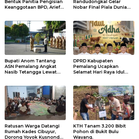
Bentuk Panitia Pengisian
Randudongkal Gelar
Keanggotaan BPD, Arief
Nobar Final Piala Dunia
Maulana Dipercaya
2026, Warga Diajak
Sebagai Ketua
Ramaikan Acara
Bupati Anom Tantang
DPRD Kabupaten
ASN Pemalang Angkat
Pemalang Ucapkan
Nasib Tetangga Lewat
Selamat Hari Raya Idul
“ASN Pedot”
Adha 1447 Hijriah
Ratusan Warga Datangi
KTH Tanam 3.200 Bibit
Rumah Kades Cibuyur,
Pohon di Bukit Bulu
Dorong Yoyok Kusnondo
Wayang.