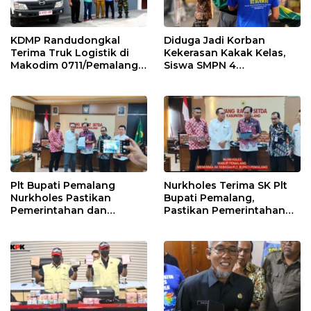
KDMP Randudongkal
Diduga Jadi Korban
Terima Truk Logistik di
Kekerasan Kakak Kelas,
Makodim 0711/Pemalang
Siswa SMPN 4
untuk Perkuat Distribusi
Randudongkal Meninggal
Desa
Dunia
Plt Bupati Pemalang
Nurkholes Terima SK Plt
Nurkholes Pastikan
Bupati Pemalang,
Pemerintahan dan
Pastikan Pemerintahan
Pelayanan Publik Tetap
Tetap Berjalan
Berjalan