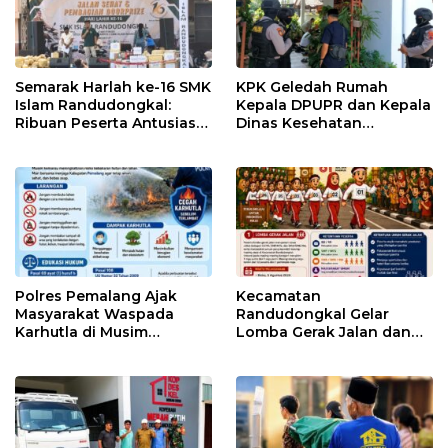
Semarak Harlah ke-16 SMK
KPK Geledah Rumah
Islam Randudongkal:
Kepala DPUPR dan Kepala
Ribuan Peserta Antusias
Dinas Kesehatan
Ikuti Jalan Sehat
Pemalang
Berhadiah Motor
Polres Pemalang Ajak
Kecamatan
Masyarakat Waspada
Randudongkal Gelar
Karhutla di Musim
Lomba Gerak Jalan dan
Kemarau
Gobak Sodor Meriahkan
HUT RI ke-81