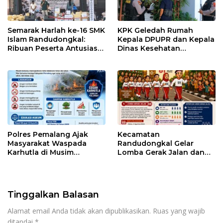
Semarak Harlah ke-16 SMK
KPK Geledah Rumah
Islam Randudongkal:
Kepala DPUPR dan Kepala
Ribuan Peserta Antusias
Dinas Kesehatan
Ikuti Jalan Sehat
Pemalang
Berhadiah Motor
Polres Pemalang Ajak
Kecamatan
Masyarakat Waspada
Randudongkal Gelar
Karhutla di Musim
Lomba Gerak Jalan dan
Kemarau
Gobak Sodor Meriahkan
HUT RI ke-81
Tinggalkan Balasan
Alamat email Anda tidak akan dipublikasikan.
Ruas yang wajib
ditandai
*