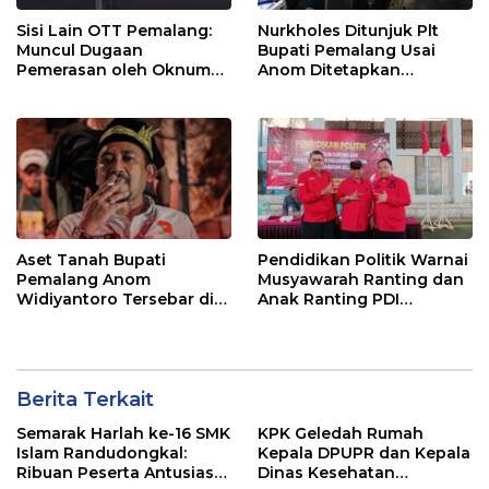
Sisi Lain OTT Pemalang:
Nurkholes Ditunjuk Plt
Muncul Dugaan
Bupati Pemalang Usai
Pemerasan oleh Oknum
Anom Ditetapkan
Pegawai KPK
Tersangka KPK
Aset Tanah Bupati
Pendidikan Politik Warnai
Pemalang Anom
Musyawarah Ranting dan
Widiyantoro Tersebar di
Anak Ranting PDI
Jawa dan Bali, Jadi
Perjuangan Serentak se-
Sorotan Usai OTT KPK
Kecamatan Belik
Berita Terkait
Semarak Harlah ke-16 SMK
KPK Geledah Rumah
Islam Randudongkal:
Kepala DPUPR dan Kepala
Ribuan Peserta Antusias
Dinas Kesehatan