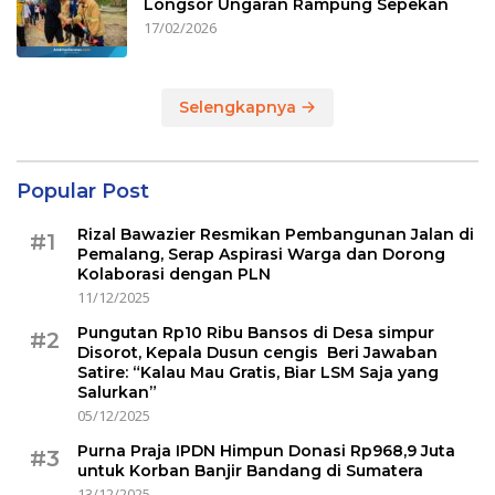
Longsor Ungaran Rampung Sepekan
17/02/2026
Selengkapnya
Popular Post
Rizal Bawazier Resmikan Pembangunan Jalan di
#1
Pemalang, Serap Aspirasi Warga dan Dorong
Kolaborasi dengan PLN
11/12/2025
Pungutan Rp10 Ribu Bansos di Desa simpur
#2
Disorot, Kepala Dusun cengis Beri Jawaban
Satire: “Kalau Mau Gratis, Biar LSM Saja yang
Salurkan”
05/12/2025
Purna Praja IPDN Himpun Donasi Rp968,9 Juta
#3
untuk Korban Banjir Bandang di Sumatera
13/12/2025