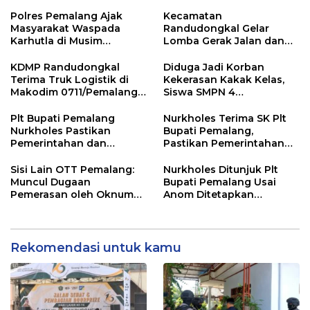
Ikuti Jalan Sehat
Pemalang
Berhadiah Motor
Polres Pemalang Ajak
Kecamatan
Masyarakat Waspada
Randudongkal Gelar
Karhutla di Musim
Lomba Gerak Jalan dan
Kemarau
Gobak Sodor Meriahkan
HUT RI ke-81
KDMP Randudongkal
Diduga Jadi Korban
Terima Truk Logistik di
Kekerasan Kakak Kelas,
Makodim 0711/Pemalang
Siswa SMPN 4
untuk Perkuat Distribusi
Randudongkal Meninggal
Desa
Dunia
Plt Bupati Pemalang
Nurkholes Terima SK Plt
Nurkholes Pastikan
Bupati Pemalang,
Pemerintahan dan
Pastikan Pemerintahan
Pelayanan Publik Tetap
Tetap Berjalan
Berjalan
Sisi Lain OTT Pemalang:
Nurkholes Ditunjuk Plt
Muncul Dugaan
Bupati Pemalang Usai
Pemerasan oleh Oknum
Anom Ditetapkan
Pegawai KPK
Tersangka KPK
Rekomendasi untuk kamu