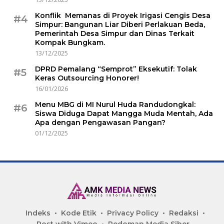
Konflik Memanas di Proyek Irigasi Cengis Desa
#4
Simpur: Bangunan Liar Diberi Perlakuan Beda,
Pemerintah Desa Simpur dan Dinas Terkait
Kompak Bungkam.
13/12/2025
DPRD Pemalang “Semprot” Eksekutif: Tolak
#5
Keras Outsourcing Honorer!
16/01/2026
Menu MBG di MI Nurul Huda Randudongkal:
#6
Siswa Diduga Dapat Mangga Muda Mentah, Ada
Apa dengan Pengawasan Pangan?
01/12/2025
Indeks
Kode Etik
Privacy Policy
Redaksi
Post with Vimeo
Pedoman Media Siber