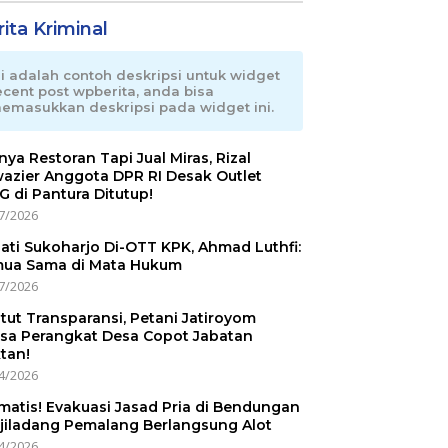
ita Kriminal
ni adalah contoh deskripsi untuk widget
ecent post wpberita, anda bisa
emasukkan deskripsi pada widget ini.
nnya Restoran Tapi Jual Miras, Rizal
azier Anggota DPR RI Desak Outlet
 di Pantura Ditutup!
7/2026
ati Sukoharjo Di-OTT KPK, Ahmad Luthfi:
ua Sama di Mata Hukum
7/2026
tut Transparansi, Petani Jatiroyom
sa Perangkat Desa Copot Jabatan
tan!
4/2026
matis! Evakuasi Jasad Pria di Bendungan
jiladang Pemalang Berlangsung Alot
4/2026