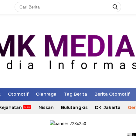
k
Otomotif
Olahraga
Tag Berita
Berita Otomotif
Kejahatan
Nissan
Bulutangkis
DKI Jakarta
Ger