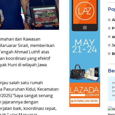
Po
A
P
a
mahan dan Kawasan
Maruarar Sirait, memberikan
J
 Tengah Ahmad Luthfi atas
B
 koordinasi yang efektif
k Huni di wilayah Jawa
Be
njau salah satu rumah
I
p
a Pasuruhan Kidul, Kecamatan
m
1/2025).“Saya sangat senang
w
n jajarannya dengan
alan baik, koordinasi cepat,
ah,” ujar Maruarar.