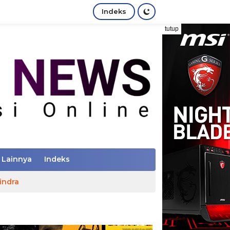
Indeks
tutup
Lainnya
Indeks
indra