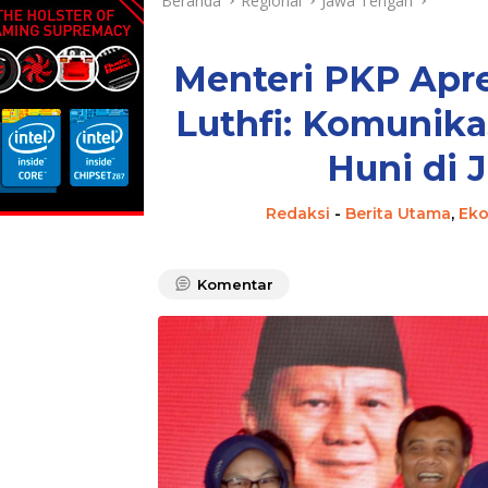
Beranda
Regional
Jawa Tengah
Menteri PKP Apr
Luthfi: Komunika
Huni di 
Redaksi
-
Berita Utama
,
Ek
Komentar