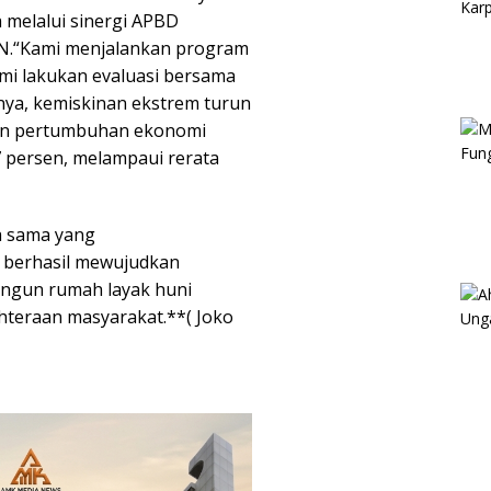
 melalui sinergi APBD
BN.“Kami menjalankan program
kami lakukan evaluasi bersama
nya, kemiskinan ekstrem turun
 dan pertumbuhan ekonomi
7 persen, melampaui rerata
a sama yang
i berhasil mewujudkan
ngun rumah layak huni
hteraan masyarakat.**( Joko