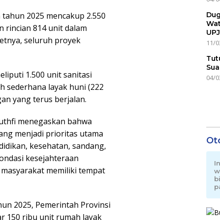
Dug
 tahun 2025 mencakup 2.550
Wat
 rincian 814 unit dalam
UPJ
getnya, seluruh proyek
11/0
Tut
Sua
iputi 1.500 unit sanitasi
04/0
ah sederhana layak huni (222
ngan yang terus berjalan.
Luthfi menegaskan bahwa
ng menjadi prioritas utama
Ot
idikan, kesehatan, sandang,
ondasi kesejahteraan
I
 masyarakat memiliki tempat
w
b
p
un 2025, Pemerintah Provinsi
r 150 ribu unit rumah layak