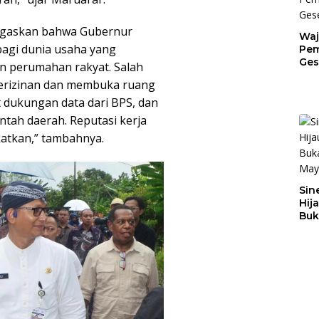
negaskan bahwa Gubernur
Waj
agi dunia usaha yang
Pem
Ges
perumahan rakyat. Salah
Jat
erizinan dan membuka ruang
t dukungan data dari BPS, dan
ntah daerah. Reputasi kerja
gkatkan,” tambahnya.
Sin
Hij
Buk
May