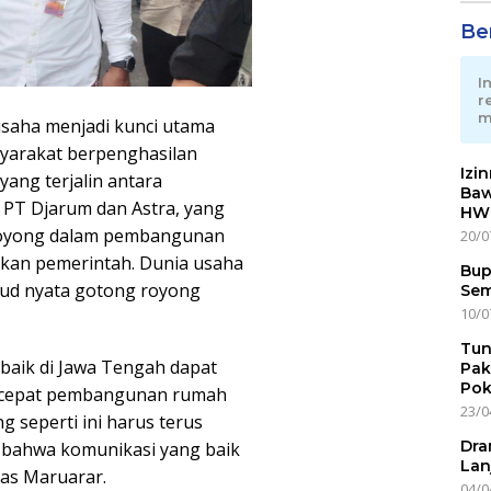
Ber
I
r
m
usaha menjadi kunci utama
yarakat berpenghasilan
Izi
yang terjalin antara
Baw
 PT Djarum dan Astra, yang
HWG
royong dalam pembangunan
20/0
lkan pemerintah. Dunia usaha
Bup
jud nyata gotong royong
Sem
10/0
Tun
g baik di Jawa Tengah dapat
Pak
Pok
rcepat pembangunan rumah
23/0
g seperti ini harus terus
Dra
 bahwa komunikasi yang baik
Lan
gas Maruarar.
04/0