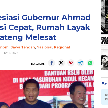
esiasi Gubernur Ahmad
si Cepat, Rumah Layak
Jateng Melesat
onomi
,
Jawa Tengah
,
Nasional
,
Regional
06/11/2025
BAGIKAN
Be
I
b